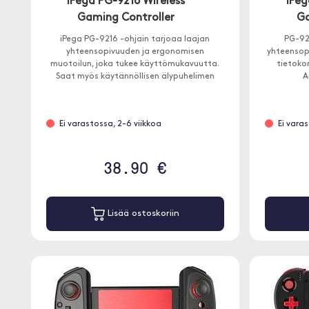
iPega PG-9216 Wireless
iPeg
Gaming Controller
Ga
iPega PG-9216 -ohjain tarjoaa laajan
PG-921
yhteensopivuuden ja ergonomisen
yhteensopi
muotoilun, joka tukee käyttömukavuutta.
tietoko
Saat myös käytännöllisen älypuhelimen
A
pidikkeen sarjaan.
Ei varastossa, 2-6 viikkoa
Ei vara
38.90 €
Lisää ostoskoriin