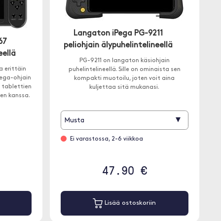
Langaton iPega PG-9211
67
peliohjain älypuhelintelineellä
eellä
PG-9211 on langaton käsiohjain
a erittäin
puhelintelineellä. Sille on ominaista sen
Pega-ohjain
kompakti muotoilu, joten voit aina
 tablettien
kuljettaa sitä mukanasi.
den kanssa.
▾
Musta
Ei varastossa, 2-6 viikkoa
47.90 €
Lisää ostoskoriin