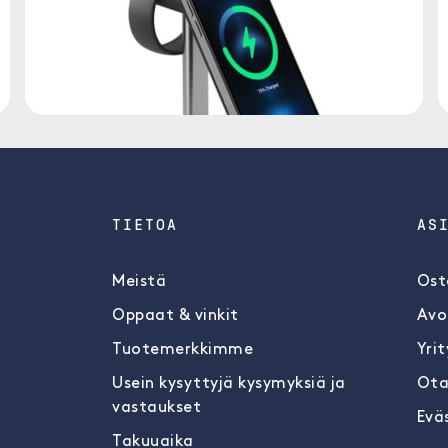
TIETOA
AS
Meistä
Ost
Oppaat & vinkit
Avo
Tuotemerkkimme
Yrit
Usein kysyttyjä kysymyksiä ja
Ota
vastaukset
Evä
Takuuaika