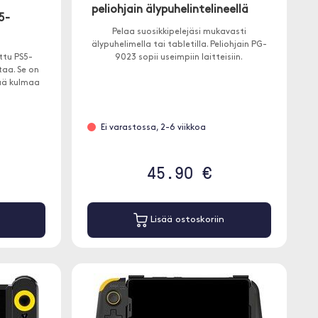
peliohjain älypuhelintelineellä
5-
Pelaa suosikkipelejäsi mukavasti
älypuhelimella tai tabletilla. Peliohjain PG-
ttu PS5-
9023 sopii useimpiin laitteisiin.
taa. Se on
ää kulmaa
Ei varastossa, 2-6 viikkoa
45.90 €
Lisää ostoskoriin