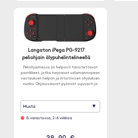
Langaton iPega PG-9217
peliohjain älypuhelintelineellä
Peliohjaimessa on helposti tavoitettavat
painikkeet, jotka tarjoavat salamannopean
vastauksen helpon ja intuitiivisen ohjauksen
vuoksi. Ohjaussauvat pyörivät sujuvasti ja
antavat sinun kohdistaa vastustajasi.
▾
Musta
Ei varastossa, 2-6 viikkoa
38.90 €