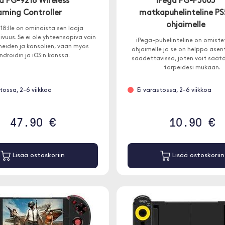
a PG-9218 Wireless
iPega PG-P5005
ming Controller
matkapuhelinteline PS
ohjaimelle
8:lle on ominaista sen laaja
vuus. Se ei ole yhteensopiva vain
iPega-puhelinteline on omiste
neiden ja konsolien, vaan myös
ohjaimelle ja se on helppo asen
ndroidin ja iOS:n kanssa.
säädettävissä, joten voit säät
tarpeidesi mukaan.
stossa, 2-6 viikkoa
Ei varastossa, 2-6 viikkoa
47.90 €
10.90 €
Lisää ostoskoriin
Lisää ostoskoriin