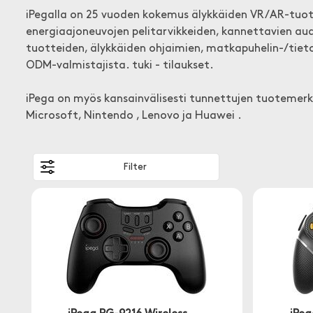
iPegalla on 25 vuoden kokemus älykkäiden VR/AR-tuott
energiaajoneuvojen pelitarvikkeiden, kannettavien audi
tuotteiden, älykkäiden ohjaimien, matkapuhelin-/tieto
ODM-valmistajista. tuki - tilaukset.
iPega on myös kansainvälisesti tunnettujen tuotemerkk
Microsoft, Nintendo , Lenovo ja Huawei .
Filter