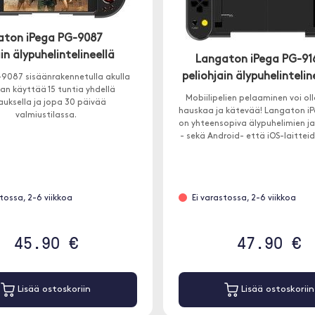
aton iPega PG-9087
in älypuhelintelineellä
Langaton iPega PG-91
peliohjain älypuhelintelin
-9087 sisäänrakennetulla akulla
an käyttää 15 tuntia yhdellä
Mobiilipelien pelaaminen voi oll
auksella ja jopa 30 päivää
hauskaa ja kätevää! Langaton i
valmiustilassa.
on yhteensopiva älypuhelimien ja
- sekä Android- että iOS-laittei
stossa, 2-6 viikkoa
Ei varastossa, 2-6 viikkoa
45.90 €
47.90 €
Lisää ostoskoriin
Lisää ostoskoriin