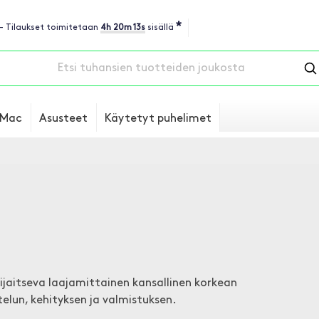
*
 - Tilaukset toimitetaan
4h 20m 13s
sisällä
Mac
Asusteet
Käytetyt puhelimet
ijaitseva laajamittainen kansallinen korkean
telun, kehityksen ja valmistuksen.