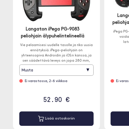
Lang
peliohja
Langaton iPega PG-9083
iPega PG
peliohjain älypuhelintelineellä
voida
lat
Vie pelaamisesi uudelle tasolle ja riko uusia
ennätyksiä. iPega-peliohjain on
yhteensopiva Androidin ja iOS:n kanssa, ja
sen säädettävä leveys on jopa 280 mm,
joten se tukee useita laitteita.
▾
Musta
Ei varastossa, 2-6 viikkoa
Ei vara
52.90 €
Lisää ostoskoriin