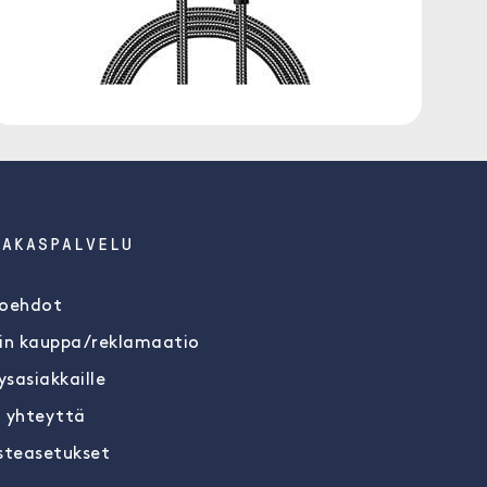
IAKASPALVELU
oehdot
in kauppa/reklamaatio
ysasiakkaille
 yhteyttä
steasetukset