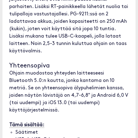
parhaiten. Lisäksi RT-painikkeella lähetät nuolia tai
tulipalloja vastustajallesi. PG-9211:ssä on 2
ladattavaa akkua, joiden kapasiteetti on 250 mAh
(kukin), joten voit käyttää sitä jopa 10 tuntia.
Lisäksi mukana tulee USB-C-kaapeli, jolla lataat
laitteen. Noin 2,5-3 tunnin kuluttua ohjain on taas
käyttövalmis.
Yhteensopiva
Ohjain muodostaa yhteyden laitteeseesi
Bluetooth 5.0:n kautta, jonka kantama on 10
metriä. Se on yhteensopiva älypuhelimien kanssa,
joiden näytön lävistäjä on 4,7-6,8" ja Android 6,0 V
(tai uudempi) ja iOS 13.0 (tai uudempi)
käyttöjärjestelmissä.
Tämä sisältää:
Säätimet