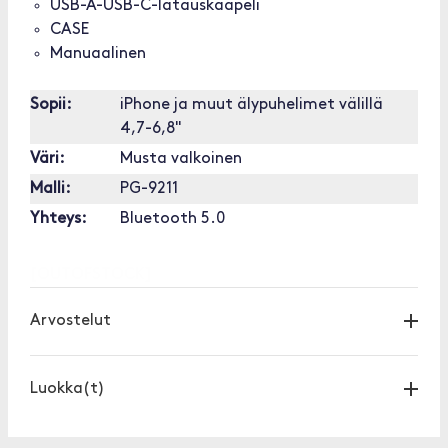
USB-A-USB-C-latauskaapeli
CASE
Manuaalinen
Sopii:
iPhone ja muut älypuhelimet välillä
4,7-6,8"
Väri:
Musta valkoinen
Malli:
PG-9211
Yhteys:
Bluetooth 5.0
[OUTOFSTOCK]
Arvostelut
Luokka(t)