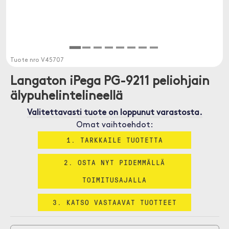
Tuote nro
V45707
Langaton iPega PG-9211 peliohjain
älypuhelintelineellä
Valitettavasti tuote on loppunut varastosta.
Omat vaihtoehdot:
1. TARKKAILE TUOTETTA
2. OSTA NYT PIDEMMÄLLÄ
TOIMITUSAJALLA
3. KATSO VASTAAVAT TUOTTEET