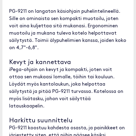
PG-9211 on langaton käsiohjain puhelintelineellä.
Sille on ominaista sen kompakti muotoilu, joten
voit aina kuljettaa sitä mukanasi. Ergonominen
muotoilu ja mukana tuleva kotelo helpottavat
säilytystä. Toimii älypuhelimien kanssa, joiden koko
on 4,7"-6,8".
Kevyt ja kannettava
iPega-ohjain on kevyt ja kompakti, joten voit
ottaa sen mukaasi lomalle, töihin tai kouluun.
Löydät myös kantolaukun, joka helpottaa
säilytystä ja pitää PG-9211 turvassa. Kotelossa on
myös lisätasku, johon voit säilyttää
latauskaapelin.
Harkittu suunnittelu
PG-9211 koostuu kahdesta osasta, ja painikkeet on
järjestetty siten, että niihin pääsee käsiksi