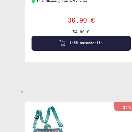
Etätallennus, noin 3-8 arkisin
36.90 €
54.90 €
Lisää ostoskoriin
⇦
-31%