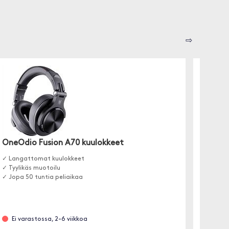
⇨
OneOdio Fusion A70 kuulokkeet
Happy 
✓ Langattomat kuulokkeet
Mullista
✓ Tyylikäs muotoilu
tekniikk
✓ Jopa 50 tuntia peliaikaa
Kuulokk
sisäänr
Ei varastossa, 2-6 viikkoa
Etäta