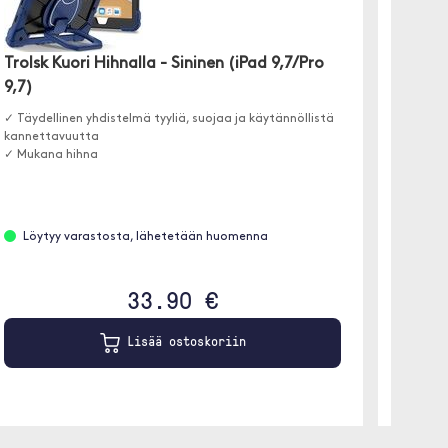
Trolsk Kuori Hihnalla - Sininen (iPad 9,7/Pro
Trolsk 
9,7)
✓Puhdis
✓ Pehm
✓ Täydellinen yhdistelmä tyyliä, suojaa ja käytännöllistä
✓ Tukev
kannettavuutta
✓ Mukana hihna
Löyt
Löytyy varastosta, lähetetään huomenna
33.90 €
Lisää ostoskoriin