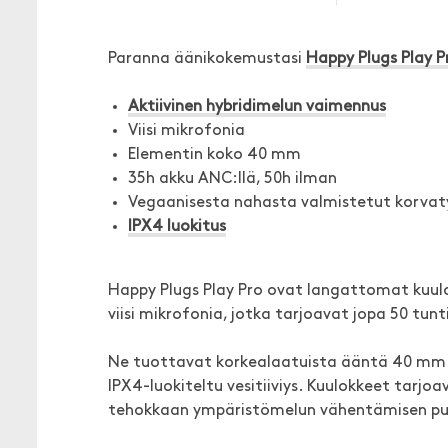
Paranna äänikokemustasi
Happy Plugs Play Pr
Aktiivinen hybridimelun vaimennus
Viisi mikrofonia
Elementin koko 40 mm
35h akku ANC:llä, 50h ilman
Vegaanisesta nahasta valmistetut korvat
IPX4 luokitus
Happy Plugs Play Pro ovat langattomat kuulo
viisi mikrofonia, jotka tarjoavat jopa 50 tun
Ne tuottavat korkealaatuista ääntä 40 mm:n k
IPX4-luokiteltu vesitiiviys. Kuulokkeet tarj
tehokkaan ympäristömelun vähentämisen puh