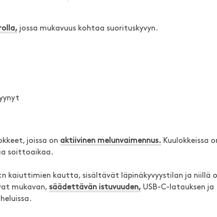
olla,
jossa mukavuus kohtaa suorituskyvyn.
yynyt
kkeet, joissa on
aktiivinen melunvaimennus.
Kuulokkeissa o
tia soittoaikaa.
aiuttimien kautta, sisältävät läpinäkyvyystilan ja niillä 
oavat mukavan,
säädettävän istuvuuden,
USB-C-latauksen ja
eluissa.