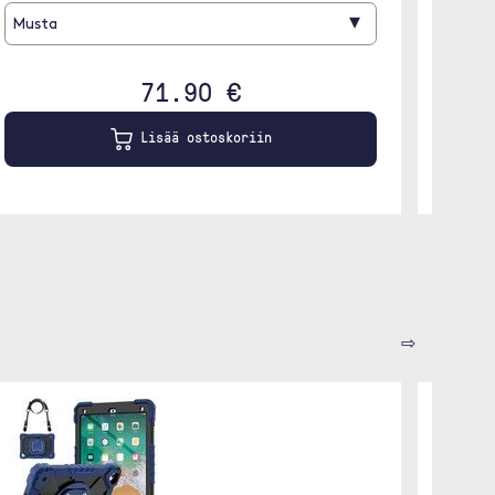
▾
Musta
Must
71.90 €
Lisää ostoskoriin
⇨