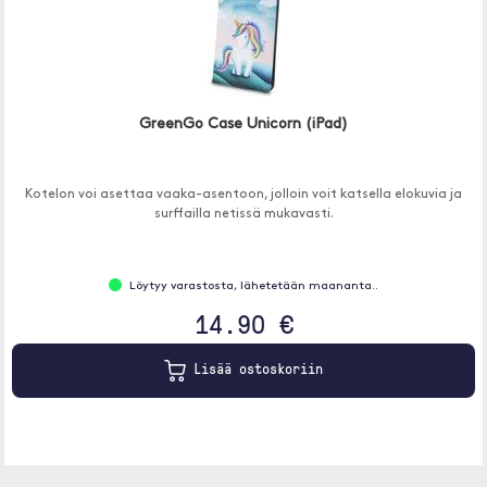
GreenGo Case Unicorn (iPad)
Kotelon voi asettaa vaaka-asentoon, jolloin voit katsella elokuvia ja
surffailla netissä mukavasti.
Löytyy varastosta, lähetetään maananta..
14.90 €
Lisää ostoskoriin