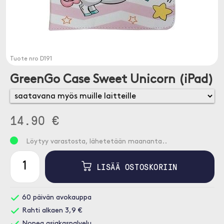
Tuote nro
D191
GreenGo Case Sweet Unicorn (iPad)
14.90 €
Löytyy varastosta, lähetetään maananta..
LISÄÄ OSTOSKORIIN
60 päivän avokauppa
Rahti alkaen 3,9 €
Nopea asiakaspalvelu