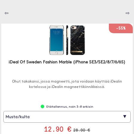
⇦
⇨
-55%
iDeal Of Sweden Fashion Marble (iPhone SE3/SE2/8/7/6/6S)
Ohut takakansi, jossa magneetti, jota voidaan käyttää iDealin
kotelossa ja iDealin magneettikiinnikkeissä.
Etätallennus, noin 3-8 arkisin
▾
Musta/kulta
12.90 €
28.90 €