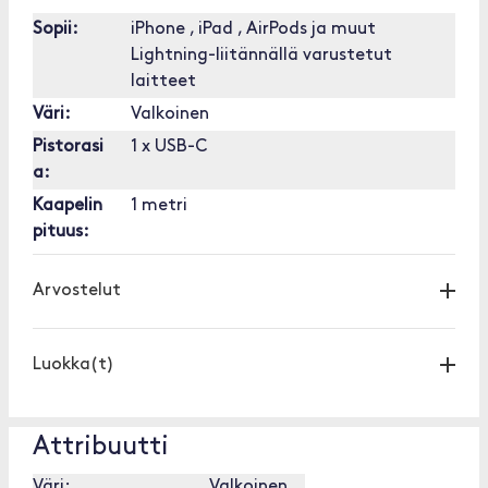
Sopii:
iPhone , iPad , AirPods ja muut
Lightning-liitännällä varustetut
laitteet
Väri:
Valkoinen
Pistorasi
1 x USB-C
a:
Kaapelin
1 metri
pituus:
Arvostelut
Luokka(t)
Attribuutti
Väri:
Valkoinen