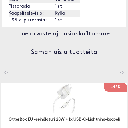
Pistorasia:
1 st
Kaapelitelevisio:
Kyllä
USB-c-pistorasia:
1 st
Lue arvosteluja asiakkailtamme
Samanlaisia tuotteita
⇦
⇨
-15%
OtterBox EU -seinälaturi 20W + 1x USB-C-Lightning-kaapeli