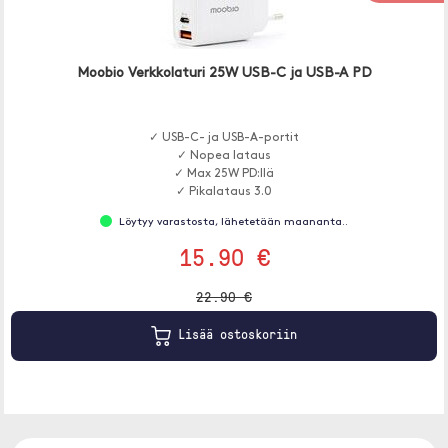
Moobio Verkkolaturi 25W USB-C ja USB-A PD
✓ USB-C- ja USB-A-portit
✓ Nopea lataus
✓ Max 25W PD:llä
✓ Pikalataus 3.0
Löytyy varastosta, lähetetään maananta..
15.90 €
22.90 €
Lisää ostoskoriin