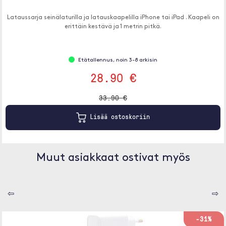
Lataussarja seinälaturilla ja latauskaapelilla iPhone tai iPad . Kaapeli on
erittäin kestävä ja 1 metrin pitkä.
Etätallennus, noin 3-8 arkisin
28.90 €
33.90 €
Lisää ostoskoriin
Muut asiakkaat ostivat myös
⇦
⇨
-31%