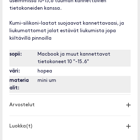
useimmissa 10-15,6 tuuman kannettavien
tietokoneiden kanssa.
Kumi-silikoni-laatat suojaavat kannettavaasi, ja
liukumattomat jalat estävät liukumista jopa
kiiltävillä pinnoilla
sopii:
Macbook ja muut kannettavat
tietokoneet 10 "-15.6"
väri:
hopea
materia
mini um
alit:
Arvostelut
Luokka(t)