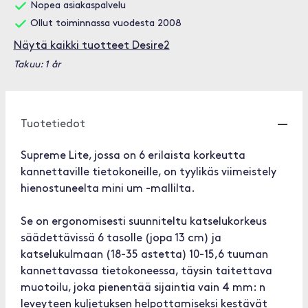
Nopea asiakaspalvelu
Ollut toiminnassa vuodesta 2008
Näytä kaikki tuotteet Desire2
Takuu: 1 år
Tuotetiedot
Supreme Lite, jossa on 6 erilaista korkeutta
kannettaville tietokoneille, on tyylikäs viimeistely
hienostuneelta mini um -mallilta.
Se on ergonomisesti suunniteltu katselukorkeus
säädettävissä 6 tasolle (jopa 13 cm) ja
katselukulmaan (18-35 astetta) 10-15,6 tuuman
kannettavassa tietokoneessa, täysin taitettava
muotoilu, joka pienentää sijaintia vain 4 mm: n
leveyteen kuljetuksen helpottamiseksi kestävät