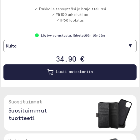
✓ Tarkkaile terveyttäsi ja harjoitteluasi
✓ Yli 100 urheilutilaa
✓ IP68 luokitus
Löytyy varastosta, lähetetään tänään
▾
Kulta
34.90 €
Lisää ostoskoriin
Suosituimmat
Suosituimmat
tuotteet!