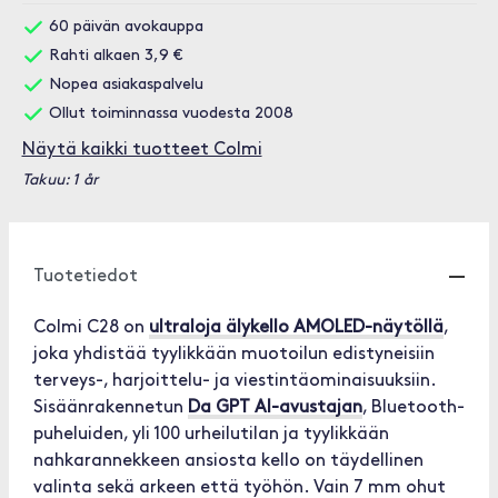
60 päivän avokauppa
Rahti alkaen 3,9 €
Nopea asiakaspalvelu
Ollut toiminnassa vuodesta 2008
Näytä kaikki tuotteet Colmi
Takuu: 1 år
Tuotetiedot
Colmi C28 on
ultraloja älykello AMOLED-näytöllä
,
joka yhdistää tyylikkään muotoilun edistyneisiin
terveys-, harjoittelu- ja viestintäominaisuuksiin.
Sisäänrakennetun
Da GPT AI-avustajan
, Bluetooth-
puheluiden, yli 100 urheilutilan ja tyylikkään
nahkarannekkeen ansiosta kello on täydellinen
valinta sekä arkeen että työhön. Vain 7 mm ohut