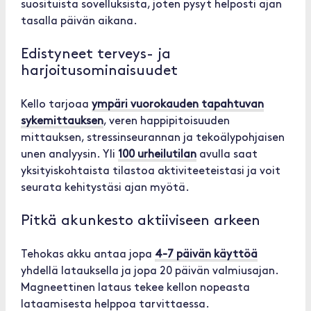
suosituista sovelluksista, joten pysyt helposti ajan
tasalla päivän aikana.
Edistyneet terveys- ja
harjoitusominaisuudet
Kello tarjoaa
ympäri vuorokauden tapahtuvan
sykemittauksen
, veren happipitoisuuden
mittauksen, stressinseurannan ja tekoälypohjaisen
unen analyysin. Yli
100 urheilutilan
avulla saat
yksityiskohtaista tilastoa aktiviteeteistasi ja voit
seurata kehitystäsi ajan myötä.
Pitkä akunkesto aktiiviseen arkeen
Tehokas akku antaa jopa
4-7 päivän käyttöä
yhdellä latauksella ja jopa 20 päivän valmiusajan.
Magneettinen lataus tekee kellon nopeasta
lataamisesta helppoa tarvittaessa.