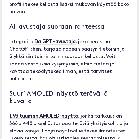
profiili tekee kellosta lisäksi mukavan käyttää koko
päivän.
AI-avustaja suoraan ranteessa
Integroitu
Da GPT -avustaja
, joka perustuu
ChatGPT:hen, tarjoaa nopean pääsyn tietoihin ja
älykkäisiin toimintoihin suoraan kellosta. Voit
saada vastauksia kysymyksiin, etsiä tietoa ja
käyttää tekoälytukea ilman, että tarvitset
puhelinta.
Suuri AMOLED-näyttö terävällä
kuvalla
1,93 tuuman AMOLED-näyttö
, jonka tarkkuus on
368 x 448 pikseliä, tarjoaa teräviä yksityiskohtia ja
eläviä värejä. Laaja näyttöalue tekee ilmoitusten
lukemisesta, harjoitustietojen seuraamisesta ja