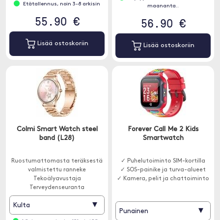
Etätallennus, noin 3-8 arkisin
maananta..
55.90 €
56.90 €
Lisää ostoskoriin
Lisää ostoskoriin
Colmi Smart Watch steel
Forever Call Me 2 Kids
band (L28)
Smartwatch
Ruostumattomasta teräksestä
✓ Puhelutoiminto SIM-kortilla
valmistettu ranneke
✓ SOS-painike ja turva-alueet
Tekoälyavustaja
✓ Kamera, pelit ja chattoiminto
Terveydenseuranta
▾
Kulta
▾
Punainen