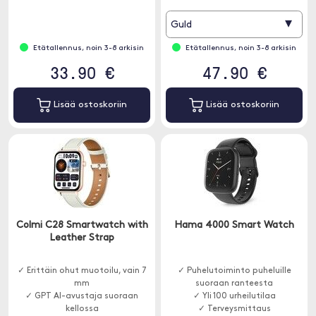
✓ Pulssin mittaus
✓ Bluetooth-puhelut
▾
Guld
Etätallennus, noin 3-8 arkisin
Etätallennus, noin 3-8 arkisin
33.90 €
47.90 €
Lisää ostoskoriin
Lisää ostoskoriin
Colmi C28 Smartwatch with
Hama 4000 Smart Watch
Leather Strap
✓ Erittäin ohut muotoilu, vain 7
✓ Puhelutoiminto puheluille
mm
suoraan ranteesta
✓ GPT AI-avustaja suoraan
✓ Yli 100 urheilutilaa
kellossa
✓ Terveysmittaus