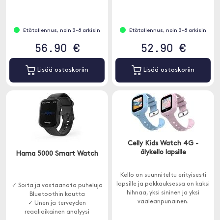
Etätallennus, noin 3-8 arkisin
Etätallennus, noin 3-8 arkisin
56.90 €
52.90 €
Lisää ostoskoriin
Lisää ostoskoriin
Celly Kids Watch 4G -
älykello lapsille
Hama 5000 Smart Watch
Kello on suunniteltu erityisesti
lapsille ja pakkauksessa on kaksi
✓ Soita ja vastaanota puheluja
hihnaa, yksi sininen ja yksi
Bluetoothin kautta
vaaleanpunainen.
✓ Unen ja terveyden
reaaliaikainen analyysi