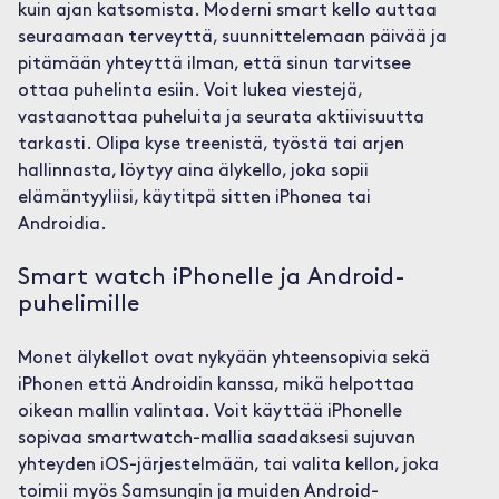
kuin ajan katsomista. Moderni smart kello auttaa
seuraamaan terveyttä, suunnittelemaan päivää ja
pitämään yhteyttä ilman, että sinun tarvitsee
ottaa puhelinta esiin. Voit lukea viestejä,
vastaanottaa puheluita ja seurata aktiivisuutta
tarkasti. Olipa kyse treenistä, työstä tai arjen
hallinnasta, löytyy aina älykello, joka sopii
elämäntyyliisi, käytitpä sitten iPhonea tai
Androidia.
Smart watch iPhonelle ja Android-
puhelimille
Monet älykellot ovat nykyään yhteensopivia sekä
iPhonen että Androidin kanssa, mikä helpottaa
oikean mallin valintaa. Voit käyttää iPhonelle
sopivaa smartwatch-mallia saadaksesi sujuvan
yhteyden iOS-järjestelmään, tai valita kellon, joka
toimii myös Samsungin ja muiden Android-