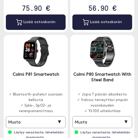
75.90 €
56.90 €
Lisää ostoskoriin
Lisää ostoskoriin
Colmi P81 Smartwatch
Colmi P80 Smartwatch With
Steel Band
✓ Bluetooth-puhelut suoraan
✓ Jopa 7 päivän akunkesto
kellosta
✓ Valvoo terveyttäsi ympäri
✓ Syke-, SpO2- ja
vuorokauden
verenpainemittaus
✓ Yli 100 urheilutilaa
✓ Useita urheilutiloja
▾
▾
Musta
Musta
Löytyy varastosta, lähetetään
Löytyy varastosta, lähetetään
maananta..
maananta..