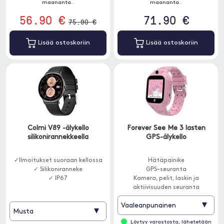
maananta..
maananta..
56.90 €
71.90 €
75.90 €
Lisää ostoskoriin
Lisää ostoskoriin
Colmi V89 -älykello
Forever See Me 3 lasten
silikonirannekkeella
GPS-älykello
✓Ilmoitukset suoraan kellossa
Hätäpainike
✓ Silikoniranneke
GPS-seuranta
✓ IP67
Kamera, pelit, laskin ja
aktiivisuuden seuranta
▾
Vaaleanpunainen
▾
Musta
Löytyy varastosta, lähetetään