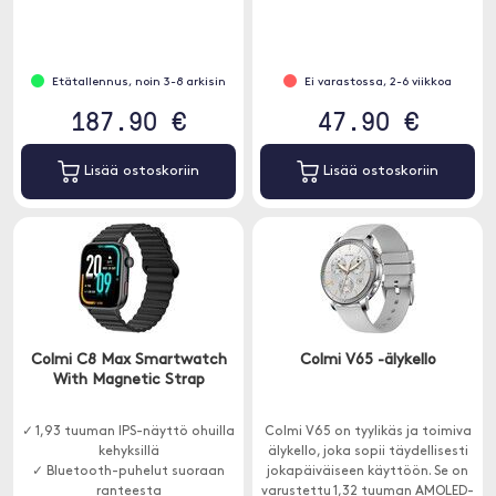
✓ 110 urheilutilaa monipuoliseen
harjoitteluun
Etätallennus, noin 3-8 arkisin
Ei varastossa, 2-6 viikkoa
187.90 €
47.90 €
Lisää ostoskoriin
Lisää ostoskoriin
Colmi C8 Max Smartwatch
Colmi V65 -älykello
With Magnetic Strap
✓ 1,93 tuuman IPS-näyttö ohuilla
Colmi V65 on tyylikäs ja toimiva
kehyksillä
älykello, joka sopii täydellisesti
✓ Bluetooth-puhelut suoraan
jokapäiväiseen käyttöön. Se on
ranteesta
varustettu 1,32 tuuman AMOLED-