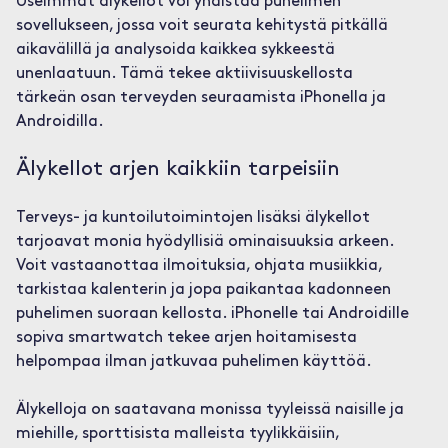
Useimmat älykellot voi yhdistää puhelimen
sovellukseen, jossa voit seurata kehitystä pitkällä
aikavälillä ja analysoida kaikkea sykkeestä
unenlaatuun. Tämä tekee aktiivisuuskellosta
tärkeän osan terveyden seuraamista iPhonella ja
Androidilla.
Älykellot arjen kaikkiin tarpeisiin
Terveys- ja kuntoilutoimintojen lisäksi älykellot
tarjoavat monia hyödyllisiä ominaisuuksia arkeen.
Voit vastaanottaa ilmoituksia, ohjata musiikkia,
tarkistaa kalenterin ja jopa paikantaa kadonneen
puhelimen suoraan kellosta. iPhonelle tai Androidille
sopiva smartwatch tekee arjen hoitamisesta
helpompaa ilman jatkuvaa puhelimen käyttöä.
Älykelloja on saatavana monissa tyyleissä naisille ja
miehille, sporttisista malleista tyylikkäisiin,