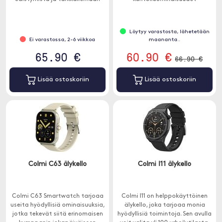
terveyttäsi.
tarjoamaan dynaamisen
käyttökokemuksen.
Löytyy varastosta, lähetetään
Ei varastossa, 2-6 viikkoa
maananta..
65.90 €
60.90 €
66.90 €
Lisää ostoskoriin
Lisää ostoskoriin
Colmi C63 älykello
Colmi I11 älykello
Colmi C63 Smartwatch tarjoaa
Colmi I11 on helppokäyttöinen
useita hyödyllisiä ominaisuuksia,
älykello, joka tarjoaa monia
jotka tekevät siitä erinomaisen
hyödyllisiä toimintoja. Sen avulla