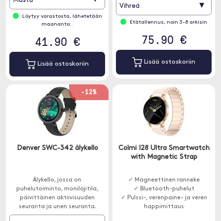
Musta
▾
Vihreä
Löytyy varastosta, lähetetään
Etätallennus, noin 3-8 arkisin
maananta..
75.90 €
41.90 €
Lisää ostoskoriin
Lisää ostoskoriin
-12%
Denver SWC-342 älykello
Colmi I28 Ultra Smartwatch
with Magnetic Strap
Älykello, jossa on
✓ Magneettinen ranneke
puhelutoiminto, monilajitila,
✓ Bluetooth-puhelut
päivittäinen aktiivisuuden
✓ Pulssi-, verenpaine- ja veren
seuranta ja unen seuranta.
happimittaus