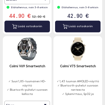
seurata lapsesi aktiivisuutta.
Etätallennus, noin 3-8 arkisin
Etätallennus, noin 3-8 arkisin
44.90 €
42.90 €
52.90 €
Lisää ostoskoriin
Lisää ostoskoriin
Colmi V69 Smartwatch
Colmi V73 Smartwatch
✓ Suuri 1,85-tuumainen HD-
✓ 1,43 tuuman AMOLED-näyttö
näyttö
✓ Bluetooth-puhelut suoraan
✓ Bluetooth-puhelut suoraan
ranteesta
kellosta
✓ Sykemittaus, SpO2 ja
✓ Yli 100 urheilutilaa
univalvonta