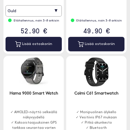
✓ Bluetooth-puhelut
▾
Guld
Etätallennus, noin 3-8 arkisin
Etätallennus, noin 3-8 arkisin
52.90 €
49.90 €
Lisää ostoskoriin
Lisää ostoskoriin
Hama 9000 Smart Watch
Colmi C61 Smartwatch
✓ AMOLED-näyttö selkeällä
✓ Monipuolinen älykello
näkyvyydellä
✓ Vesitiivis IP67 mukaan
✓ Kaksoistaajuuksinen GPS
✓ Pitkä akunkesto
tarkkaa seurantaa varten
✓ Bluetooth