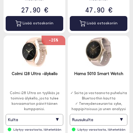
27.90 €
47.90 €
Lisää ostoskoriin
Lisää ostoskoriin
-25%
Colmi I28 Ultra -älykello
Hama 5010 Smart Watch
Colmi i28 Ultra on tyylikäs ja
✓ Soita ja vastaanota puheluita
toimiva älykello, josta tulee
Bluetoothin kautta
korvaamaton päivittäinen
✓ Terveydenseuranta: syke,
kumppanisi.
happipitoisuus ja unen analyysi
✓ 100 urheilutilaa
▾
▾
Kulta
Ruusukulta
Löytyy varastosta, lähetetään
Löytyy varastosta, lähetetään