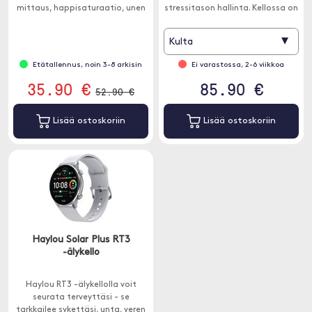
mittaus, happisaturaatio, unen
stressitason hallinta. Kellossa on
seuranta ja askellaskenta.
myös tyylikäs, säädettävä
ranneke magneettikiinnikkeellä.
▾
Kulta
Etätallennus, noin 3-8 arkisin
Ei varastossa, 2-6 viikkoa
35.90 €
85.90 €
52.90 €
Lisää ostoskoriin
Lisää ostoskoriin
Haylou Solar Plus RT3
-älykello
Haylou RT3 -älykellolla voit
seurata terveyttäsi - se
tarkkailee sykettäsi, unta, veren