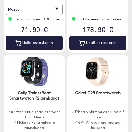
✓ 100 urheilutilaa
▾
Musta
Etätallennus, noin 3-8 arkisin
Etätallennus, noin 3-8 arkisin
71.90 €
178.90 €
Lisää ostoskoriin
Lisää ostoskoriin
Celly TrainerBeat
Colmi C28 Smartwatch
Smartwatch (2 armband)
✓Auttaa sinua saavuttamaan
✓ Erittäin ohut muotoilu vain 7
tavoitteesi
mm
✓ Mukana kaksi erilaista
✓ GPT AI-avustaja suoraan
ranneketta
kellossa