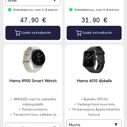
▾
Silver
Etätallennus, noin 3-8 arkisin
Etätallennus, noin 3-8 arkisin
47.90 €
31.90 €
Lisää ostoskoriin
Lisää ostoskoriin
Hama 8900 Smart Watch
Hama 6010 älykello
✓ AMOLED-näyttö selkeällä
✓Älykello GPS:llä
näkyvyydellä
✓ Vedenpitävä muotoilu
✓ Puhelutoiminto
✓ Yhteensopiva Apple Healthin
✓ Terveysmittaus sykkeen ja
kanssa
SpO2:n avulla
▾
Musta