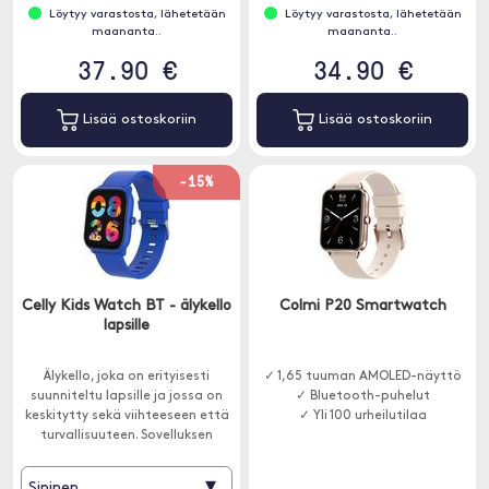
Löytyy varastosta, lähetetään
Löytyy varastosta, lähetetään
maananta..
maananta..
37.90 €
34.90 €
Lisää ostoskoriin
Lisää ostoskoriin
-15%
Celly Kids Watch BT - älykello
Colmi P20 Smartwatch
lapsille
Älykello, joka on erityisesti
✓ 1,65 tuuman AMOLED-näyttö
suunniteltu lapsille ja jossa on
✓ Bluetooth-puhelut
keskitytty sekä viihteeseen että
✓ Yli 100 urheilutilaa
turvallisuuteen. Sovelluksen
avulla vanhempana voit helposti
hallita kellon toimintoja ja
▾
Sininen