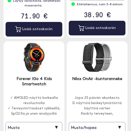
Löytyy varastosta, lähetetään
Etätallennus, noin 3-8 arkisin
maananta..
38.90 €
71.90 €
Lisää ostoskoriin
Lisää ostoskoriin
Forever IGo 4 Kids
Nilox OnAir -kuntoranneke
Smartwatch
✓ AMOLED-näyttö korkealla
Jopa 25 päivän akunkesto
resoluutiolla
Ei näyttöä keskeytymätöntä
✓ Terveysmittaukset sykkeellä,
käyttöä varten
SpO2:lla ja unen analyysillä
Keskity terveyteen,
✓ Puhelutoiminto ja
analyyttisyyteen ja mukavuuteen
älyilmoitukset
▾
▾
Musta
Musta/hopea