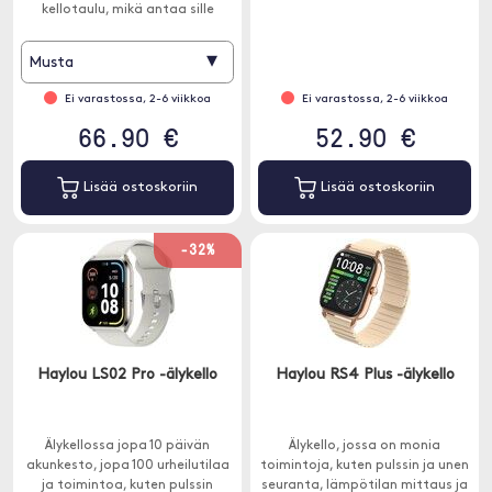
kellotaulu, mikä antaa sille
klassisen ilmeen.
▾
Musta
Ei varastossa, 2-6 viikkoa
Ei varastossa, 2-6 viikkoa
66.90 €
52.90 €
Lisää ostoskoriin
Lisää ostoskoriin
-32%
Haylou LS02 Pro -älykello
Haylou RS4 Plus -älykello
Älykellossa jopa 10 päivän
Älykello, jossa on monia
akunkesto, jopa 100 urheilutilaa
toimintoja, kuten pulssin ja unen
ja toimintoa, kuten pulssin
seuranta, lämpötilan mittaus ja