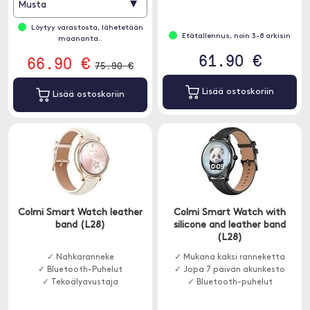
▾
Musta
Löytyy varastosta, lähetetään
Etätallennus, noin 3-8 arkisin
maananta..
61.90 €
66.90 €
75.90 €
Lisää ostoskoriin
Lisää ostoskoriin
Colmi Smart Watch leather
Colmi Smart Watch with
band (L28)
silicone and leather band
(L28)
✓ Nahkaranneke
✓ Mukana kaksi ranneketta
✓ Bluetooth-Puhelut
✓ Jopa 7 päivän akunkesto
✓ Tekoälyavustaja
✓ Bluetooth-puhelut