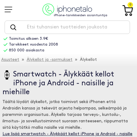
0
iPhone-tarvikkeiden asiantuntija
Toimitus alkaen 3.9€
Tarvikkeet vuodesta 2008
850 000 asiakasta
Asusteet
»
Älykellot ja -sormukset
» Älykellot
Smartwatch - Älykkäät kellot
iPhone ja Android - naisille ja
miehille
Täältä löydät älykellot, jotka toimivat sekä iPhonen että
Androidin kanssa ja tekevät arjesta helpompaa, selkeämpää ja
paremmin organisoitua. Älykello tarjoaa terveys-, kuntoilu-,
ilmoitus- ja sovellustoiminnot suoraan ranteeseen, riippumatta
siitä käytätkö mallia naisille vai miehille.
Lue lisää smartwatch - Älykkäät kellot iPhone ja Android - naisille