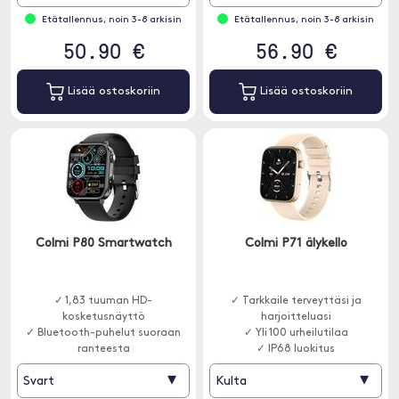
Etätallennus, noin 3-8 arkisin
Etätallennus, noin 3-8 arkisin
50.90 €
56.90 €
Lisää ostoskoriin
Lisää ostoskoriin
Colmi P80 Smartwatch
Colmi P71 älykello
✓ 1,83 tuuman HD-
✓ Tarkkaile terveyttäsi ja
kosketusnäyttö
harjoitteluasi
✓ Bluetooth-puhelut suoraan
✓ Yli 100 urheilutilaa
ranteesta
✓ IP68 luokitus
✓ Yli 100 urheilutilaa
▾
▾
Svart
Kulta