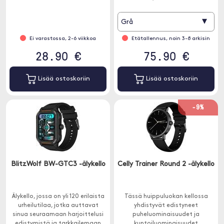
✓ Syke, SpO2 ja stressinseuranta
näytöllä.
▾
Grå
Ei varastossa, 2-6 viikkoa
Etätallennus, noin 3-8 arkisin
28.90 €
75.90 €
Lisää ostoskoriin
Lisää ostoskoriin
-9%
BlitzWolf BW-GTC3 -älykello
Celly Trainer Round 2 -älykello
Älykello, jossa on yli 120 erilaista
Tässä huippuluokan kellossa
urheilutilaa, jotka auttavat
yhdistyvät edistyneet
sinua seuraamaan harjoittelusi
puheluominaisuudet ja
edistymistä ja tarkkailemaan
kuntoiluominaisuudet