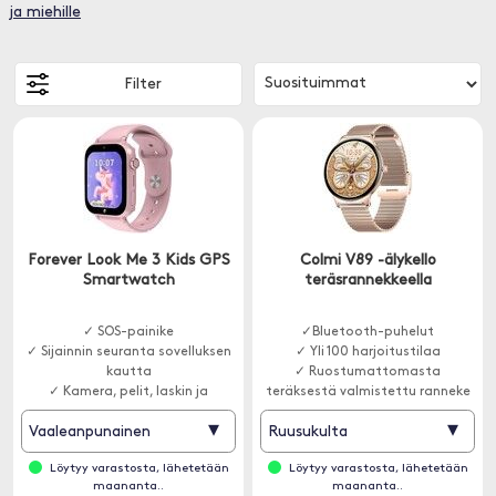
ja miehille
Filter
Forever Look Me 3 Kids GPS
Colmi V89 -älykello
Smartwatch
teräsrannekkeella
✓ SOS-painike
✓Bluetooth-puhelut
✓ Sijainnin seuranta sovelluksen
✓ Yli 100 harjoitustilaa
kautta
✓ Ruostumattomasta
✓ Kamera, pelit, laskin ja
teräksestä valmistettu ranneke
aktiivisuuden seuranta
▾
▾
Vaaleanpunainen
Ruusukulta
Löytyy varastosta, lähetetään
Löytyy varastosta, lähetetään
maananta..
maananta..