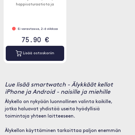
happisaturaatiota ja
stressitasojasi.
Ei varastossa, 2-6 viikkoa
75.90 €
Lisää ostoskoriin
Lue lisää smartwatch - Älykkäät kellot
iPhone ja Android - naisille ja miehille
Älykello on nykyään luonnollinen valinta kaikille,
jotka haluavat yhdistää useita hyödyllisiä
toimintoja yhteen laitteeseen.
Älykellon käyttäminen tarkoittaa paljon enemmän