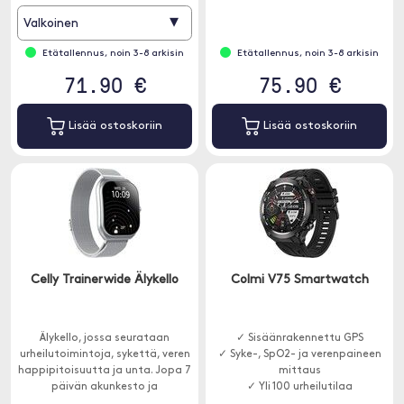
▾
Valkoinen
Etätallennus, noin 3-8 arkisin
Etätallennus, noin 3-8 arkisin
71.90 €
75.90 €
Lisää ostoskoriin
Lisää ostoskoriin
Celly Trainerwide Älykello
Colmi V75 Smartwatch
Älykello, jossa seurataan
✓ Sisäänrakennettu GPS
urheilutoimintoja, sykettä, veren
✓ Syke-, SpO2- ja verenpaineen
happipitoisuutta ja unta. Jopa 7
mittaus
päivän akunkesto ja
✓ Yli 100 urheilutilaa
puhelinkutsu-tuki.