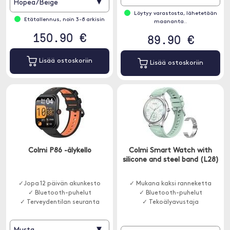
▾
Hopea/Beige
Löytyy varastosta, lähetetään
Etätallennus, noin 3-8 arkisin
maananta..
150.90 €
89.90 €
Lisää ostoskoriin
Lisää ostoskoriin
Colmi P86 -älykello
Colmi Smart Watch with
silicone and steel band (L28)
✓Jopa 12 päivän akunkesto
✓ Mukana kaksi ranneketta
✓ Bluetooth-puhelut
✓ Bluetooth-puhelut
✓ Terveydentilan seuranta
✓ Tekoälyavustaja
▾