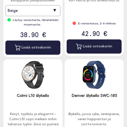
kumppanin jokapäiväiseen
voit valita yli 100 urheilutilasta.
käyttöön.
▾
Beige
Löytyy varastosta, lähetetään
Ei varastossa, 2-6 viikkoa
maananta..
42.90 €
38.90 €
Lisää ostoskoriin
Lisää ostoskoriin
Colmi L10 älykello
Denver älykello SWC-185
Kevyt, tyylikäs ja elegantti -
Älykello, jossa syke, verenpaine,
Colmi L10 sopii melkein mihin
veren happianturi ja
tahansa tyyliin. Siinä on pyöreä
soittotoiminto.