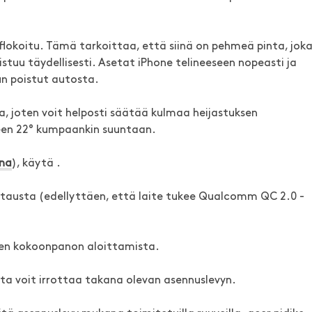
flokoitu. Tämä tarkoittaa, että siinä on pehmeä pinta, jok
 istuu täydellisesti. Asetat iPhone telineeseen nopeasti ja
un poistut autosta.
ma, joten voit helposti säätää kulmaa heijastuksen
keen 22° kumpaankin suuntaan.
na
), käytä .
austa (edellyttäen, että laite tukee Qualcomm QC 2.0 -
nnen kokoonpanon aloittamista.
otta voit irrottaa takana olevan asennuslevyn.