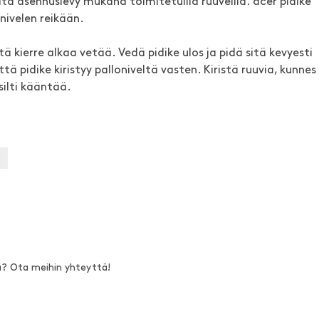
nitä asennuslevy mukana toimitetuilla ruuveilla. acer pidike
onivelen reikään.
tä kierre alkaa vetää. Vedä pidike ulos ja pidä sitä kevyesti
tä pidike kiristyy palloniveltä vasten. Kiristä ruuvia, kunnes
silti kääntää.
a? Ota meihin yhteyttä!