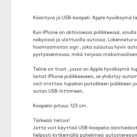
Kääntyvä ja USB-kaapeli. Apple hyväksymä la
Kun iPhone on aktiivisessa pidikkeessä, sinulla
näkyvissä ja ulottuvilla autossa. Liikenneturv
huomaamaton sign , joka sulautuu hyvin auton
pystyasennossa, mikä tarjoaa maksimaalise
Teline on trust , jossa on Apple hyväksymä tu
laitat iPhone pidikkeeseen, se yhdistyy automa
voit irrottaa tupakan pistokkeen pidikkeen joh
auton USB-liittimeen.
Kaapelin pituus: 123 cm.
Tärkeää tietoa!
Jotta voit käyttää USB-kaapelia äänitiedosto
helposti kytkemällä puhelimesi autostereoon