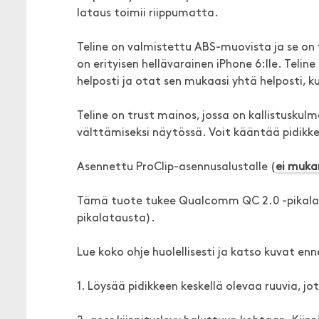
lataus toimii riippumatta.
Teline on valmistettu ABS-muovista ja se on 
on erityisen hellävarainen iPhone 6:lle. Teline
helposti ja otat sen mukaasi yhtä helposti, k
Teline on trust mainos, jossa on kallistuskul
välttämiseksi näytössä. Voit kääntää pidik
Asennettu ProClip-asennusalustalle (
ei muka
Tämä tuote tukee Qualcomm QC 2.0 -pikalat
pikalatausta).
Lue koko ohje huolellisesti ja katso kuvat e
1. Löysää pidikkeen keskellä olevaa ruuvia, j