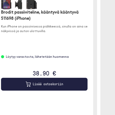
Brodit passiiviteline, kääntyvä kääntyvä
511698 (iPhone)
Kun iPhone on passiivisessa pidikkeessä, sinulla on aina se
Brodit
näkyvissä ja auton ulottuvilla.
(iPho
Tätä ka
kanssa 
asennat 
automaat
Löytyy varastosta, lähetetään huomenna
38.90 €
Etäta
Lisää ostoskoriin