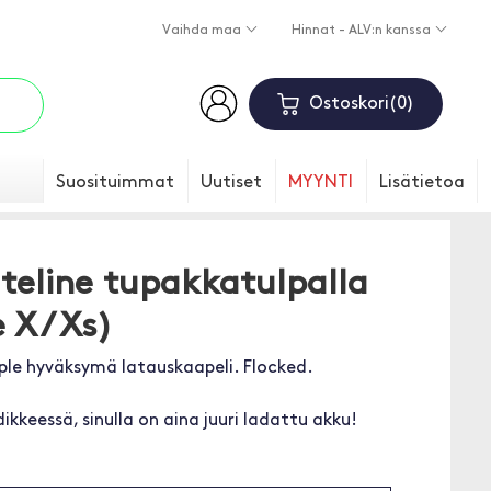
Vaihda maa
Hinnat - ALV:n kanssa
Ostoskori
0
Suosituimmat
Uutiset
MYYNTI
Lisätietoa
-teline tupakkatulpalla
 X / Xs)
ple hyväksymä latauskaapeli. Flocked.
dikkeessä, sinulla on aina juuri ladattu akku!