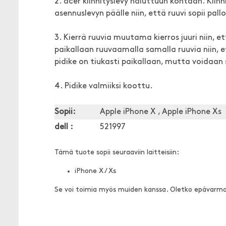
2. acer kiinnityslevy haluttuun kohtaan. Kiin
asennuslevyn päälle niin, että ruuvi sopii pall
3. Kierrä ruuvia muutama kierros juuri niin, et
paikallaan ruuvaamalla samalla ruuvia niin, et
pidike on tiukasti paikallaan, mutta voidaan 
4. Pidike valmiiksi koottu.
Sopii:
Apple iPhone X , Apple iPhone Xs
dell :
521997
Tämä tuote sopii seuraaviin laitteisiin:
iPhone X / Xs
Se voi toimia myös muiden kanssa. Oletko epävarm