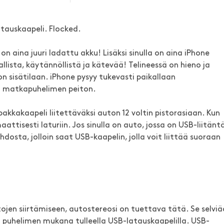
tauskaapeli. Flocked.
 on aina juuri ladattu akku! Lisäksi sinulla on aina iPhone
allista, käytännöllistä ja kätevää! Telineessä on hieno ja
 sisätilaan. iPhone pysyy tukevasti paikallaan
n matkapuhelimen peiton.
pakkakaapeli liitettäväksi auton 12 voltin pistorasiaan. Kun
attisesti laturiin. Jos sinulla on auto, jossa on USB-liitäntä
dosta, jolloin saat USB-kaapelin, jolla voit liittää suoraan
jen siirtämiseen, autostereosi on tuettava tätä. Se selviä
 puhelimen mukana tulleella USB-latauskaapelilla. USB-