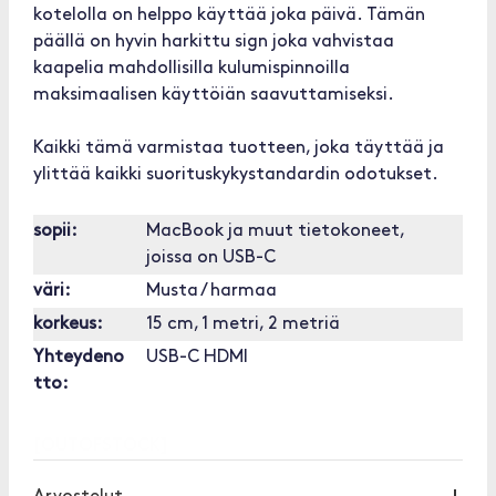
kotelolla on helppo käyttää joka päivä. Tämän
päällä on hyvin harkittu sign joka vahvistaa
kaapelia mahdollisilla kulumispinnoilla
maksimaalisen käyttöiän saavuttamiseksi.
Kaikki tämä varmistaa tuotteen, joka täyttää ja
ylittää kaikki suorituskykystandardin odotukset.
sopii:
MacBook ja muut tietokoneet,
joissa on USB-C
väri:
Musta / harmaa
korkeus:
15 cm, 1 metri, 2 metriä
Yhteydeno
USB-C HDMI
tto:
[OUTOFSTOCK]