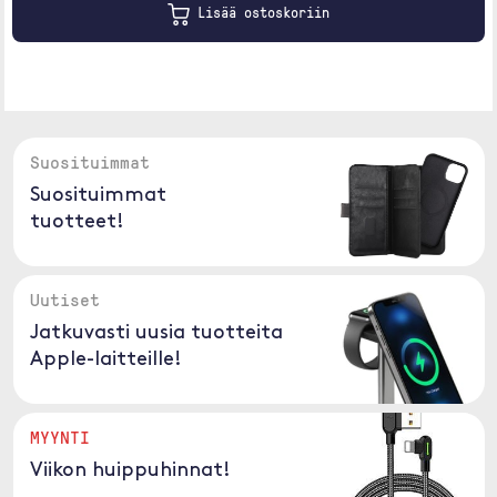
Lisää ostoskoriin
Suosituimmat
Suosituimmat
tuotteet!
Uutiset
Jatkuvasti uusia tuotteita
Apple-laitteille!
MYYNTI
Viikon huippuhinnat!