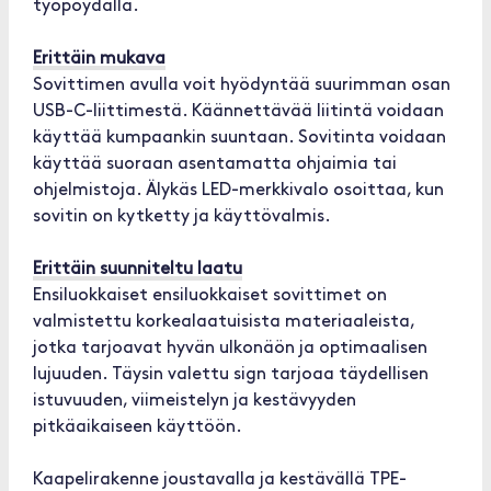
työpöydällä.
Erittäin mukava
Sovittimen avulla voit hyödyntää suurimman osan
USB-C-liittimestä. Käännettävää liitintä voidaan
käyttää kumpaankin suuntaan. Sovitinta voidaan
käyttää suoraan asentamatta ohjaimia tai
ohjelmistoja. Älykäs LED-merkkivalo osoittaa, kun
sovitin on kytketty ja käyttövalmis.
Erittäin suunniteltu laatu
Ensiluokkaiset ensiluokkaiset sovittimet on
valmistettu korkealaatuisista materiaaleista,
jotka tarjoavat hyvän ulkonäön ja optimaalisen
lujuuden. Täysin valettu sign tarjoaa täydellisen
istuvuuden, viimeistelyn ja kestävyyden
pitkäaikaiseen käyttöön.
Kaapelirakenne joustavalla ja kestävällä TPE-