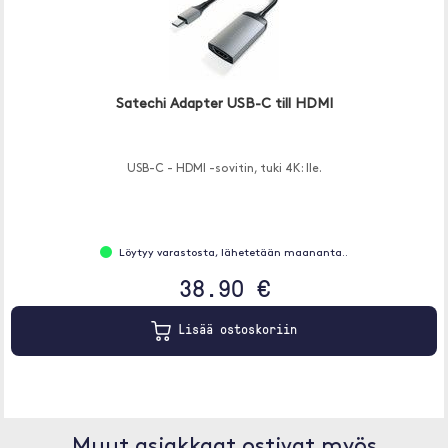
Satechi Adapter USB-C till HDMI
USB-C - HDMI -sovitin, tuki 4K: lle.
Löytyy varastosta, lähetetään maananta..
38.90 €
Lisää ostoskoriin
Muut asiakkaat ostivat myös