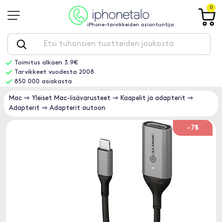
0
iPhone-tarvikkeiden asiantuntija
Toimitus alkaen 3.9€
Tarvikkeet vuodesta 2008
850 000 asiakasta
Mac
⇒
Yleiset Mac-lisävarusteet
⇒
Kaapelit ja adapterit
⇒
Adapterit
⇒
Adapterit autoon
-7%