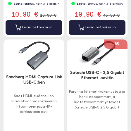
Etätallennus, noin 3-8 arkisin
Etätallennus, noin 3-8 arkisin
10.90 €
19.90 €
13.90 €
45.90 €
Lisää ostoskoriin
Lisää ostoskoriin
-8%
Satechi USB-C - 2,5 Gigabit
Sandberg HDMI Capture Link
Ethernet -sovitin
USB-C:hen
Paranna Internet-kokemustasi ja
Saat HDMI-sisääntulon
hanki nopeammat ja
laadukkaan videokameran
luotettavammat yhteydet
liittämiseen jopa 4K-
Satechi USB-C 2.5 Gigabit
tarkkuuteen asti.
Ethernet -sovittimella.