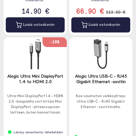
maananta..
maananta..
14.90 €
66.90 €
113.90 €
Lisää ostoskoriin
Lisää ostoskoriin
-19%
Alogic Ultra Mini DisplayPort
Alogic Ultra USB-C - RJ45
1.4 to HDMI 2.0
Gigabit Ethernet -sovitin
Ultra Mini DisplayPort 1.4 - HDMI
Koe saumaton verkkoyhteys
2.0 -kaapelilla voit liittää Mini
Ultra USB-C - RJ45 Gigabit
DisplayPort -yhteensopivan
Ethernet -sovittimella.
laitteen, kuten kannettavan
tietokoneen tai tietokoneen,
HDMI-yhteensopivaan näyttöön,
kuten televisioon, näyttöön tai
Löytyy varastosta, lähetetään
projektoriin.