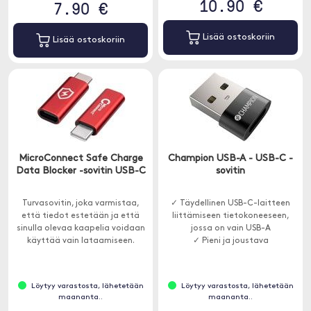
10.90 €
7.90 €
Lisää ostoskoriin
Lisää ostoskoriin
MicroConnect Safe Charge
Champion USB-A - USB-C -
Data Blocker -sovitin USB-C
sovitin
Turvasovitin, joka varmistaa,
✓ Täydellinen USB-C-laitteen
että tiedot estetään ja että
liittämiseen tietokoneeseen,
sinulla olevaa kaapelia voidaan
jossa on vain USB-A
käyttää vain lataamiseen.
✓ Pieni ja joustava
Löytyy varastosta, lähetetään
Löytyy varastosta, lähetetään
maananta..
maananta..