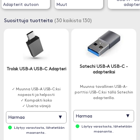
Adapterit autoon
Muut
adapter
Suosittuja tuotteita
(30 kaikista 130)
Satechi USB-A USB-C -
Trolsk USB-A USB-C Adapteri
adapteriksi
Muunna tavallinen USB-A-
✓ Muunna USB-A USB-C:ksi
porttisi USB-C:ksi tällä Satechin
nopeasti ja helposti
adapterilla.
✓ Kompakti koko
✓ Useita värejä
▾
▾
Harmaa
Harmaa
Löytyy varastosta, lähetetään
Löytyy varastosta, lähetetään
maananta..
maananta..