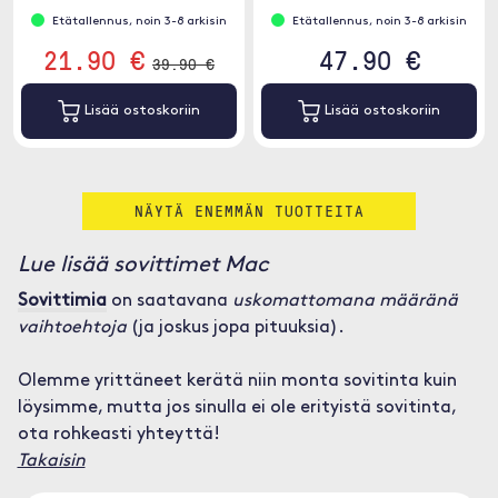
Etätallennus, noin 3-8 arkisin
Etätallennus, noin 3-8 arkisin
21.90 €
47.90 €
39.90 €
Lisää ostoskoriin
Lisää ostoskoriin
NÄYTÄ ENEMMÄN TUOTTEITA
Lue lisää sovittimet Mac
Sovittimia
on saatavana
uskomattomana määränä
vaihtoehtoja
(ja joskus jopa pituuksia).
Olemme yrittäneet kerätä niin monta sovitinta kuin
löysimme, mutta jos sinulla ei ole erityistä sovitinta,
ota rohkeasti yhteyttä!
Takaisin