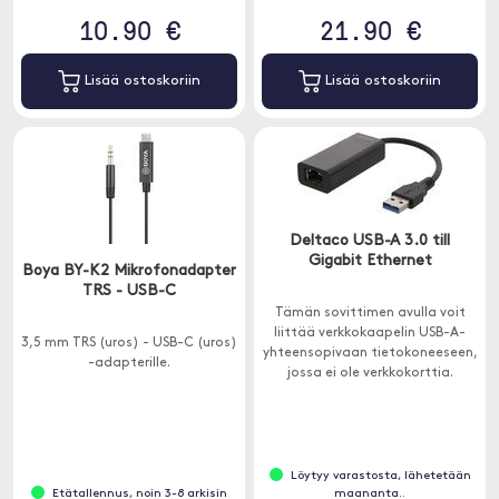
10.90 €
21.90 €
Lisää ostoskoriin
Lisää ostoskoriin
Deltaco USB-A 3.0 till
Gigabit Ethernet
Boya BY-K2 Mikrofonadapter
TRS - USB-C
Tämän sovittimen avulla voit
liittää verkkokaapelin USB-A-
3,5 mm TRS (uros) - USB-C (uros)
yhteensopivaan tietokoneeseen,
-adapterille.
jossa ei ole verkkokorttia.
Löytyy varastosta, lähetetään
Etätallennus, noin 3-8 arkisin
maananta..