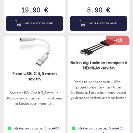
19.90 €
8.90 €
Lisää ostoskoriin
Lisää ostoskoriin
-41%
Belkin digitaalinen moniportti
HDMI-AV-sovitin
Fixed USB-C 3,5 mm:n
sovitin
Yhdistä kannettavasi HDMI-
projektoriin tai -näyttöön
hetkessä. Tässä äärimmäisessä
Sovitin USB-C:stä 3,5 mm:iin.
yksikaapeliratkaisussa on kolme
Kuulokkeiden äänen, mikrofonin
suosittua liitäntätyyppiä: Mini
ja kaukosäätimen tuki.
DisplayPort, USB-C ja HDMI.
Löytyy varastosta, lähetetään
Löytyy varastosta, lähetetään