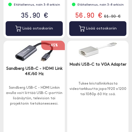
Etätallennus, noin 3-8 arkisin
Etätallennus, noin 3-8 arkisin
35.90 €
56.90 €
61.90 €
Lisää ostoskoriin
Lisää ostoskoriin
-45%
Moshi USB-C to VGA Adapter
Sandberg USB-C - HDMI Link
4K/60 Hz
Tukee kristallinkirkasta
Sandberg USB-C - HDMI Linkin
videotarkkuutta jopa 1920 x 1200
avulla voit liittää USB-C-porttiin
tai 1080p 60 Hz: ssä.
lisänäytön, television tai
projektorin tietokoneeseesi.