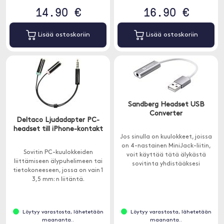
14.90 €
16.90 €
Lisää ostoskoriin
Lisää ostoskoriin
Sandberg Headset USB
Converter
Deltaco Ljudadapter PC-
headset till iPhone-kontakt
Jos sinulla on kuulokkeet, joissa
on 4-nastainen MiniJack-liitin,
Sovitin PC-kuulokkeiden
voit käyttää tätä älykästä
liittämiseen älypuhelimeen tai
sovitinta yhdistääksesi
tietokoneeseen, jossa on vain 1
kuulokkeet tietokoneen USB-A-
3,5 mm: n liitäntä.
porttiin.
Löytyy varastosta, lähetetään
Löytyy varastosta, lähetetään
maananta..
maananta..