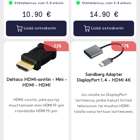
Etätallennus, noin 3-8 arkisin
Etätallennus, noin 3-8 arkisin
10.90 €
14.90 €
Lisää ostoskoriin
Lisää ostoskoriin
-22%
-57%
Sandberg Adapter
Deltaco HDMI-sovitin - Mini -
DisplayPort 1.4 - HDMI 4K
HDMI - HDMI
Jos sinulla on DisplayPort
HDMI-sovitin, joka pystyy
laitteessa, jonka haluat liittää
muuttamaan mini HDMI 19-pin
televisioon tai muuhun HDMI-
standardin HDMI 19-pin.
tulolla varustettuun laitteeseen,
tämä sovitin on ratkaisu.