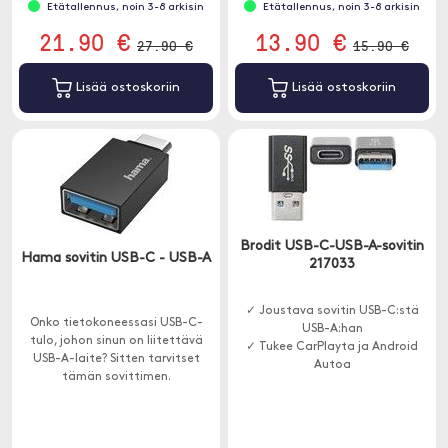
Etätallennus, noin 3-8 arkisin
Etätallennus, noin 3-8 arkisin
21.90 €
13.90 €
27.90 €
15.90 €
Lisää ostoskoriin
Lisää ostoskoriin
Brodit USB-C-USB-A-sovitin
Hama sovitin USB-C - USB-A
217033
✓ Joustava sovitin USB-C:stä
Onko tietokoneessasi USB-C-
USB-A:han
tulo, johon sinun on liitettävä
✓ Tukee CarPlayta ja Android
USB-A-laite? Sitten tarvitset
Autoa
tämän sovittimen.