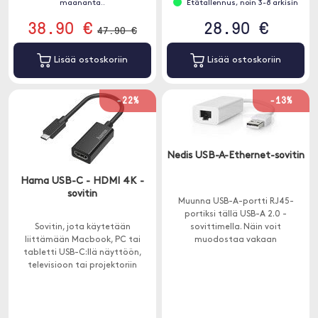
maananta..
Etätallennus, noin 3-8 arkisin
38.90 €
28.90 €
47.90 €
Lisää ostoskoriin
Lisää ostoskoriin
-22%
-13%
Nedis USB-A-Ethernet-sovitin
Hama USB-C - HDMI 4K -
sovitin
Muunna USB-A-portti RJ45-
portiksi tällä USB-A 2.0 -
Sovitin, jota käytetään
sovittimella. Näin voit
liittämään Macbook, PC tai
muodostaa vakaan
tabletti USB-C:llä näyttöön,
verkkoyhteyden.
televisioon tai projektoriin
HDMI:llä.