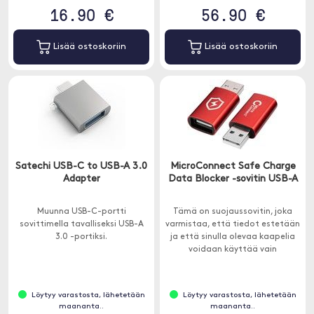
16.90 €
56.90 €
Lisää ostoskoriin
Lisää ostoskoriin
Satechi USB-C to USB-A 3.0
MicroConnect Safe Charge
Adapter
Data Blocker -sovitin USB-A
Muunna USB-C-portti
Tämä on suojaussovitin, joka
sovittimella tavalliseksi USB-A
varmistaa, että tiedot estetään
3.0 -portiksi.
ja että sinulla olevaa kaapelia
voidaan käyttää vain
lataamiseen.
Löytyy varastosta, lähetetään
Löytyy varastosta, lähetetään
maananta..
maananta..