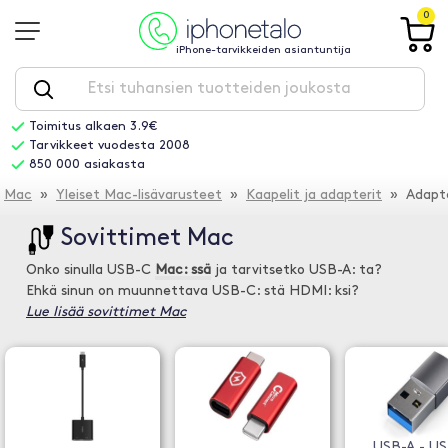
0
iPhone-tarvikkeiden asiantuntija
Toimitus alkaen 3.9€
Tarvikkeet vuodesta 2008
850 000 asiakasta
Mac
»
Yleiset Mac-lisävarusteet
»
Kaapelit ja adapterit
» Adapte
Sovittimet Mac
Onko sinulla USB-C
Mac: ssä
ja tarvitsetko USB-A: ta?
Ehkä sinun on muunnettava USB-C: stä HDMI: ksi?
Lue lisää sovittimet Mac
USB-A - U