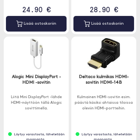
24.90 €
28.90 €
Lisää ostoskoriin
Lisää ostoskoriin
Alogic Mini DisplayPort -
Deltaco kulmikas HDMI-
HDMI -sovitin
sovitin HDMI-14B
Liitä Mini DisplayPort -lähde
Kulmainen HDMI-sovitin esim.
HDMI-näyttöön tällä Alogic
päästä käsiksi ahtaissa tiloissa
sovittimella.
oleviin HDMI-portteihin.
Löytyy varastosta, lähetetään
Löytyy varastosta, lähetetään
maananta..
maananta..