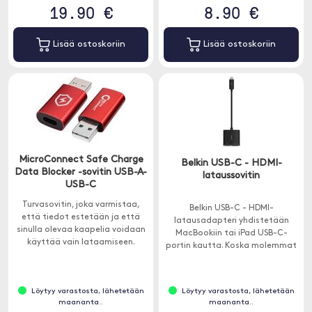
19.90 €
8.90 €
Lisää ostoskoriin
Lisää ostoskoriin
MicroConnect Safe Charge
Belkin USB-C - HDMI-
Data Blocker -sovitin USB-A-
lataussovitin
USB-C
Turvasovitin, joka varmistaa,
Belkin USB-C - HDMI-
että tiedot estetään ja että
latausadapteri yhdistetään
sinulla olevaa kaapelia voidaan
MacBookiin tai iPad USB-C-
käyttää vain lataamiseen.
portin kautta. Koska molemmat
voit ladata tietokonetta
samalla, kun käytät näyttöä, se
on täydellinen luokkahuoneisiin,
Löytyy varastosta, lähetetään
Löytyy varastosta, lähetetään
konferensseihin ja messuille.
maananta..
maananta..