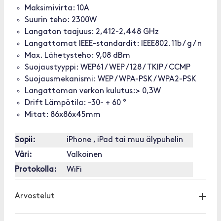
Maksimivirta: 10A
Suurin teho: 2300W
Langaton taajuus: 2,412-2,448 GHz
Langattomat IEEE-standardit: IEEE802.11b / g / n
Max. Lähetysteho: 9,08 dBm
Suojaustyyppi: WEP61 / WEP / 128 / TKIP / CCMP
Suojausmekanismi: WEP / WPA-PSK / WPA2-PSK
Langattoman verkon kulutus:> 0,3W
Drift Lämpötila: -30- + 60 °
Mitat: 86x86x45mm
Sopii:
iPhone , iPad tai muu älypuhelin
Väri:
Valkoinen
Protokolla:
WiFi
Arvostelut