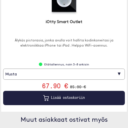
iOtty Smart Outlet
Älykäs pistorasia, jonka avulla voit hallita kodinkoneitasi ja
elektroniikkaa iPhone tai iPad . Helppo WiFi-asennus.
Etätallennus, noin 3-8 arkisin
▾
Musta
67.90 €
85.90 €
Lisää ostoskoriin
Muut asiakkaat ostivat myös