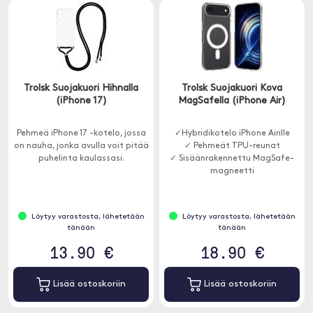
Trolsk Suojakuori Hihnalla
Trolsk Suojakuori Kova
(iPhone 17)
MagSafella (iPhone Air)
Pehmeä iPhone 17 -kotelo, jossa
✓Hybridikotelo iPhone Airille
on nauha, jonka avulla voit pitää
✓ Pehmeät TPU-reunat
puhelinta kaulassasi.
✓ Sisäänrakennettu MagSafe-
magneetti
Löytyy varastosta, lähetetään
Löytyy varastosta, lähetetään
tänään
tänään
13.90 €
18.90 €
Lisää ostoskoriin
Lisää ostoskoriin