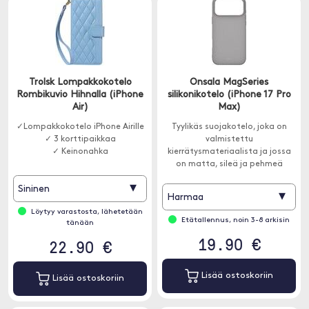
Trolsk Lompakkokotelo
Onsala MagSeries
Rombikuvio Hihnalla (iPhone
silikonikotelo (iPhone 17 Pro
Air)
Max)
✓Lompakkokotelo iPhone Airille
Tyylikäs suojakotelo, joka on
✓ 3 korttipaikkaa
valmistettu
✓ Keinonahka
kierrätysmateriaalista ja jossa
on matta, sileä ja pehmeä
silikonipinta.
▾
Sininen
▾
Harmaa
Löytyy varastosta, lähetetään
Etätallennus, noin 3-8 arkisin
tänään
19.90 €
22.90 €
Lisää ostoskoriin
Lisää ostoskoriin