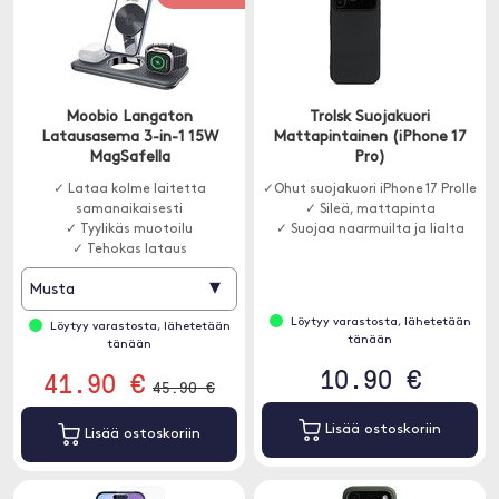
Moobio Langaton
Trolsk Suojakuori
Latausasema 3-in-1 15W
Mattapintainen (iPhone 17
MagSafella
Pro)
✓ Lataa kolme laitetta
✓Ohut suojakuori iPhone 17 Prolle
samanaikaisesti
✓ Sileä, mattapinta
✓ Tyylikäs muotoilu
✓ Suojaa naarmuilta ja lialta
✓ Tehokas lataus
▾
Musta
Löytyy varastosta, lähetetään
Löytyy varastosta, lähetetään
tänään
tänään
10.90 €
41.90 €
45.90 €
Lisää ostoskoriin
Lisää ostoskoriin