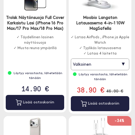
Trolsk Näytönsuoja Full Cover
Moobio Langaton
Karkaistu Lasi (iPhone 16 Pro
Latausasema 4-in-1 10W
Max/17 Pro Max/18 Pro Max)
MagSafella
✓ Täydellinen lasinen
✓ Lataa AirPods , iPhone ja Apple
näyttösuoja
Watch
✓ Musta reuna ympärillä
✓ Tyylikäs latausasema
✓ Lataa 4 laitetta
▾
Valkoinen
Löytyy varastosta, lähetetään
Löytyy varastosta, lähetetään
tänään
tänään
14.90 €
38.90 €
46.90 €
Lisää ostoskoriin
Lisää ostoskoriin
-34%