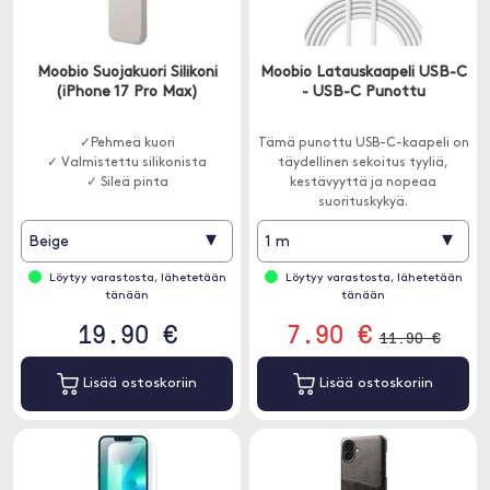
Moobio Suojakuori Silikoni
Moobio Latauskaapeli USB-C
(iPhone 17 Pro Max)
- USB-C Punottu
✓Pehmeä kuori
Tämä punottu USB-C-kaapeli on
✓ Valmistettu silikonista
täydellinen sekoitus tyyliä,
✓ Sileä pinta
kestävyyttä ja nopeaa
suorituskykyä.
▾
▾
Beige
1 m
Löytyy varastosta, lähetetään
Löytyy varastosta, lähetetään
tänään
tänään
19.90 €
7.90 €
11.90 €
Lisää ostoskoriin
Lisää ostoskoriin