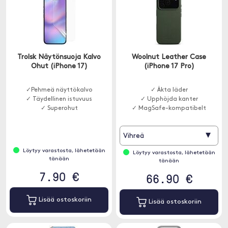
Trolsk Näytönsuoja Kalvo
Woolnut Leather Case
Ohut (iPhone 17)
(iPhone 17 Pro)
✓Pehmeä näyttökalvo
✓ Äkta läder
✓ Täydellinen istuvuus
✓ Upphöjda kanter
✓ Superohut
✓ MagSafe-kompatibelt
▾
Vihreä
Löytyy varastosta, lähetetään
Löytyy varastosta, lähetetään
tänään
tänään
7.90 €
66.90 €
Lisää ostoskoriin
Lisää ostoskoriin