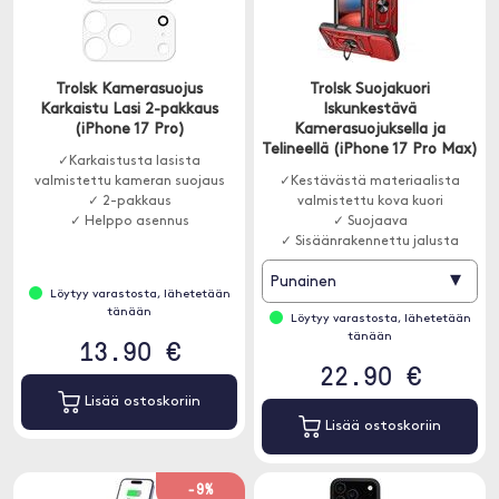
Trolsk Kamerasuojus
Trolsk Suojakuori
Karkaistu Lasi 2-pakkaus
Iskunkestävä
(iPhone 17 Pro)
Kamerasuojuksella ja
Telineellä (iPhone 17 Pro Max)
✓Karkaistusta lasista
valmistettu kameran suojaus
✓Kestävästä materiaalista
✓ 2-pakkaus
valmistettu kova kuori
✓ Helppo asennus
✓ Suojaava
✓ Sisäänrakennettu jalusta
▾
Punainen
Löytyy varastosta, lähetetään
tänään
Löytyy varastosta, lähetetään
tänään
13.90 €
22.90 €
Lisää ostoskoriin
Lisää ostoskoriin
-9%