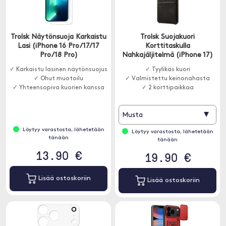
Trolsk Näytönsuoja Karkaistu
Trolsk Suojakuori
Lasi (iPhone 16 Pro/17/17
Korttitaskulla
Pro/18 Pro)
Nahkajäljitelmä (iPhone 17)
✓ Karkaistu lasinen näytönsuojus
✓ Tyylikäs kuori
✓ Ohut muotoilu
✓ Valmistettu keinonahasta
✓ Yhteensopiva kuorien kanssa
✓ 2 korttipaikkaa
▾
Musta
Löytyy varastosta, lähetetään
Löytyy varastosta, lähetetään
tänään
tänään
13.90 €
19.90 €
Lisää ostoskoriin
Lisää ostoskoriin