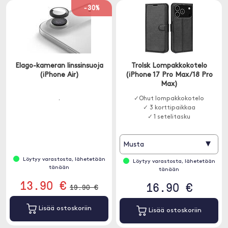
-30%
Elago-kameran linssinsuoja
Trolsk Lompakkokotelo
(iPhone Air)
(iPhone 17 Pro Max/18 Pro
Max)
.
✓Ohut lompakkokotelo
✓ 3 korttipaikkaa
✓ 1 setelitasku
▾
Musta
Löytyy varastosta, lähetetään
Löytyy varastosta, lähetetään
tänään
tänään
13.90 €
16.90 €
19.90 €
Lisää ostoskoriin
Lisää ostoskoriin