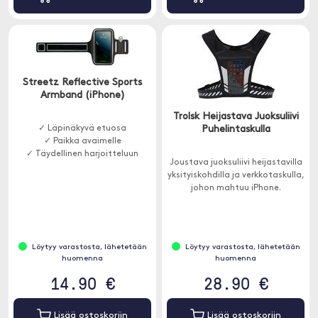
Streetz Reflective Sports
Armband (iPhone)
Trolsk Heijastava Juoksuliivi
✓ Läpinäkyvä etuosa
Puhelintaskulla
✓ Paikka avaimelle
✓ Täydellinen harjoitteluun
Joustava juoksuliivi heijastavilla
yksityiskohdilla ja verkkotaskulla,
johon mahtuu iPhone.
Löytyy varastosta, lähetetään
Löytyy varastosta, lähetetään
huomenna
huomenna
14.90 €
28.90 €
Lisää ostoskoriin
Lisää ostoskoriin