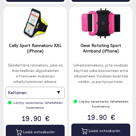
Celly Sport Rannekoru XXL
Gear Rotating Sport
(iPhone)
Armband (iPhone)
Säädettävä rannekoru, joka on
Urheilurannekoru, jota voidaan
ihanteellinen älypuhelimen
käyttää sekä käsivarteen että
ottamiseen mukanasi
olkavarteen. Voidaan kääntää
urheilutoiminnan aikana.
vaaka- ja pystysuuntaan.
▾
Keltainen
Löytyy varastosta, lähetetään
Löytyy varastosta, lähetetään
huomenna
huomenna
19.90 €
19.90 €
Lisää ostoskoriin
Lisää ostoskoriin