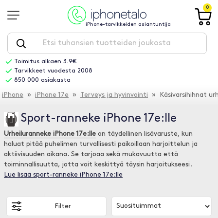
0
iPhone-tarvikkeiden asiantuntija
Toimitus alkaen 3.9€
Tarvikkeet vuodesta 2008
850 000 asiakasta
iPhone
»
iPhone 17e
»
Terveys ja hyvinvointi
» Käsivarsihihnat ur
Sport-ranneke iPhone 17e:lle
Urheiluranneke iPhone 17e:lle
on täydellinen lisävaruste, kun
haluat pitää puhelimen turvallisesti paikoillaan harjoittelun ja
aktiivisuuden aikana. Se tarjoaa sekä mukavuutta että
toiminnallisuutta, jotta voit keskittyä täysin harjoitukseesi.
Lue lisää sport-ranneke iPhone 17e:lle
Filter