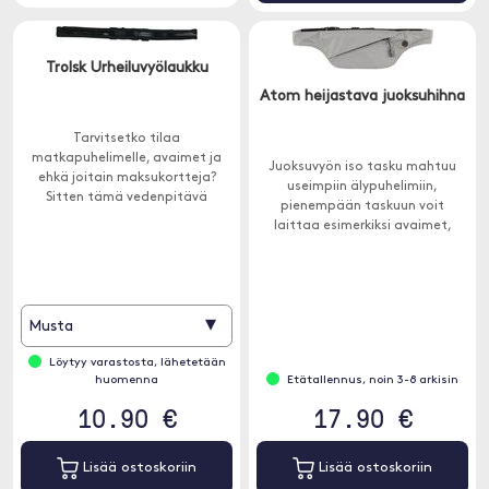
Trolsk Urheiluvyölaukku
Atom heijastava juoksuhihna
Tarvitsetko tilaa
matkapuhelimelle, avaimet ja
Juoksuvyön iso tasku mahtuu
ehkä joitain maksukortteja?
useimpiin älypuhelimiin,
Sitten tämä vedenpitävä
pienempään taskuun voit
vyötärölaukku sopii täydellisesti.
laittaa esimerkiksi avaimet,
luottokortit, rahat jne.
▾
Musta
Löytyy varastosta, lähetetään
huomenna
Etätallennus, noin 3-8 arkisin
10.90 €
17.90 €
Lisää ostoskoriin
Lisää ostoskoriin