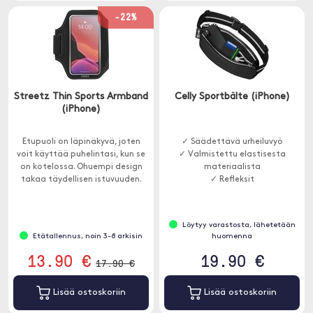
-22%
Streetz Thin Sports Armband
Celly Sportbälte (iPhone)
(iPhone)
Etupuoli on läpinäkyvä, joten
✓ Säädettävä urheiluvyö
voit käyttää puhelintasi, kun se
✓ Valmistettu elastisesta
on kotelossa. Ohuempi design
materiaalista
takaa täydellisen istuvuuden.
✓ Refleksit
Löytyy varastosta, lähetetään
Etätallennus, noin 3-8 arkisin
huomenna
13.90 €
19.90 €
17.90 €
Lisää ostoskoriin
Lisää ostoskoriin