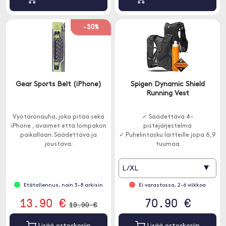
-30%
Gear Sports Belt (iPhone)
Spigen Dynamic Shield
Running Vest
Vyötärönauha, joka pitää sekä
✓ Säädettävä 4-
iPhone , avaimet että lompakon
pistejärjestelmä
paikallaan. Säädettävä ja
✓ Puhelintasku laitteille jopa 6,9
joustava.
tuumaa
✓ 500 ml vesipullo sisältyy
▾
L/XL
Etätallennus, noin 3-8 arkisin
Ei varastossa, 2-6 viikkoa
13.90 €
70.90 €
19.90 €
Lisää ostoskoriin
Lisää ostoskoriin