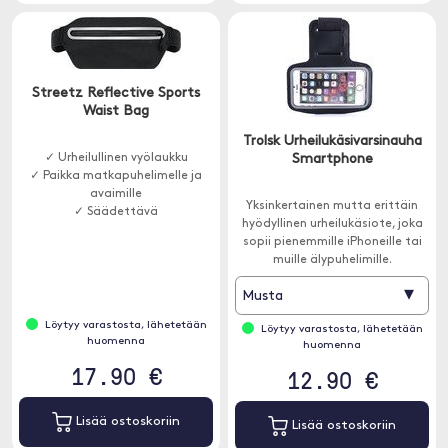
Streetz Reflective Sports
Waist Bag
Trolsk Urheilukäsivarsinauha
✓ Urheilullinen vyölaukku
Smartphone
✓ Paikka matkapuhelimelle ja
avaimille
Yksinkertainen mutta erittäin
✓ Säädettävä
hyödyllinen urheilukäsiote, joka
sopii pienemmille iPhoneille tai
muille älypuhelimille.
▾
Musta
Löytyy varastosta, lähetetään
Löytyy varastosta, lähetetään
huomenna
huomenna
17.90 €
12.90 €
Lisää ostoskoriin
Lisää ostoskoriin