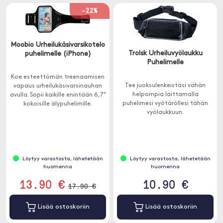
-22%
Moobio Urheilukäsivarsikotelo
Trolsk Urheiluvyölaukku
puhelimelle (iPhone)
Puhelimelle
Koe esteettömän treenaamisen
Tee juoksulenkeistäsi vähän
vapaus urheilukäsivarsinauhan
helpompia laittamalla
avulla. Sopii kaikille enintään 6,7"
puhelimesi vyötäröllesi tähän
kokoisille älypuhelimille.
vyölaukkuun.
Löytyy varastosta, lähetetään
Löytyy varastosta, lähetetään
huomenna
huomenna
13.90 €
10.90 €
17.90 €
Lisää ostoskoriin
Lisää ostoskoriin