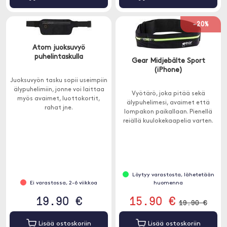
-20%
Atom juoksuvyö
puhelintaskulla
Gear Midjebälte Sport
(iPhone)
Juoksuvyön tasku sopii useimpiin
älypuhelimiin, jonne voi laittaa
Vyötärö, joka pitää sekä
myös avaimet, luottokortit,
älypuhelimesi, avaimet että
rahat jne.
lompakon paikallaan. Pienellä
reiällä kuulokekaapelia varten.
Universaali malli älypuhelimille
jopa 6 ".
Löytyy varastosta, lähetetään
Ei varastossa, 2-6 viikkoa
huomenna
19.90 €
15.90 €
19.90 €
Lisää ostoskoriin
Lisää ostoskoriin