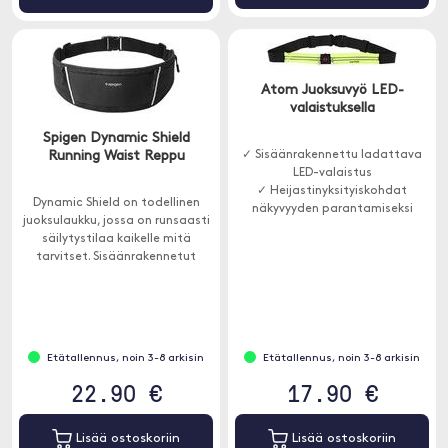
Atom Juoksuvyö LED-
valaistuksella
Spigen Dynamic Shield
Running Waist Reppu
✓ Sisäänrakennettu ladattava
LED-valaistus
✓ Heijastinyksityiskohdat
Dynamic Shield on todellinen
näkyvyyden parantamiseksi
juoksulaukku, jossa on runsaasti
✓ Säilytystila puhelimelle ja
säilytystilaa kaikelle mitä
pienille tarvikkeille
tarvitset. Sisäänrakennetut
heijastimet.
Etätallennus, noin 3-8 arkisin
Etätallennus, noin 3-8 arkisin
22.90 €
17.90 €
Lisää ostoskoriin
Lisää ostoskoriin