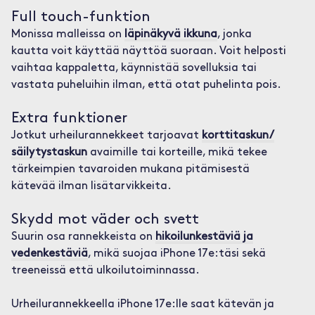
Full touch-funktion
Monissa malleissa on
läpinäkyvä ikkuna
, jonka
kautta voit käyttää näyttöä suoraan. Voit helposti
vaihtaa kappaletta, käynnistää sovelluksia tai
vastata puheluihin ilman, että otat puhelinta pois.
Extra funktioner
Jotkut urheilurannekkeet tarjoavat
korttitaskun/
säilytystaskun
avaimille tai korteille, mikä tekee
tärkeimpien tavaroiden mukana pitämisestä
kätevää ilman lisätarvikkeita.
Skydd mot väder och svett
Suurin osa rannekkeista on
hikoilunkestäviä ja
vedenkestäviä
, mikä suojaa iPhone 17e:täsi sekä
treeneissä että ulkoilutoiminnassa.
Urheilurannekkeella iPhone 17e:lle saat kätevän ja