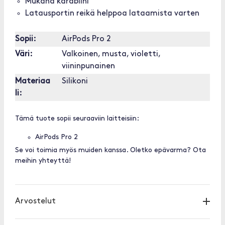
Mukana karabiini
Latausportin reikä helppoa lataamista varten
Sopii:
AirPods Pro 2
Väri:
Valkoinen, musta, violetti,
viininpunainen
Materiaa
Silikoni
li:
Tämä tuote sopii seuraaviin laitteisiin:
AirPods Pro 2
Se voi toimia myös muiden kanssa. Oletko epävarma? Ota
meihin yhteyttä!
Arvostelut