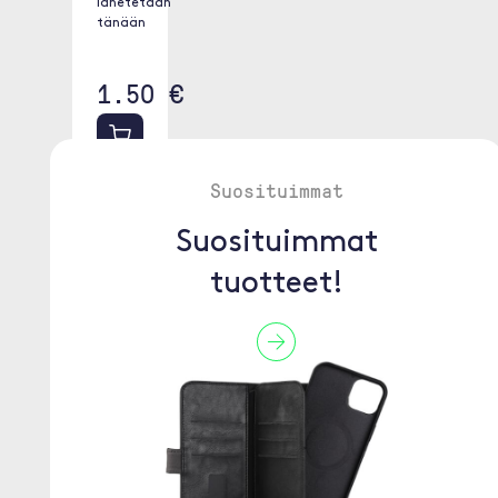
lähetetään
tänään
1.50 €
Lisää
Suosituimmat
ostoskoriin
Suosituimmat
tuotteet!