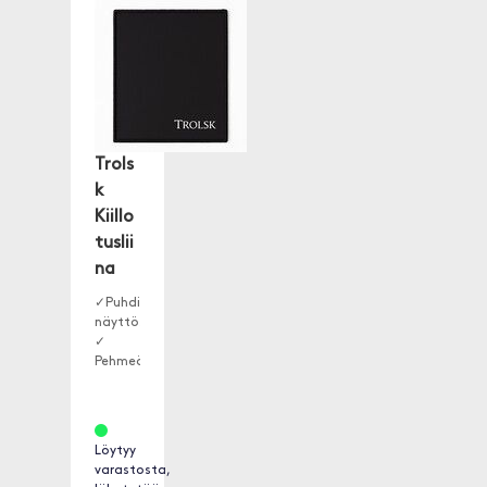
Trols
k
Kiillo
tuslii
na
✓Puhdista
näyttösi
✓
Pehmeä
✓
Tukeva
ja
kestävä
Löytyy
varastosta,