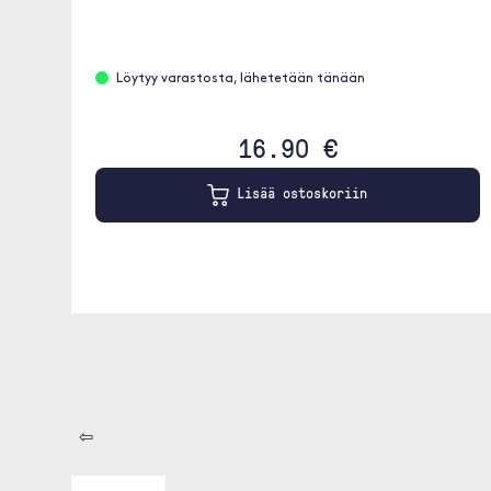
Löytyy varastosta, lähetetään tänään
16.90 €
Lisää ostoskoriin
⇦