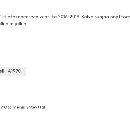
" -tietokoneeseen vuosilta 2016-2019. Kalvo suojaa näyttöäs
kiä ja jälkiä.
ll , A1990
a? Ota meihin yhteyttä!