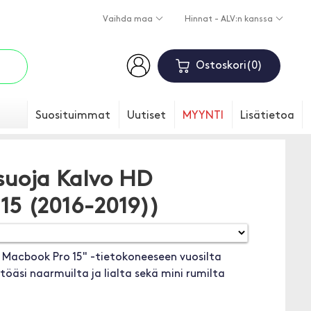
Vaihda maa
Hinnat - ALV:n kanssa
Ostoskori
0
Suosituimmat
Uutiset
MYYNTI
Lisätietoa
suoja Kalvo HD
15 (2016-2019))
i Macbook Pro 15" -tietokoneeseen vuosilta
töäsi naarmuilta ja lialta sekä mini rumilta