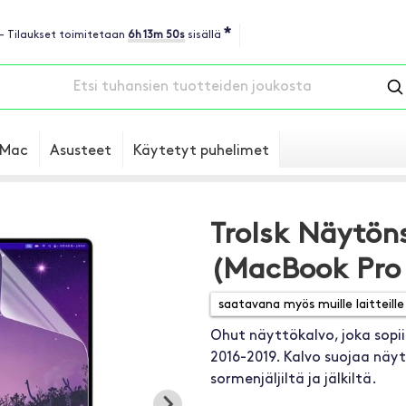
*
 - Tilaukset toimitetaan
6h 13m 49s
sisällä
Mac
Asusteet
Käytetyt puhelimet
Trolsk Näytön
(MacBook Pro 
Ohut näyttökalvo, joka sopi
2016-2019. Kalvo suojaa näyt
sormenjäljiltä ja jälkiltä.