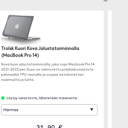
⇨
Trolsk
Trolsk Kuori Kova Jalustatoiminnolla
Pro 14
(MacBook Pro 14)
✓ Matta
✓ Kuoren
Kova kuori jalustatoiminnolla, joka sopii Macbook Pro 14
2021-2023:een. Kuori on valmistettu polykarbonaatista
pehmeällä TPU-reunalla ja suojaa tietokonettasi
naarmuilta ja lialta.
Löyt
Löytyy varastosta, lähetetään maananta..
Läpin
▾
Harmaa
31.90 €