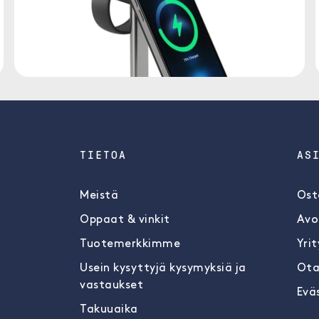
TIETOA
AS
Meistä
Ost
Oppaat & vinkit
Avo
Tuotemerkkimme
Yrit
Usein kysyttyjä kysymyksiä ja
Ota
vastaukset
Evä
Takuuaika