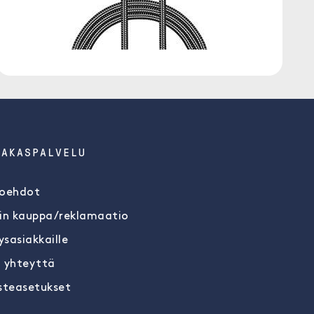
IAKASPALVELU
oehdot
in kauppa/reklamaatio
ysasiakkaille
 yhteyttä
steasetukset