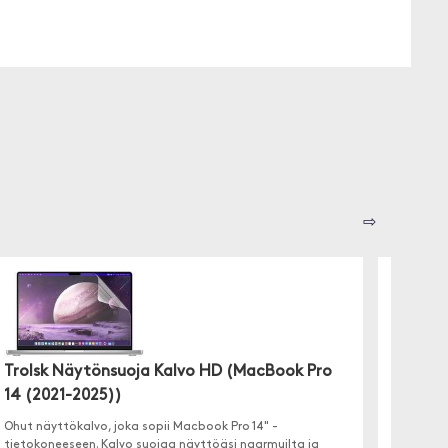
⇨
Trolsk Näytönsuoja Kalvo HD (MacBook Pro
Trolsk
14 (2021-2025))
siniva
Ohut näyttökalvo, joka sopii Macbook Pro 14" -
Anti-blu
tietokoneeseen. Kalvo suojaa näyttöäsi naarmuilta ja