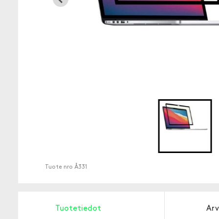
Tuote nro
Å331
Tuotetiedot
Arv