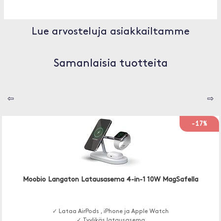
Lue arvosteluja asiakkailtamme
Samanlaisia tuotteita
⇦
⇨
-17%
Moobio Langaton Latausasema 4-in-1 10W MagSafella
✓ Lataa AirPods , iPhone ja Apple Watch
✓ Tyylikäs latausasema