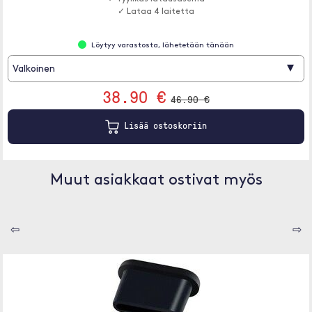
✓ Lataa 4 laitetta
Löytyy varastosta, lähetetään tänään
▾
Valkoinen
38.90 €
46.90 €
Lisää ostoskoriin
Muut asiakkaat ostivat myös
⇦
⇨