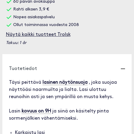
60 päivän avokauppa
Rahti alkaen 3,9 €
Nopea asiakaspalvelu
Ollut toiminnassa vuodesta 2008
Näytä kaikki tuotteet Trolsk
Takuu: 1 år
Tuotetiedot
Täysi peittävä
lasinen näytönsuoja
, joka suojaa
näyttöäsi naarmuilta ja lialta. Lasi ulottuu
reunoihin asti ja sen ympärillä on musta kehys.
Lasin
kovuus on 9H
ja siinä on käsitelty pinta
sormenjälkien vähentämiseksi.
Karkaistu lasi