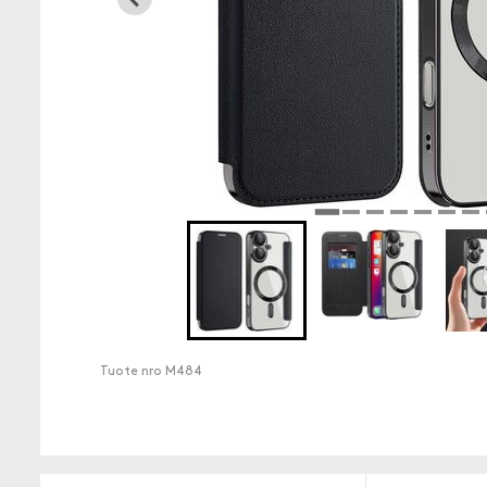
Tuote nro
M484