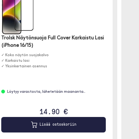
Trolsk Näytönsuoja Full Cover Karkaistu Lasi
Trolsk
(iPhone 16/15)
(iPhon
✓ Koko näytön suojakalvo
✓ Karka
✓ Karkaistu lasi
✓ Menee 
✓ Yksinkertainen asennus
✓ Yksin
Löytyy varastosta, lähetetään maananta..
Löyt
14.90 €
Lisää ostoskoriin