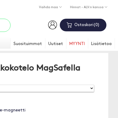
Vaihda maa
Hinnat - ALV:n kanssa
Ostoskori
0
Suosituimmat
Uutiset
MYYNTI
Lisätietoa
kokotelo MagSafella
fe-magneetti