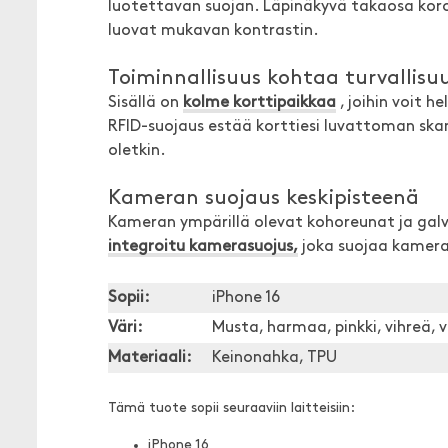
luotettavan suojan. Läpinäkyvä takaosa koros
luovat mukavan kontrastin.
Toiminnallisuus kohtaa turvallisu
Sisällä on
kolme korttipaikkaa
, joihin voit h
RFID-suojaus estää korttiesi luvattoman skan
oletkin.
Kameran suojaus keskipisteenä
Kameran ympärillä olevat kohoreunat ja galv
integroitu kamerasuojus,
joka suojaa kamera
Sopii:
iPhone 16
Väri:
Musta, harmaa, pinkki, vihreä, v
Materiaali:
Keinonahka, TPU
Tämä tuote sopii seuraaviin laitteisiin:
iPhone 16