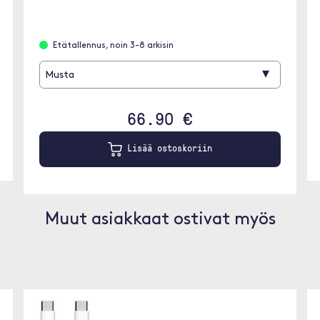
Etätallennus, noin 3-8 arkisin
▾
Musta
66.90 €
Lisää ostoskoriin
Muut asiakkaat ostivat myös