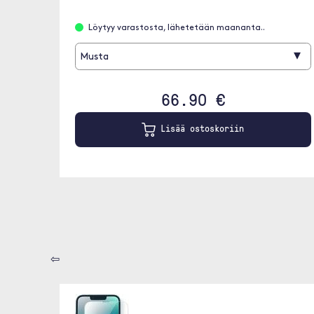
Löytyy varastosta, lähetetään maananta..
▾
Musta
66.90 €
Lisää ostoskoriin
⇦