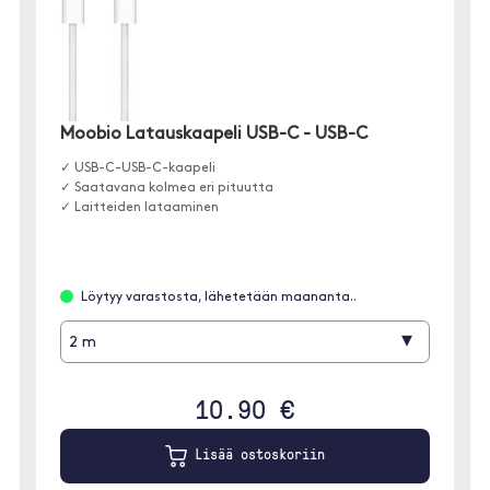
Moobio Latauskaapeli USB-C - USB-C
✓ USB-C-USB-C-kaapeli
✓ Saatavana kolmea eri pituutta
✓ Laitteiden lataaminen
Löytyy varastosta, lähetetään maananta..
▾
2 m
10.90 €
Lisää ostoskoriin