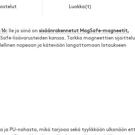
ostelut
Luokka(t)
 16:
lle ja siinä on
sisäänrakennetut MagSafe-magneetit,
Safe-lisävarusteiden kanssa. Tarkka magneettien sijoittelu
ydellinen nopeaan ja kätevään langattomaan lataukseen
a ja PU-nahasta, mikä tarjoaa sekä tyylikkään ulkonäön et