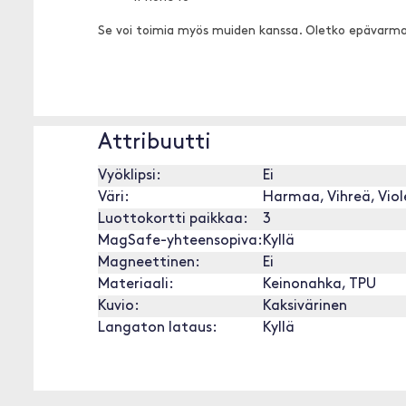
Se voi toimia myös muiden kanssa. Oletko epävarm
Attribuutti
Vyöklipsi:
Ei
Väri:
Harmaa, Vihreä, Viole
Luottokortti paikkaa:
3
MagSafe-yhteensopiva:
Kyllä
Magneettinen:
Ei
Materiaali:
Keinonahka, TPU
Kuvio:
Kaksivärinen
Langaton lataus:
Kyllä