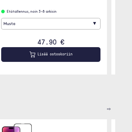
Löyt
Etätallennus, noin 3-8 arkisin
Valko
▾
Musta
47.90 €
Lisää ostoskoriin
⇨