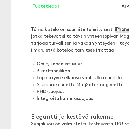
Tuotetiedot
Arv
Tämä kotelo on suunniteltu erityisesti
iPhone
jotka tekevät siitä täysin yhteensopivan Mag
tarjoaa turvallisen ja vakaan yhteyden - tä
ilman, että koteloa tarvitsee irrottaa.
Ohut, kapea istuvuus
3 korttipaikkaa
Läpinäkyvä selkäosa värillisillä reunoilla
Sisäänrakennettu MagSafe-magneetti
RFID-suojaus
Integroitu kamerasuojaus
Elegantti ja kestävä rakenne
Suojakuori on valmistettu kestävästä TPU:st