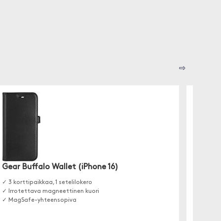
⇨
Trolsk
Gear Buffalo Wallet (iPhone 16)
Lompakk
✓ 3 korttipaikkaa, 1 setelilokero
kolme k
✓ Irrotettava magneettinen kuori
vaakan
✓ MagSafe-yhteensopiva