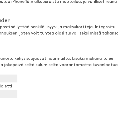
taa iPhone 16:n alkuperäistä muotoilua, ja värilliset reuna
uden
elposti säilyttää henkilöllisyys- ja maksukortteja. Integroitu
nauksen, joten voit tuntea olosi turvalliseksi missä tahans
anoitu kehys suojaavat naarmuilta. Lisäksi mukana tulee
a jokapäiväiseltä kulumiselta vaarantamatta kuvanlaatua
ioletti