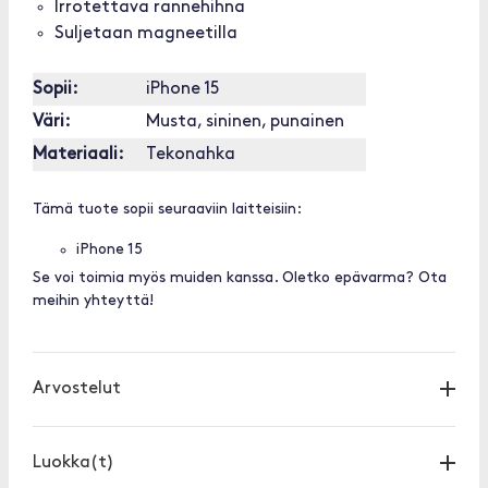
Irrotettava rannehihna
Suljetaan magneetilla
Sopii:
iPhone 15
Väri:
Musta, sininen, punainen
Materiaali:
Tekonahka
Tämä tuote sopii seuraaviin laitteisiin:
iPhone 15
Se voi toimia myös muiden kanssa. Oletko epävarma? Ota
meihin yhteyttä!
Arvostelut
Luokka(t)