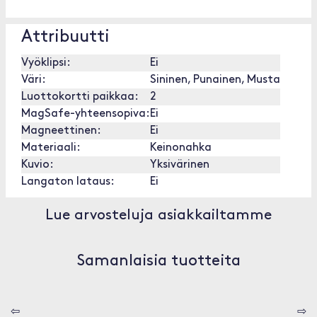
Attribuutti
Vyöklipsi:
Ei
Väri:
Sininen, Punainen, Musta
Luottokortti paikkaa:
2
MagSafe-yhteensopiva:
Ei
Magneettinen:
Ei
Materiaali:
Keinonahka
Kuvio:
Yksivärinen
Langaton lataus:
Ei
Lue arvosteluja asiakkailtamme
Samanlaisia tuotteita
⇦
⇨