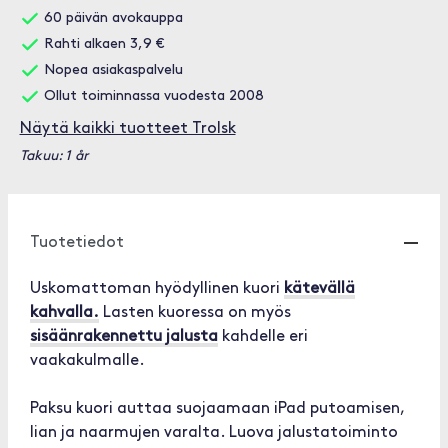
60 päivän avokauppa
Rahti alkaen 3,9 €
Nopea asiakaspalvelu
Ollut toiminnassa vuodesta 2008
Näytä kaikki tuotteet Trolsk
Takuu: 1 år
Tuotetiedot
Uskomattoman hyödyllinen kuori
kätevällä
kahvalla.
Lasten kuoressa on myös
sisäänrakennettu jalusta
kahdelle eri
vaakakulmalle.
Paksu kuori auttaa suojaamaan iPad putoamisen,
lian ja naarmujen varalta. Luova jalustatoiminto