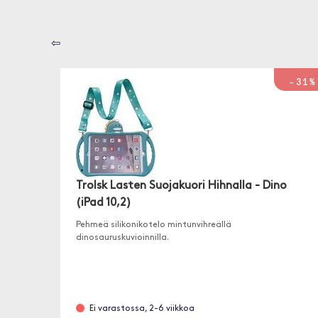
⇦
-31%
Trolsk Lasten Suojakuori Hihnalla - Dino
(iPad 10,2)
Pehmeä silikonikotelo mintunvihreällä
dinosauruskuvioinnilla.
Ei varastossa, 2-6 viikkoa