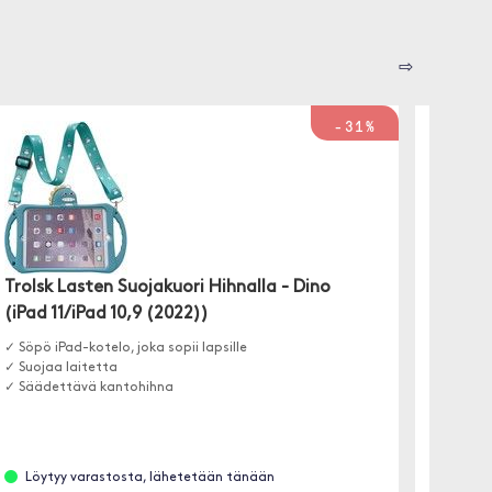
⇨
-31%
Trolsk Lasten Suojakuori Hihnalla - Dino
Trolsk
(iPad 11/iPad 10,9 (2022))
(iPad 
✓ Söpö iPad-kotelo, joka sopii lapsille
✓ Söpö 
✓ Suojaa laitetta
✓ Siinä 
✓ Säädettävä kantohihna
✓ Sääde
Löytyy varastosta, lähetetään tänään
Löyt