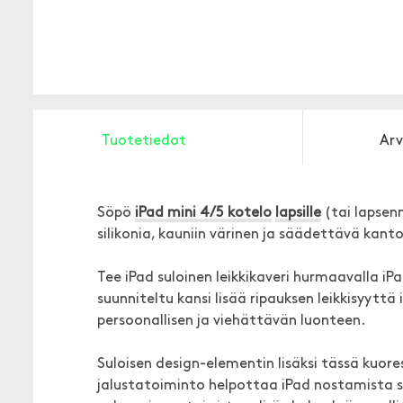
Tuotetiedot
Arv
Söpö
iPad mini 4/5 kotelo
lapsille
(tai lapsen
silikonia, kauniin värinen ja säädettävä kant
Tee iPad suloinen leikkikaveri hurmaavalla 
suunniteltu kansi lisää ripauksen leikkisyyttä
persoonallisen ja viehättävän luonteen.
Suloisen design-elementin lisäksi tässä kuor
jalustatoiminto helpottaa iPad nostamista sei