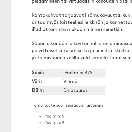
pelaamiseen tai virtuaalisiin kokouksiin osal
Kantokahvat tarjoavat lisämukavuutta, kun k
antaa myös laitteellesi leikkisän ja kannetta
iPad ottamista mukaan minne menetkin.
Söpön ulkonäön ja käytännöllisten ominaisuu
päivittäiseltä kulumiselta ja pieniltä iskuilta
ja toimivuuden välillä valitsemalla tämä sul
Sopii:
iPad mini 4/5
Väri:
Vihreä
Eläin:
Dinosaurus
Tämä tuote sopii seuraaviin laitteisiin:
iPad mini 5
iPad mini 4