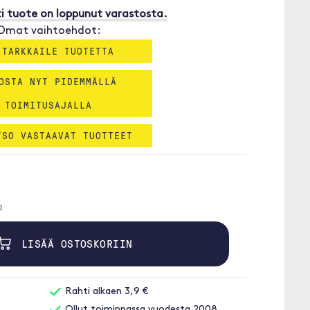
i tuote on loppunut varastosta.
Omat vaihtoehdot:
 TARKKAILE TUOTETTA
OSTA NYT PIDEMMÄLLÄ
TOIMITUSAJALLA
TSO VASTAAVAT TUOTTEET
a
LISÄÄ OSTOSKORIIN
Rahti alkaen 3,9 €
Ollut toiminnassa vuodesta 2008