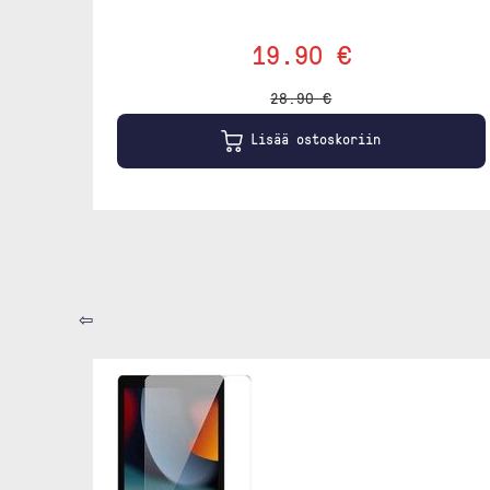
19.90 €
28.90 €
Lisää ostoskoriin
⇦