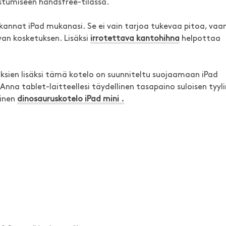
listumiseen handsfree-tilassa.
annat iPad mukanasi. Se ei vain tarjoa tukevaa pitoa, vaa
van kosketuksen. Lisäksi
irrotettava kantohihna
helpottaa
ksien lisäksi tämä kotelo on suunniteltu suojaamaan iPad
. Anna tablet-laitteellesi täydellinen tasapaino suloisen tyyli
oinen
dinosauruskotelo iPad mini .