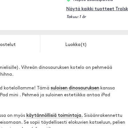
Näytä kaikki tuotteet Trolsk
Takuu: 1 år
ostelut
Luokka(t)
mielisille). Vihreän dinosauruksen kotelo on pehmeää
ohihna.
iPad kotelollamme! Tämä
suloisen dinosauruksen
kanssa
 iPad mini . Pehmeä ja suloinen estetiikka antaa iPad
essa on myös
käytännöllisiä toimintoja.
Sisäänrakennettu
somaan. Se sopii täydellisesti elokuvien katseluun, pelien