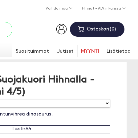
Vaihda maa
Hinnat - ALV:n kanssa
Ostoskori
0
Suosituimmat
Uutiset
MYYNTI
Lisätietoa
Suojakuori Hihnalla -
i 4/5)
intunvihreä dinosaurus.
Lue lisää