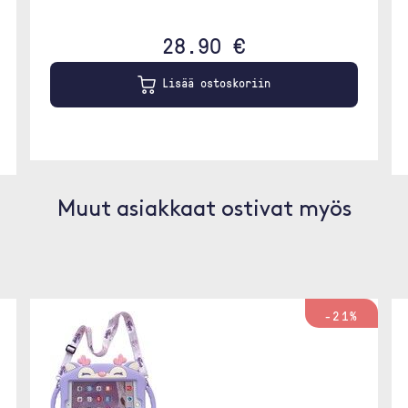
28.90 €
Lisää ostoskoriin
Muut asiakkaat ostivat myös
-21%