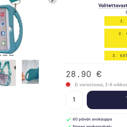
Valitettavast
1.
2. 
3. KA
28.90 €
Ei varastossa, 2-6 viikko
60 päivän avokauppa
Nopea asiakaspalvelu