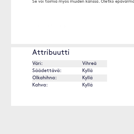
Se voi toimia myös muiden kanssa. Oletko epävarm
[OUTOFSTOCK]
Attribuutti
Väri:
Vihreä
Säädettävä:
Kyllä
Olkahihna:
Kyllä
Kahva:
Kyllä