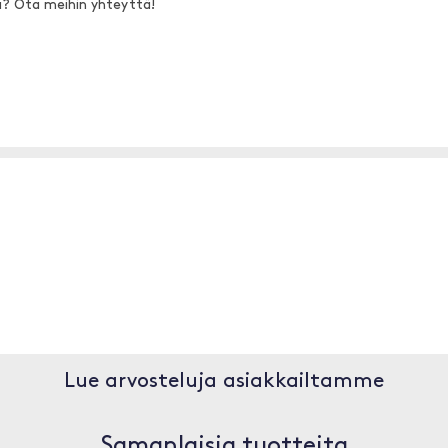
a? Ota meihin yhteyttä!
Lue arvosteluja asiakkailtamme
Samanlaisia tuotteita