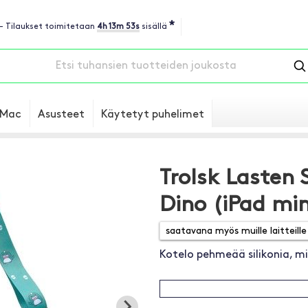
*
 - Tilaukset toimitetaan
4h 13m 53s
sisällä
Mac
Asusteet
Käytetyt puhelimet
Trolsk Lasten 
Dino (iPad min
Kotelo pehmeää silikonia, m