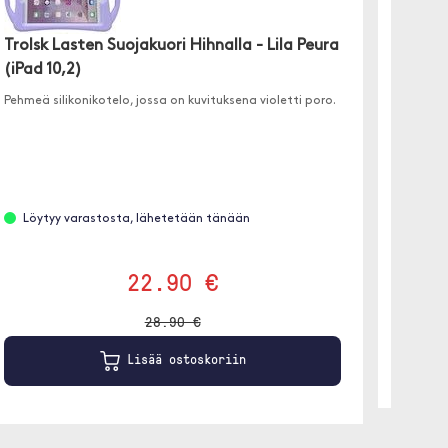
Trolsk Lasten Suojakuori Hihnalla - Lila Peura
Trolsk
(iPad 10,2)
Lila Y
Pehmeä silikonikotelo, jossa on kuvituksena violetti poro.
✓ Säädet
✓ Mukan
✓ Asetu
Löytyy varastosta, lähetetään tänään
Löyt
22.90 €
28.90 €
Lisää ostoskoriin