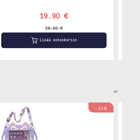
19.90 €
28.90 €
Lisää ostoskoriin
⇨
-21%