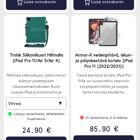
Lisää ostoskoriin
Lisää ostoskoriin
Trolsk Silikonikuori Hihnalla
Armor-X vedenpitävä, iskun-
(iPad Pro 11/Air 5/Air 4)
ja pölynkestävä kotelo (iPad
Pro 11 (2022/2021))
Pehmeä silikonikuori, vahvistetut
Tämä kestävä kotelo iPad Pro
kulmat parempaan
11:lle on suunniteltu vaativiin
iskunvaimennukseen. Kuori
työympäristöihin ja suojaa
suojaa iPad putoamisilta ja
laitettasi kosteudelta,
iskuilta ja on trust mainos
naarmuilta ja pudotuksilta.
▾
Vihreä
irrotettavalla hihnalla.
Löytyy varastosta, lähetetään
Ei varastossa, 2-6 viikkoa
huomenna
85.90 €
24.90 €