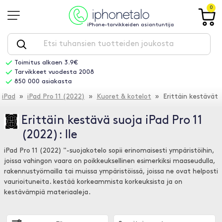
0
iPhone-tarvikkeiden asiantuntija
Toimitus alkaen 3.9€
Tarvikkeet vuodesta 2008
850 000 asiakasta
iPad
»
iPad Pro 11 (2022)
»
Kuoret & kotelot
» Erittäin kestävät
Erittäin kestävä suoja iPad Pro 11
(2022): lle
iPad Pro 11 (2022) "-suojakotelo sopii erinomaisesti ympäristöihin,
joissa vahingon vaara on poikkeuksellinen esimerkiksi maaseudulla,
rakennustyömailla tai muissa ympäristöissä, joissa ne ovat helposti
vaurioituneita. kestää korkeammista korkeuksista ja on
kestävämpiä materiaaleja.