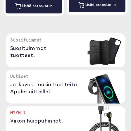
Lisää ostoskoriin
Lisää ostoskoriin
Suosituimmat
Suosituimmat
tuotteet!
Uutiset
Jatkuvasti uusia tuotteita
Apple-laitteille!
MYYNTI
Viikon huippuhinnat!