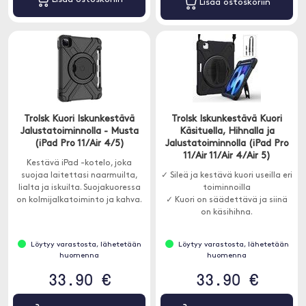
Lisää ostoskoriin
Trolsk Kuori Iskunkestävä
Trolsk Iskunkestävä Kuori
Jalustatoiminnolla - Musta
Käsituella, Hihnalla ja
(iPad Pro 11/Air 4/5)
Jalustatoiminnolla (iPad Pro
11/Air 11/Air 4/Air 5)
Kestävä iPad -kotelo, joka
suojaa laitettasi naarmuilta,
✓ Sileä ja kestävä kuori useilla eri
lialta ja iskuilta. Suojakuoressa
toiminnoilla
on kolmijalkatoiminto ja kahva.
✓ Kuori on säädettävä ja siinä
on käsihihna.
Löytyy varastosta, lähetetään
Löytyy varastosta, lähetetään
huomenna
huomenna
33.90 €
33.90 €