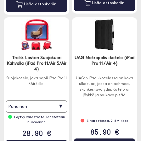
Lisää ostoskoriin
Lisää ostoskoriin
Trolsk Lasten Suojakuori
UAG Metropolis -kotelo (iPad
Kahvalla (iPad Pro 11/Air 5/Air
Pro 11 / Air 4)
4)
Suojakotelo, joka sopii iPad Pro 11
UAG: n iPad -kotelossa on kova
/ Air4: lle.
ulkokuori, jossa on pehmeä,
iskunkestävä ydin. Kotelo on
jäykkä ja mukava pitää.
▾
Punainen
Löytyy varastosta, lähetetään
Ei varastossa, 2-6 viikkoa
huomenna
85.90 €
28.90 €