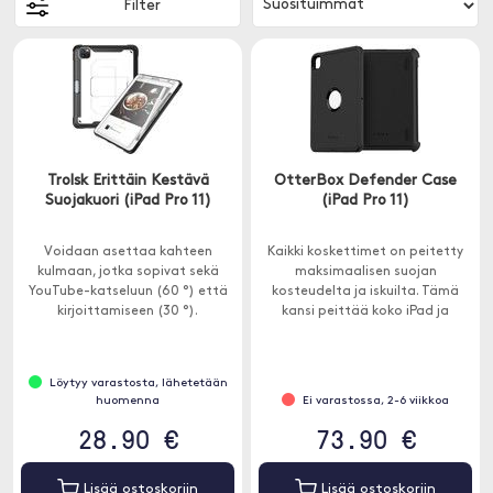
Filter
Trolsk Erittäin Kestävä
OtterBox Defender Case
Suojakuori (iPad Pro 11)
(iPad Pro 11)
Voidaan asettaa kahteen
Kaikki koskettimet on peitetty
kulmaan, jotka sopivat sekä
maksimaalisen suojan
YouTube-katseluun (60 °) että
kosteudelta ja iskuilta. Tämä
kirjoittamiseen (30 °).
kansi peittää koko iPad ja
suojaa kaikkia osia ulkoiselta
kulumiselta ja lialta.
Löytyy varastosta, lähetetään
huomenna
Ei varastossa, 2-6 viikkoa
28.90 €
73.90 €
Lisää ostoskoriin
Lisää ostoskoriin