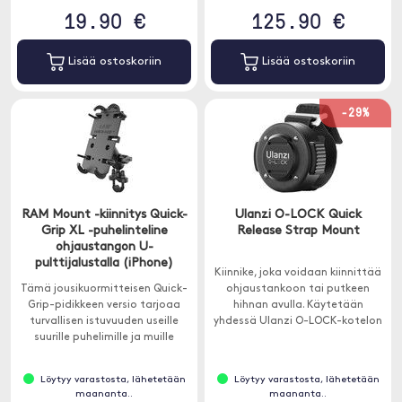
19.90 €
125.90 €
Lisää ostoskoriin
Lisää ostoskoriin
-29%
RAM Mount -kiinnitys Quick-
Ulanzi O-LOCK Quick
Grip XL -puhelinteline
Release Strap Mount
ohjaustangon U-
pulttijalustalla (iPhone)
Kiinnike, joka voidaan kiinnittää
Tämä jousikuormitteisen Quick-
ohjaustankoon tai putkeen
Grip-pidikkeen versio tarjoaa
hihnan avulla. Käytetään
turvallisen istuvuuden useille
yhdessä Ulanzi O-LOCK-kotelon
suurille puhelimille ja muille
tai puhelimen magneettitarran
laitteille.
kanssa (ei sisälly).
Löytyy varastosta, lähetetään
Löytyy varastosta, lähetetään
maananta..
maananta..