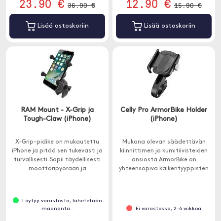
23.90 €
12.90 €
36.90 €
15.90 €
Lisää ostoskoriin
Lisää ostoskoriin
RAM Mount - X-Grip ja
Celly Pro ArmorBike Holder
Tough-Claw (iPhone)
(iPhone)
X-Grip-pidike on mukautettu
Mukana olevan säädettävän
iPhone ja pitää sen tukevasti ja
kiinnittimen ja kumitiivisteiden
turvallisesti. Sopii täydellisesti
ansiosta ArmorBike on
moottoripyörään ja
yhteensopiva kaikentyyppisten
polkupyörään.
ohjaustankojen kanssa.
Löytyy varastosta, lähetetään
maananta..
Ei varastossa, 2-6 viikkoa