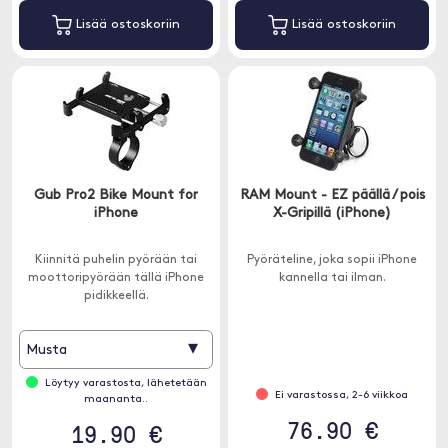
Lisää ostoskoriin
Lisää ostoskoriin
Gub Pro2 Bike Mount for
RAM Mount - EZ päällä / pois
iPhone
X-Gripillä (iPhone)
Kiinnitä puhelin pyörään tai
Pyöräteline, joka sopii iPhone
moottoripyörään tällä iPhone
kannella tai ilman.
pidikkeellä.
▾
Musta
Löytyy varastosta, lähetetään
Ei varastossa, 2-6 viikkoa
maananta..
76.90 €
19.90 €