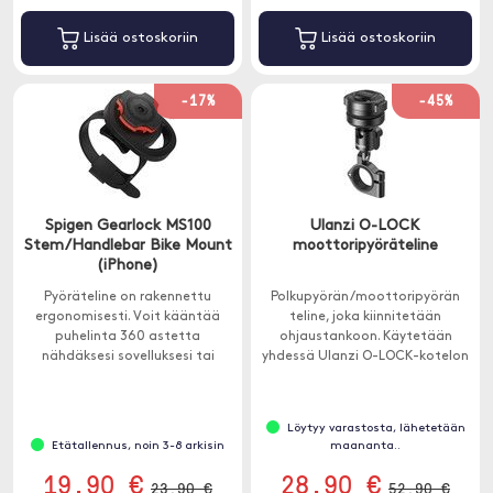
Lisää ostoskoriin
Lisää ostoskoriin
-17%
-45%
Spigen Gearlock MS100
Ulanzi O-LOCK
Stem/Handlebar Bike Mount
moottoripyöräteline
(iPhone)
Pyöräteline on rakennettu
Polkupyörän/moottoripyörän
ergonomisesti. Voit kääntää
teline, joka kiinnitetään
puhelinta 360 astetta
ohjaustankoon. Käytetään
nähdäksesi sovelluksesi tai
yhdessä Ulanzi O-LOCK-kotelon
karttasi haluamallasi tavalla.
tai puhelimen magneettitarran
kanssa (ei sisälly).
Löytyy varastosta, lähetetään
Etätallennus, noin 3-8 arkisin
maananta..
19.90 €
28.90 €
23.90 €
52.90 €