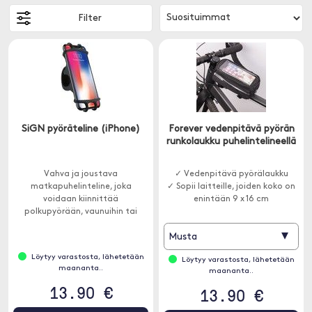
Filter
SiGN pyöräteline (iPhone)
Forever vedenpitävä pyörän
runkolaukku puhelintelineellä
Vahva ja joustava
✓ Vedenpitävä pyörälaukku
matkapuhelinteline, joka
✓ Sopii laitteille, joiden koko on
voidaan kiinnittää
enintään 9 x 16 cm
polkupyörään, vaunuihin tai
moottoripyörään.
▾
Musta
Löytyy varastosta, lähetetään
Löytyy varastosta, lähetetään
maananta..
maananta..
13.90 €
13.90 €