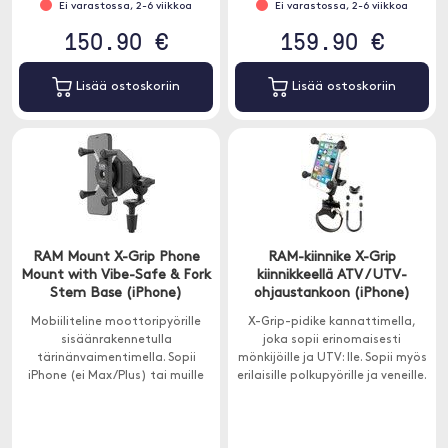
Ei varastossa, 2-6 viikkoa
Ei varastossa, 2-6 viikkoa
150.90 €
159.90 €
Lisää ostoskoriin
Lisää ostoskoriin
RAM Mount X-Grip Phone
RAM-kiinnike X-Grip
Mount with Vibe-Safe & Fork
kiinnikkeellä ATV / UTV-
Stem Base (iPhone)
ohjaustankoon (iPhone)
Mobiiliteline moottoripyörille
X-Grip-pidike kannattimella,
sisäänrakennetulla
joka sopii erinomaisesti
tärinänvaimentimella. Sopii
mönkijöille ja UTV: lle. Sopii myös
iPhone (ei Max/Plus) tai muille
erilaisille polkupyörille ja veneille.
samankokoisille älypuhelimille.