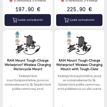
Ei varastossa, 2-6 viikkoa
Ei varastossa, 2-6 viikkoa
197.90 €
225.90 €
Lisää ostoskoriin
Lisää ostoskoriin
RAM Mount Tough-Charge
RAM Mount Tough-Charge
Waterproof Wireless Charging
Waterproof Wireless Charging
Motorcycle Mount
Mount with Tough-Claw
Vedenpitävä
Vedenpitävä pyöräteline, jossa
moottoripyöräteline, jossa on
on sisäänrakennettu Qi.
sisäänrakennettu Qi. Säädettävä
Säädettävä pidike varmistaa,
pidike varmistaa, että
että pidikkeessä voi olla useita
pidikkeessä voi olla useita
erilaisia ​​puhelimia. X-grip-pidike
erilaisia ​​puhelimia. X-grip-pidike
sopii melkein kaikkiin
sopii melkein kaikkiin
älypuhelimiin.
älypuhelimiin.