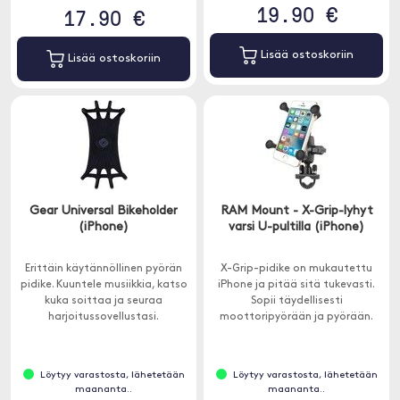
19.90 €
17.90 €
Lisää ostoskoriin
Lisää ostoskoriin
Gear Universal Bikeholder
RAM Mount - X-Grip-lyhyt
(iPhone)
varsi U-pultilla (iPhone)
Erittäin käytännöllinen pyörän
X-Grip-pidike on mukautettu
pidike. Kuuntele musiikkia, katso
iPhone ja pitää sitä tukevasti.
kuka soittaa ja seuraa
Sopii täydellisesti
harjoitussovellustasi.
moottoripyörään ja pyörään.
Löytyy varastosta, lähetetään
Löytyy varastosta, lähetetään
maananta..
maananta..