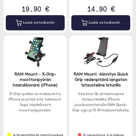
19.90 €
14.90 €
Lisää ostoskoriin
Lisää ostoskoriin
RAM Mount - X-Grip-
RAM Mount -kiinnitys Quick
moottoripyörän
Grip vedenpitävä langaton
haarukkavarsi (iPhone)
latausteline laturilla
X-Grip-pidike on mukautettu
Vesitiivis Qi-yhteensopiva
iPhone ja pitää sitä tukevasti.
lataustelakka iPhone
Sopii täydellisesti
jousikuormitetulla RAM Quick-
moottoripyörään.
Grip sign ja 10 W maksimiteholla.
4-14 päivittäistä toimitusaikaa
Ei varastossa, 2-6 viikkoa