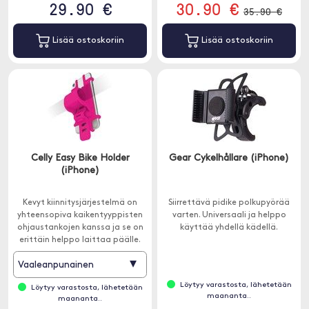
29.90 €
30.90 €
35.90 €
Lisää ostoskoriin
Lisää ostoskoriin
Celly Easy Bike Holder
Gear Cykelhållare (iPhone)
(iPhone)
Kevyt kiinnitysjärjestelmä on
Siirrettävä pidike polkupyörää
yhteensopiva kaikentyyppisten
varten. Universaali ja helppo
ohjaustankojen kanssa ja se on
käyttää yhdellä kädellä.
erittäin helppo laittaa päälle.
▾
Vaaleanpunainen
Löytyy varastosta, lähetetään
Löytyy varastosta, lähetetään
maananta..
maananta..