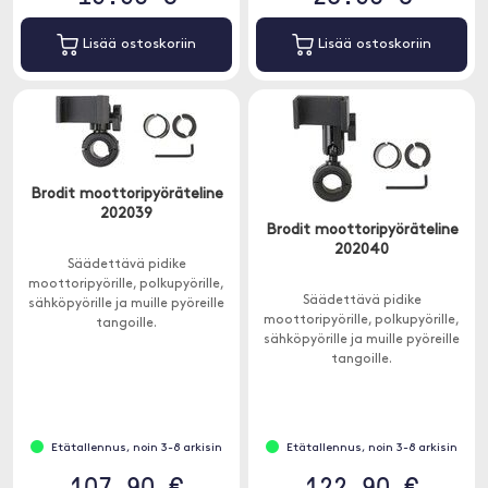
Lisää ostoskoriin
Lisää ostoskoriin
Brodit moottoripyöräteline
202039
Brodit moottoripyöräteline
202040
Säädettävä pidike
moottoripyörille, polkupyörille,
Säädettävä pidike
sähköpyörille ja muille pyöreille
moottoripyörille, polkupyörille,
tangoille.
sähköpyörille ja muille pyöreille
tangoille.
Etätallennus, noin 3-8 arkisin
Etätallennus, noin 3-8 arkisin
107.90 €
122.90 €