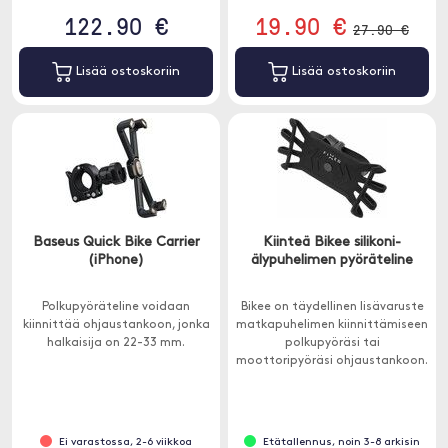
122.90 €
19.90 €
27.90 €
Lisää ostoskoriin
Lisää ostoskoriin
Baseus Quick Bike Carrier
Kiinteä Bikee silikoni-
(iPhone)
älypuhelimen pyöräteline
Polkupyöräteline voidaan
Bikee on täydellinen lisävaruste
kiinnittää ohjaustankoon, jonka
matkapuhelimen kiinnittämiseen
halkaisija on 22-33 mm.
polkupyöräsi tai
moottoripyöräsi ohjaustankoon.
Ei varastossa, 2-6 viikkoa
Etätallennus, noin 3-8 arkisin