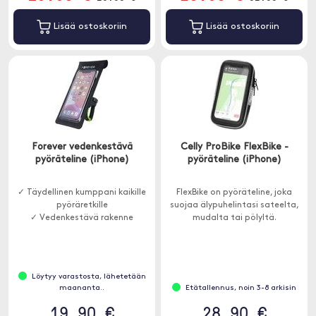
Lisää ostoskoriin
Lisää ostoskoriin
Forever vedenkestävä
Celly ProBike FlexBike -
pyöräteline (iPhone)
pyöräteline (iPhone)
✓ Täydellinen kumppani kaikille
FlexBike on pyöräteline, joka
pyöräretkille
suojaa älypuhelintasi sateelta,
✓ Vedenkestävä rakenne
mudalta tai pölyltä.
Löytyy varastosta, lähetetään
maananta..
Etätallennus, noin 3-8 arkisin
19.90 €
28.90 €