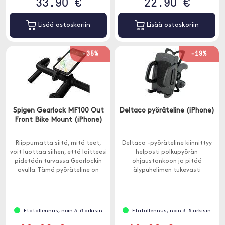
33.90 €
22.90 €
Lisää ostoskoriin
Lisää ostoskoriin
-35%
-19%
Spigen Gearlock MF100 Out
Deltaco pyöräteline (iPhone)
Front Bike Mount (iPhone)
Riippumatta siitä, mitä teet,
Deltaco -pyöräteline kiinnittyy
voit luottaa siihen, että laitteesi
helposti polkupyörän
pidetään turvassa Gearlockin
ohjaustankoon ja pitää
avulla. Tämä pyöräteline on
älypuhelimen tukevasti
tehty kestäväksi ja
paikallaan. Se on täydellinen
helppokäyttöiseksi.
navigointiin tai suorituskyvyn
mittaamiseen pyöräilyn aikana.
Etätallennus, noin 3-8 arkisin
Etätallennus, noin 3-8 arkisin