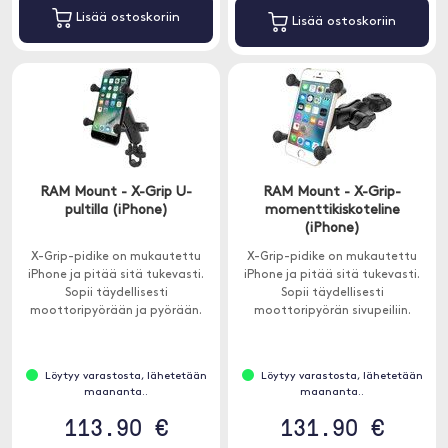
Lisää ostoskoriin
Lisää ostoskoriin
RAM Mount - X-Grip U-
RAM Mount - X-Grip-
pultilla (iPhone)
momenttikiskoteline
(iPhone)
X-Grip-pidike on mukautettu
X-Grip-pidike on mukautettu
iPhone ja pitää sitä tukevasti.
iPhone ja pitää sitä tukevasti.
Sopii täydellisesti
Sopii täydellisesti
moottoripyörään ja pyörään.
moottoripyörän sivupeiliin.
Löytyy varastosta, lähetetään
Löytyy varastosta, lähetetään
maananta..
maananta..
113.90 €
131.90 €