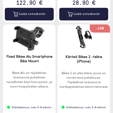
122.90 €
28.90 €
Lisää ostoskoriin
Lisää ostoskoriin
-14%
Fixed Bikee Alu Smartphone
Kiinteä Bikee 2 -teline
Bike Mount
(iPhone)
Bikee Alu on täydellinen
Bikee 2 on yleisteline, jossa on
lisävaruste puhelimen
irrotettava puhelinosa.
turvalliseen käyttöön pyörä- ja
Täydellinen lisävaruste
moottoripyöräilyn aikana.
matkapuhelimen kiinnittämiseen
polkupyöräsi tai
moottoripyöräsi ohjaustankoon.
Etätallennus, noin 3-8 arkisin
Etätallennus, noin 3-8 arkisin