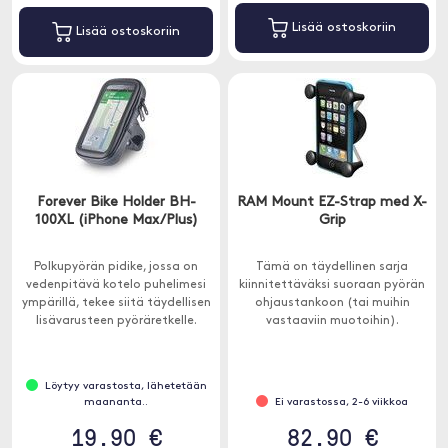
Lisää ostoskoriin
Lisää ostoskoriin
Forever Bike Holder BH-
RAM Mount EZ-Strap med X-
100XL (iPhone Max/Plus)
Grip
Polkupyörän pidike, jossa on
Tämä on täydellinen sarja
vedenpitävä kotelo puhelimesi
kiinnitettäväksi suoraan pyörän
ympärillä, tekee siitä täydellisen
ohjaustankoon (tai muihin
lisävarusteen pyöräretkelle.
vastaaviin muotoihin).
Löytyy varastosta, lähetetään
maananta..
Ei varastossa, 2-6 viikkoa
19.90 €
82.90 €