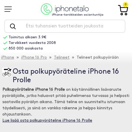
0
iPhone-tarvikkeiden asiantuntija
Toimitus alkaen 3.9€
Tarvikkeet vuodesta 2008
850 000 asiakasta
iPhone
»
iPhone 16 Pro
»
Telineet
» Telineet polkupyörään
Osta polkupyöräteline iPhone 16
Prolle
Polkupyöräteline iPhone 16 Prolle
on käytännöllinen lisävaruste
pyöräilijöille, jotka haluavat pitää puhelimensa turvassa ja helposti
saatavilla pyöräilyn aikana. Tämä teline on suunniteltu istumaan
täydellisesti, ja siinä on vankka rakenne ja helppo kiinnitys
ohjaustankoon.
Lue lisää osta polkupyöräteline iPhone 16 Prolle