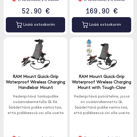
Ei varastossa, 2-6 viikkoa
Ei varastossa, 2-6 viikkoa
52.90 €
169.90 €
Lisää ostoskoriin
Lisää ostoskoriin
RAM Mount Quick-Grip
RAM Mount Quick-Grip
Waterproof Wireless Charging
Waterproof Wireless Charging
Handlebar Mount
Mount with Tough-Claw
Vedenpitävä tankopidike
Vedenpitävä pyöräteline, jossa
sisäänrakennetulla Qi: llä.
on sisäänrakennettu Qi.
Säädettävä pidike varmistaa,
Säädettävä pidike varmistaa,
että pidikkeessä voi olla useita
että pidikkeessä voi olla useita
erilaisia ​​puhelimia. Pidike sopii
erilaisia ​​puhelimia. Pidike sopii
melkein kaikkiin älypuhelimiin.
melkein kaikkiin älypuhelimiin.