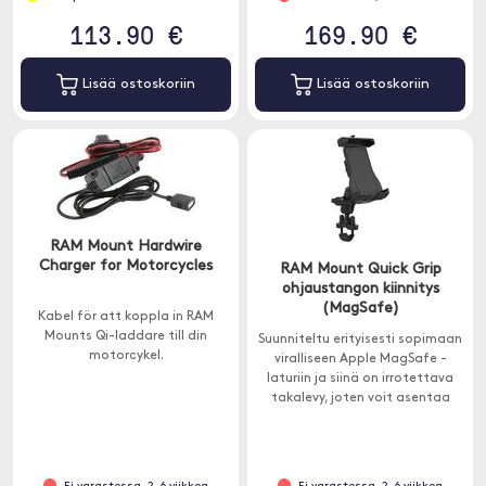
113.90 €
169.90 €
Lisää ostoskoriin
Lisää ostoskoriin
RAM Mount Hardwire
Charger for Motorcycles
RAM Mount Quick Grip
ohjaustangon kiinnitys
(MagSafe)
Kabel för att koppla in RAM
Mounts Qi-laddare till din
Suunniteltu erityisesti sopimaan
motorcykel.
viralliseen Apple MagSafe -
laturiin ja siinä on irrotettava
takalevy, joten voit asentaa
MagSafe-laturisi suoraan
pidikkeeseen.