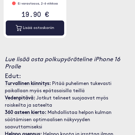
Ei varastossa, 2-6 viikkoa
19.90 €
Lisää ostoskoriin
Lue lisää osta polkupyöräteline iPhone 16
Prolle
Edut:
Turvallinen kiinnitys:
Pitää puhelimen tukevasti
paikallaan myös epätasaisilla teillä
Vedenpitävä:
Jotkut telineet suojaavat myös
roiskeilta ja sateelta
360 asteen kierto:
Mahdollistaa helpon kulman
säätämisen optimaalisen näkyvyyden
saavuttamiseksi
Helppo asennus:
Helppo koota ja irrottaa ilman