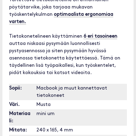
Taitettava tietokoneteline on erinomainen
pöytätarvike, joka tarjoaa mukavan
työskentelykulman
optimaalista ergonomiaa
varten.
Tietokonetelineen käyttäminen
6 eri tasoineen
auttaa niskaasi pysymään luonnollisesti
pystyasennossa ja siten pysymään hyvässä
asennossa tietokonetta käytettäessä. Tämä on
täydellinen lisä työpaikallesi, kun työskentelet,
pidät kokouksia tai katsot videoita.
Sopii:
Macbook ja muut kannettavat
tietokoneet
Väri.
Musta
Materiaa
mini um
li:
Mitata:
240 x 165, 4 mm