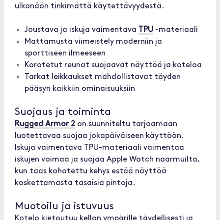
ulkonäön tinkimättä käytettävyydestä.
Joustava ja iskuja vaimentava
TPU
-materiaali
Mattamusta viimeistely moderniin ja
sporttiseen ilmeeseen
Korotetut reunat suojaavat näyttöä ja koteloa
Tarkat leikkaukset mahdollistavat täyden
pääsyn kaikkiin ominaisuuksiin
Suojaus ja toiminta
Rugged Armor 2
on suunniteltu tarjoamaan
luotettavaa suojaa jokapäiväiseen käyttöön.
Iskuja vaimentava TPU-materiaali vaimentaa
iskujen voimaa ja suojaa Apple Watch naarmuilta,
kun taas kohotettu kehys estää näyttöä
koskettamasta tasaisia pintoja.
Muotoilu ja istuvuus
Kotelo kietoutuu kellon ympärille täydellisesti ja