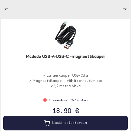
⇦
⇨
Mcdodo USB-A-USB-C -magneettikaapeli
✓ Latauskaapeli USB-C:llä
✓ Magneettikaapeli - vältä sotkeutumista
✓ 1,2 metriä pitkä
Ei varastossa, 2-6 viikkoa
18.90 €
Lisää ostoskoriin