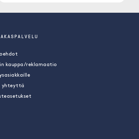
IAKASPALVELU
oehdot
in kauppa/reklamaatio
ysasiakkaille
 yhteyttä
steasetukset