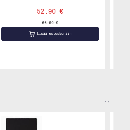
52.90 €
66.90 €
Lisää ostoskoriin
⇨