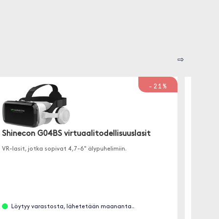
⇨
-21%
Shinecon G04BS virtuaalitodellisuuslasit
Shine
VR-lasit, jotka sopivat 4,7-6" älypuhelimiin.
Langato
pelatess
Löytyy varastosta, lähetetään maananta..
Löyt