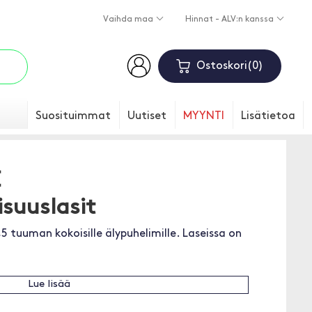
Vaihda maa
Hinnat - ALV:n kanssa
Ostoskori
0
Suosituimmat
Uutiset
MYYNTI
Lisätietoa
E
isuuslasit
,5 tuuman kokoisille älypuhelimille. Laseissa on
Lue lisää