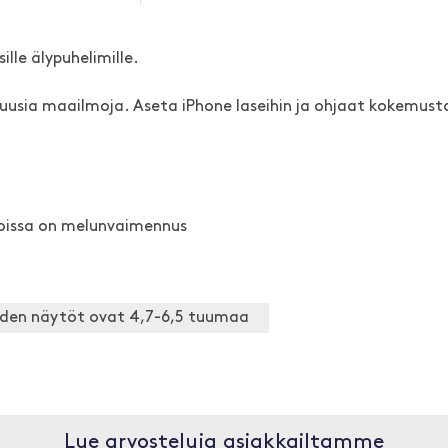
lle älypuhelimille.
 uusia maailmoja. Aseta iPhone laseihin ja ohjaat kokemust
joissa on melunvaimennus
oiden näytöt ovat 4,7-6,5 tuumaa
Lue arvosteluja asiakkailtamme