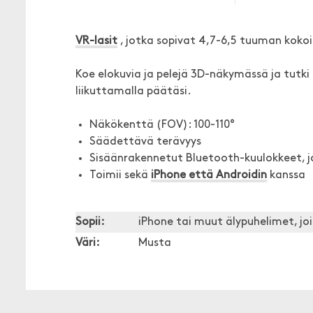
VR-lasit
, jotka sopivat 4,7-6,5 tuuman kokoisi
Koe elokuvia ja pelejä 3D-näkymässä ja tutki
liikuttamalla päätäsi.
Näkökenttä (FOV): 100-110°
Säädettävä terävyys
Sisäänrakennetut Bluetooth-kuulokkeet, 
Toimii sekä
iPhone että Androidin
kanssa
Sopii:
iPhone tai muut älypuhelimet, j
Väri:
Musta