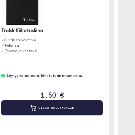
Trolsk Kiillotusliina
Moobi
✓Puhdista näyttösi
Lataa U
✓ Pehmeä
latauska
✓ Tukeva ja kestävä
Löytyy varastosta, lähetetään maananta..
Löyt
1 m
1.50 €
Lisää ostoskoriin