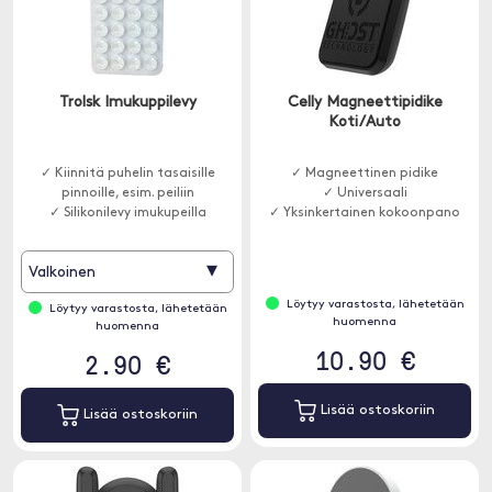
Trolsk Imukuppilevy
Celly Magneettipidike
Koti/Auto
✓ Kiinnitä puhelin tasaisille
✓ Magneettinen pidike
pinnoille, esim. peiliin
✓ Universaali
✓ Silikonilevy imukupeilla
✓ Yksinkertainen kokoonpano
▾
Valkoinen
Löytyy varastosta, lähetetään
Löytyy varastosta, lähetetään
huomenna
huomenna
10.90 €
2.90 €
Lisää ostoskoriin
Lisää ostoskoriin