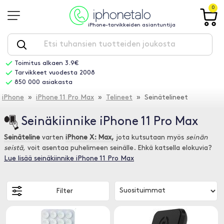
0
iPhone-tarvikkeiden asiantuntija
Toimitus alkaen 3.9€
Tarvikkeet vuodesta 2008
850 000 asiakasta
iPhone
»
iPhone 11 Pro Max
»
Telineet
» Seinätelineet
Seinäkiinnike iPhone 11 Pro Max
Seinäteline
varten
iPhone X: Max,
jota kutsutaan myös
seinän
seistä,
voit asentaa puhelimeen seinälle. Ehkä katsella elokuvia?
Lue lisää seinäkiinnike iPhone 11 Pro Max
Filter