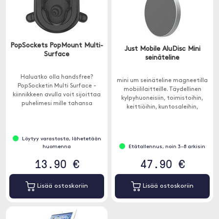
PopSockets PopMount Multi-
Just Mobile AluDisc Mini
Surface
seinäteline
Haluatko olla handsfree?
mini um seinäteline magneetilla
PopSocketin Multi Surface -
mobiililaitteille. Täydellinen
kiinnikkeen avulla voit sijoittaa
kylpyhuoneisiin, toimistoihin,
puhelimesi mille tahansa
keittiöihin, kuntosaleihin,
pystysuoralle pinnalle.
autotalliin ja makuuhuoneisiin.
Löytyy varastosta, lähetetään
huomenna
Etätallennus, noin 3-8 arkisin
13.90 €
47.90 €
Lisää ostoskoriin
Lisää ostoskoriin