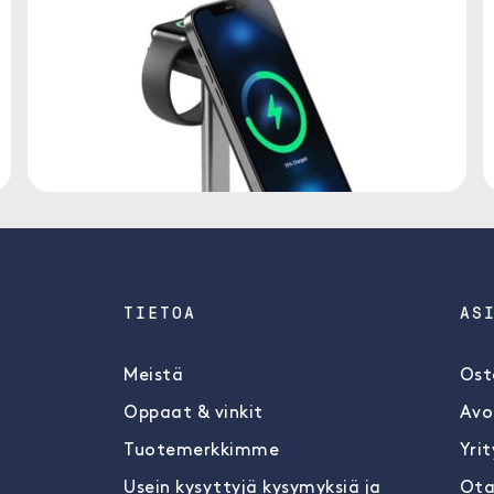
TIETOA
AS
Meistä
Ost
Oppaat & vinkit
Avo
Tuotemerkkimme
Yrit
Usein kysyttyjä kysymyksiä ja
Ota