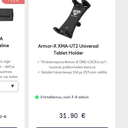
-11%
SA
eline
Armor-X XMA-UT2 Universal
Tablet Holder
on sign
✓ Yhteensopiva Armor-X ONE-LOCKin ja 1-
- dell ja
tuuman pallonivelen kanssa
 tuumaa.
✓ Säädettävä leveys 124 ja 253 mm välillä
e tai mihin
cks.
▾
Etätallennus, noin 3-8 arkisin
31.90 €
0 €