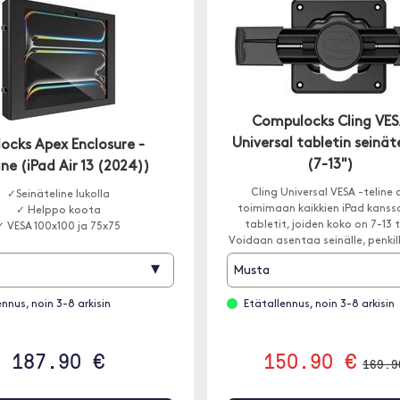
Compulocks Cling VE
Universal tabletin seinät
cks Apex Enclosure -
(7-13")
ine (iPad Air 13 (2024))
Cling Universal VESA -teline 
✓Seinäteline lukolla
toimimaan kaikkien iPad kanssa 
✓ Helppo koota
tabletit, joiden koko on 7-13
✓ VESA 100x100 ja 75x75
Voidaan asentaa seinälle, penkill
tahansa muuhun Compulo
▾
Musta
ennus, noin 3-8 arkisin
Etätallennus, noin 3-8 arkisin
187.90 €
150.90 €
169.9