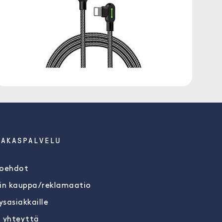
IAKASPALVELU
oehdot
in kauppa/reklamaatio
ysasiakkaille
 yhteyttä