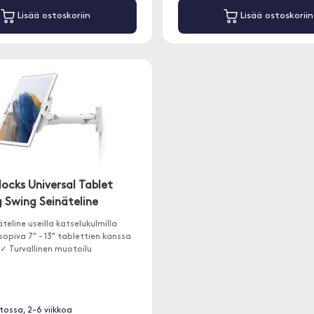
Lisää ostoskoriin
Lisää ostoskoriin
ocks Universal Tablet
g Swing Seinäteline
teline useilla katselukulmilla
opiva 7" - 13" tablettien kanssa
✓ Turvallinen muotoilu
stossa, 2-6 viikkoa