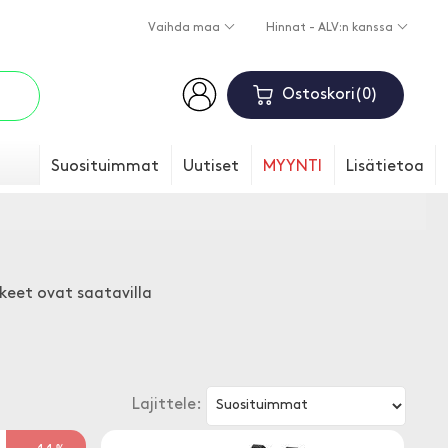
Vaihda maa
Hinnat - ALV:n kanssa
Ostoskori
0
Suosituimmat
Uutiset
MYYNTI
Lisätietoa
kkeet ovat saatavilla
Lajittele: