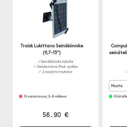
Trolsk Lukittava Seinäkiinnike
Compulo
(9,7-13")
seinätel
✓Seinäkiinnike lukolla
✓ Säädettävä iPad -pidike
✓ 2 avainta mukana
Musta
Ei varastossa, 2-6 viikkoa
Etätall
56.90 €