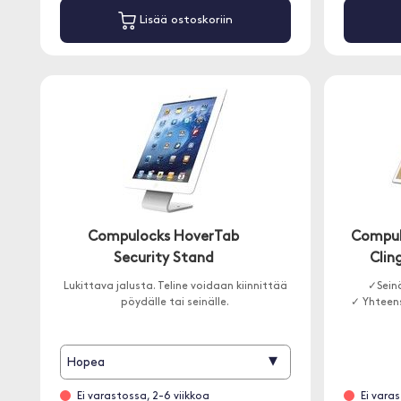
Lisää ostoskoriin
Compulocks HoverTab
Compul
Security Stand
Clin
Lukittava jalusta. Teline voidaan kiinnittää
✓Seinä
pöydälle tai seinälle.
✓ Yhteens
▾
Hopea
Ei varastossa, 2-6 viikkoa
Ei vara