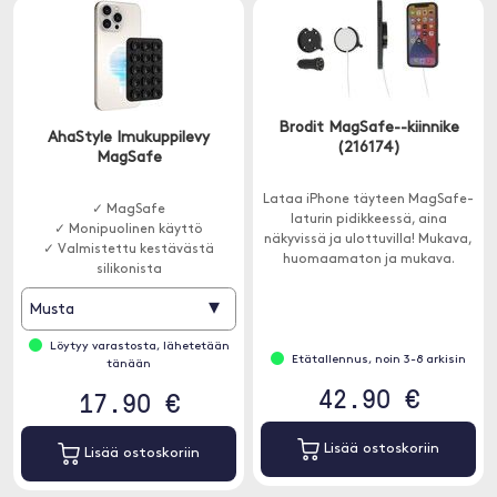
Brodit MagSafe--kiinnike
AhaStyle Imukuppilevy
(216174)
MagSafe
Lataa iPhone täyteen MagSafe-
✓ MagSafe
laturin pidikkeessä, aina
✓ Monipuolinen käyttö
näkyvissä ja ulottuvilla! Mukava,
✓ Valmistettu kestävästä
huomaamaton ja mukava.
silikonista
▾
Musta
Löytyy varastosta, lähetetään
Etätallennus, noin 3-8 arkisin
tänään
42.90 €
17.90 €
Lisää ostoskoriin
Lisää ostoskoriin