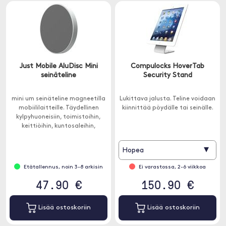
Just Mobile AluDisc Mini
Compulocks HoverTab
seinäteline
Security Stand
mini um seinäteline magneetilla
Lukittava jalusta. Teline voidaan
mobiililaitteille. Täydellinen
kiinnittää pöydälle tai seinälle.
kylpyhuoneisiin, toimistoihin,
keittiöihin, kuntosaleihin,
autotalliin ja makuuhuoneisiin.
▾
Hopea
Etätallennus, noin 3-8 arkisin
Ei varastossa, 2-6 viikkoa
47.90 €
150.90 €
Lisää ostoskoriin
Lisää ostoskoriin