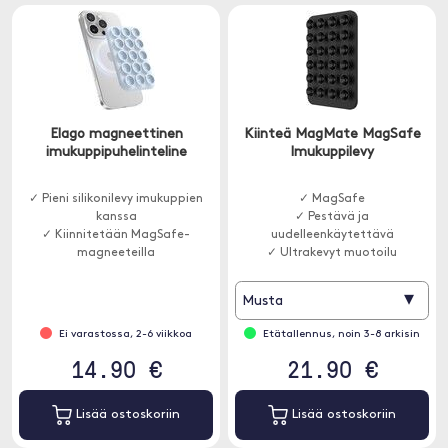
Elago magneettinen
Kiinteä MagMate MagSafe
imukuppipuhelinteline
Imukuppilevy
✓ Pieni silikonilevy imukuppien
✓ MagSafe
kanssa
✓ Pestävä ja
✓ Kiinnitetään MagSafe-
uudelleenkäytettävä
magneeteilla
✓ Ultrakevyt muotoilu
▾
Musta
Ei varastossa, 2-6 viikkoa
Etätallennus, noin 3-8 arkisin
14.90 €
21.90 €
Lisää ostoskoriin
Lisää ostoskoriin