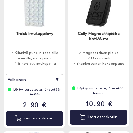
Trolsk Imukuppilevy
Celly Magneettipidike
Koti/Auto
✓ Kiinnitä puhelin tasaisille
✓ Magneettinen pidike
pinnoille, esim. peiliin
✓ Universaali
✓ Silikonilevy imukupeilla
✓ Yksinkertainen kokoonpano
▾
Valkoinen
Löytyy varastosta, lähetetään
Löytyy varastosta, lähetetään
tänään
tänään
10.90 €
2.90 €
Lisää ostoskoriin
Lisää ostoskoriin