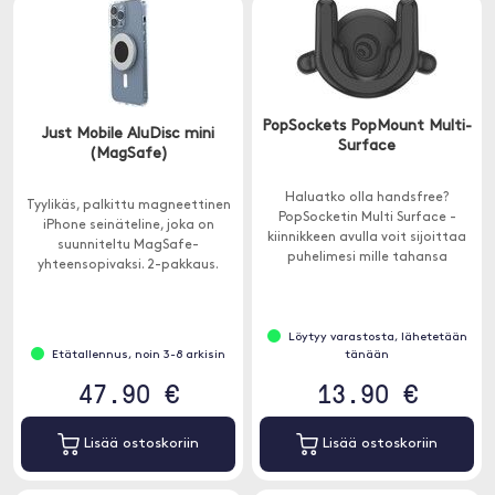
PopSockets PopMount Multi-
Just Mobile AluDisc mini
Surface
(MagSafe)
Haluatko olla handsfree?
Tyylikäs, palkittu magneettinen
PopSocketin Multi Surface -
iPhone seinäteline, joka on
kiinnikkeen avulla voit sijoittaa
suunniteltu MagSafe-
puhelimesi mille tahansa
yhteensopivaksi. 2-pakkaus.
pystysuoralle pinnalle.
Löytyy varastosta, lähetetään
Etätallennus, noin 3-8 arkisin
tänään
47.90 €
13.90 €
Lisää ostoskoriin
Lisää ostoskoriin