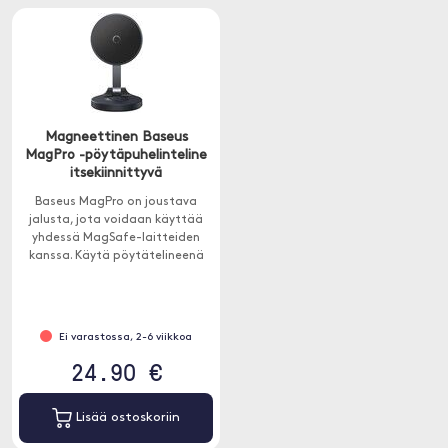
Magneettinen Baseus
MagPro -pöytäpuhelinteline
itsekiinnittyvä
Baseus MagPro on joustava
jalusta, jota voidaan käyttää
yhdessä MagSafe-laitteiden
kanssa. Käytä pöytätelineenä
tai seinätelineenä.
Ei varastossa, 2-6 viikkoa
24.90 €
Lisää ostoskoriin