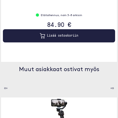
Etätallennus, noin 3-8 arkisin
84.90 €
Lisää ostoskoriin
Muut asiakkaat ostivat myös
⇦
⇨