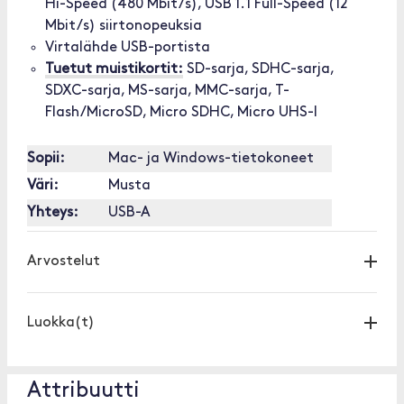
Hi-Speed (480 Mbit/s), USB 1.1 Full-Speed (12
Mbit/s) siirtonopeuksia
Virtalähde USB-portista
Tuetut muistikortit:
SD-sarja, SDHC-sarja,
SDXC-sarja, MS-sarja, MMC-sarja, T-
Flash/MicroSD, Micro SDHC, Micro UHS-I
Sopii:
Mac- ja Windows-tietokoneet
Väri:
Musta
Yhteys:
USB-A
Arvostelut
Luokka(t)
Attribuutti