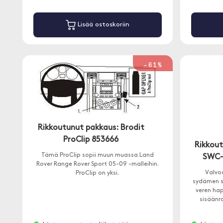
Lisää ostoskoriin
-61%
Rikkoutunut pakkaus: Brodit
ProClip 853666
Rikkout
Tämä ProClip sopii muun muassa Land
SWC-1
Rover Range Rover Sport 05-09 -malleihin.
Valvoo
ProClip on yksi.
sydämen sy
veren hap
sisäänr
vastaano