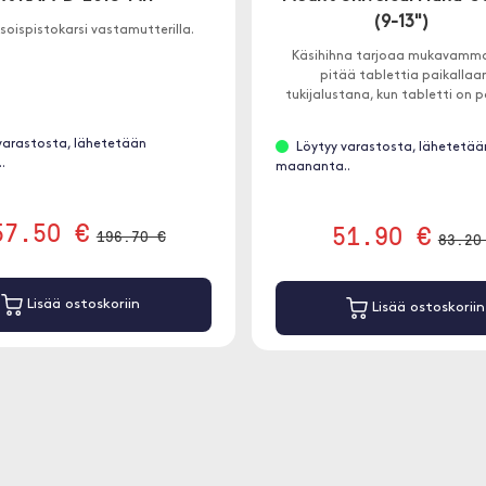
(9-13")
oispistokarsi vastamutterilla.
Käsihihna tarjoaa mukavamm
pitää tablettia paikallaan
tukijalustana, kun tabletti on p
varastosta, lähetetään
Löytyy varastosta, lähetetää
.
maananta..
57.50 €
51.90 €
196.70 €
83.20
Lisää ostoskoriin
Lisää ostoskoriin