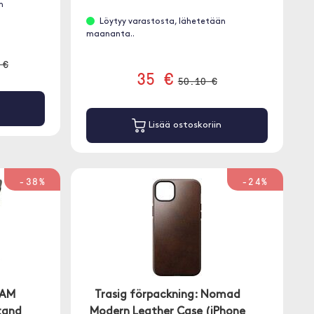
n
Löytyy varastosta, lähetetään
maananta..
 €
35 €
50.10 €
Lisää ostoskoriin
-38%
-24%
RAM
Trasig förpackning: Nomad
tand
Modern Leather Case (iPhone