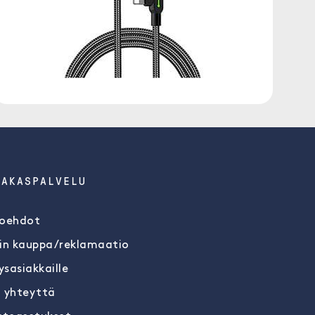
IAKASPALVELU
oehdot
in kauppa/reklamaatio
ysasiakkaille
 yhteyttä