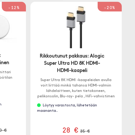
-12%
-20%
:
Rikkoutunut pakkaus: Alogic
inen
Super Ultra HD 8K HDMI-
HDMI-kaapeli
mittari
pötilan
Super Ultra 8K HDMI -kaapeleiden avulla
voit liittää minkä tahansa HDMI-valmiin
lähdelaitteen, kuten tietokoneen,
pelikonsolin, Blu-ray- pela , HiFi-vahvistimen
jne. yhteensopivaan näyttöön, kuten
n
Löytyy varastosta, lähetetään
televisioon, näyttöön tai projektoriin.
maananta..
28 €
0 €
35 €