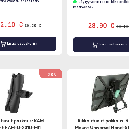
varastosta, lähetetään
Löytyy varastosta, lähetetää
pienellä painolla.
.
maananta..
52.10 €
28.90 €
65.20 €
60.10
Lisää ostoskoriin
Lisää ostoskoriin
-20%
utunut pakkaus: RAM
Rikkoutunut pakkaus: 
t RAM-D-201U-MI1
Mount Universal Hand-S