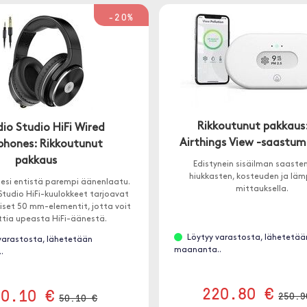
-20%
Rikkoutunut pakkaus
o Studio HiFi Wired
Airthings View -saastum
hones: Rikkoutunut
pakkaus
Edistynein sisäilman saaste
hiukkasten, kosteuden ja läm
lesi entistä parempi äänenlaatu.
mittauksella.
tudio HiFi-kuulokkeet tarjoavat
liset 50 mm-elementit, jotta voit
tia upeasta HiFi-äänestä.
Löytyy varastosta, lähetetää
varastosta, lähetetään
maananta..
.
220.80 €
40.10 €
250.9
50.10 €