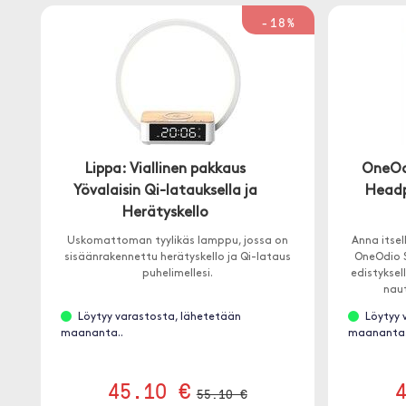
-18%
Lippa: Viallinen pakkaus
OneOdi
Yövalaisin Qi-latauksella ja
Headp
Herätyskello
Uskomattoman tyylikäs lamppu, jossa on
Anna itsel
sisäänrakennettu herätyskello ja Qi-lataus
OneOdio S
puhelimellesi.
edistyksel
naut
Löytyy varastosta, lähetetään
Löytyy 
maananta..
maananta.
45.10 €
55.10 €