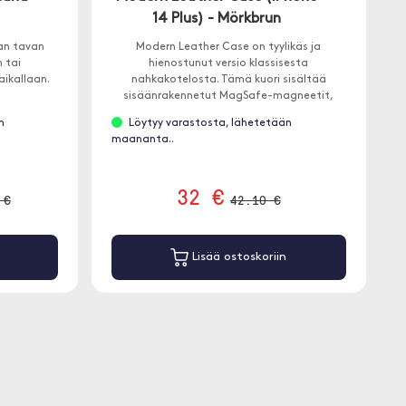
14 Plus) - Mörkbrun
an tavan
Modern Leather Case on tyylikäs ja
 tai
hienostunut versio klassisesta
aikallaan.
nahkakotelosta. Tämä kuori sisältää
sisäänrakennetut MagSafe-magneetit,
jotta se on yhteensopiva MagSafe-laturien
n
Löytyy varastosta, lähetetään
ja muiden lisävarusteiden kanssa.
maananta..
32 €
 €
42.10 €
Lisää ostoskoriin