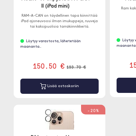
II (iPad mini)
Ram kaks
RAM-A-CAN on täydellinen tapa kiinnittää
iPad ajoneuvoosi ilman imukuppeja, ruuveja
tai kaksipuolisia tarrakiinnikkeitä.
Löytyy 
Löytyy varastosta, lähetetään
maananta.
maananta..
1
150.50 €
193.70 €
Lisää ostoskoriin
-20%