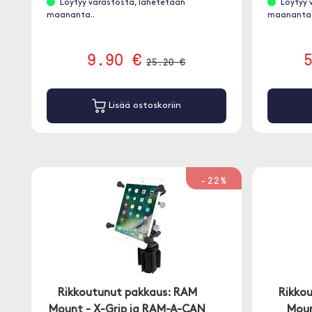
Löytyy varastosta, lähetetään
Löytyy 
maananta..
maananta.
9.90 €
25.20 €
Lisää ostoskoriin
-22%
Rikkoutunut pakkaus: RAM
Rikko
Mount - X-Grip ja RAM-A-CAN
Moun