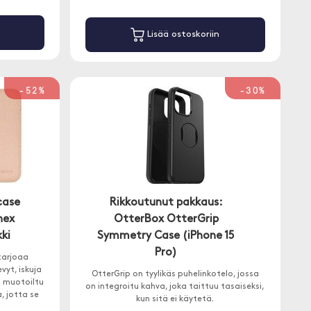
Lisää ostoskoriin
-52%
-30%
case
Rikkoutunut pakkaus:
nex
OtterBox OtterGrip
kki
Symmetry Case (iPhone 15
Pro)
tarjoaa
vyt, iskuja
OtterGrip on tyylikäs puhelinkotelo, jossa
n muotoiltu
on integroitu kahva, joka taittuu tasaiseksi,
, jotta se
kun sitä ei käytetä.
skusuojan