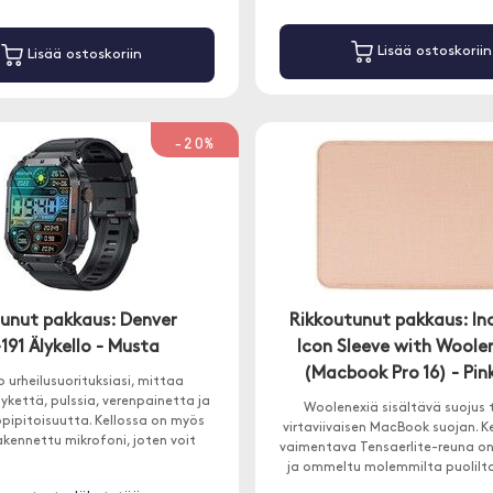
Lisää ostoskoriin
Lisää ostoskoriin
-20%
unut pakkaus: Denver
Rikkoutunut pakkaus: In
91 Älykello - Musta
Icon Sleeve with Woole
(Macbook Pro 16) - Pin
 urheilusuorituksiasi, mittaa
kettä, pulssia, verenpainetta ja
Woolenexiä sisältävä suojus 
pipitoisuutta. Kellossa on myös
virtaviivaisen MacBook suojan. Ke
akennettu mikrofoni, joten voit
vaimentava Tensaerlite-reuna o
ttaa puheluja suoraan kellosta.
ja ommeltu molemmilta puolilta
tarjoaa parhaan mahdollisen i