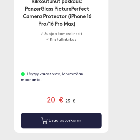
Rikkoutunut pakkaus:
PanzerGlass PicturePerfect
Camera Protector (iPhone 16
Pro/16 Pro Max)
✓ Suojaa kameralinssit
✓ Kristallinkirkas
Löytyy varastosta, lähetetään
maananta..
20 €
25 €
Lisää ostoskoriin