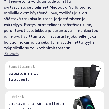
Yhteenvetona voidaan todeta, että
pystysuuntaiset telineet MacBook Pro 16 tuuman
malleille ovat käytännöllinen, tyylikäs ja tilaa
säästävä ratkaisu laitteesi järjestämiseen ja
esittelyyn. Pystysuorat telineet säästävät tilaa,
parantavat estetiikkaa ja parantavat ilmankiertoa,
ja ne ovat välttämätön lisävaruste jokaiselle, joka
haluaa maksimoida sekä toimivuuden että tyylin
työpaikallaan tai kotitoimistossaan.
Takaisin
Suosituimmat
Suosituimmat
tuotteet!
Uutiset
Jatkuvasti uusia tuotteita