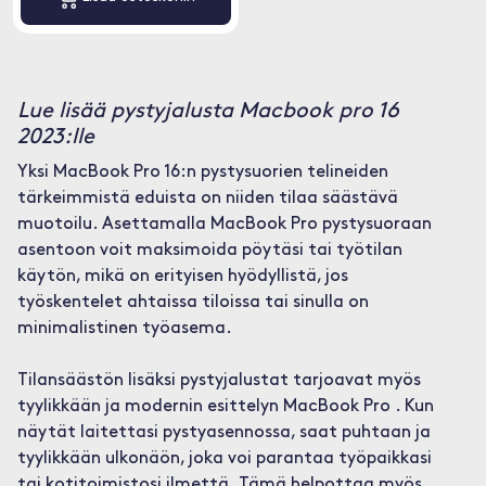
Lue lisää pystyjalusta Macbook pro 16
2023:lle
Yksi MacBook Pro 16:n pystysuorien telineiden
tärkeimmistä eduista on niiden tilaa säästävä
muotoilu. Asettamalla MacBook Pro pystysuoraan
asentoon voit maksimoida pöytäsi tai työtilan
käytön, mikä on erityisen hyödyllistä, jos
työskentelet ahtaissa tiloissa tai sinulla on
minimalistinen työasema.
Tilansäästön lisäksi pystyjalustat tarjoavat myös
tyylikkään ja modernin esittelyn MacBook Pro . Kun
näytät laitettasi pystyasennossa, saat puhtaan ja
tyylikkään ulkonäön, joka voi parantaa työpaikkasi
tai kotitoimistosi ilmettä. Tämä helpottaa myös