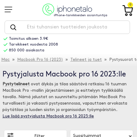
0
iPhone-tarvikkeiden asiantuntija
Toimitus alkaen 3.9€
Tarvikkeet vuodesta 2008
850 000 asiakasta
Mac
»
Macbook Pro 16 (2023)
»
Telineet ja tuet
» Pystysuorat te
Pystyjalusta Macbook pro 16 2023:lle
Pystytelineet
ovat älykäs ja tilaa säästävä ratkaisu 16 tuuman
MacBook Pro -mallin järjestämiseen ja esittelyyn tyylikkäällä
tavalla. Nämä jalustat on suunniteltu pitämään MacBook Pro
turvallisesti ja vakaasti pystyasennossa, vapauttaen arvokasta
pöytätilaa ja luoden siistin ja organisoidun työympäristön.
Lue lisää pystyjalusta Macbook pro 16 2023:lle
Filter