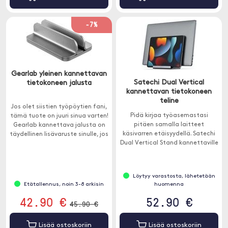
-7%
Gearlab yleinen kannettavan
Satechi Dual Vertical
tietokoneen jalusta
kannettavan tietokoneen
teline
Jos olet siistien työpöytien fani,
Pidä kirjaa työasemastasi
tämä tuote on juuri sinua varten!
pitäen samalla laitteet
Gearlab kannettava jalusta on
käsivarren etäisyydellä. Satechi
täydellinen lisävaruste sinulle, jos
Dual Vertical Stand kannettaville
sinulla on kannettava tietokone.
tietokoneille ja tableteille on 2-
in-1- sign , johon mahtuu
Macbook ja iPad samaan aikaan.
Löytyy varastosta, lähetetään
Etätallennus, noin 3-8 arkisin
huomenna
42.90 €
52.90 €
45.90 €
Lisää ostoskoriin
Lisää ostoskoriin