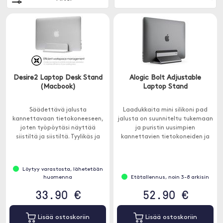
Desire2 Laptop Desk Stand
Alogic Bolt Adjustable
(Macbook)
Laptop Stand
Säädettävä jalusta
Laadukkaita mini silikoni pad
kannettavaan tietokoneeseen,
jalusta on suunniteltu tukemaan
joten työpöytäsi näyttää
ja puristin uusimpien
siistiltä ja siistiltä. Tyylikäs ja
kannettavien tietokoneiden ja
hyödyllinen.
MacBookit.
Löytyy varastosta, lähetetään
huomenna
Etätallennus, noin 3-8 arkisin
33.90 €
52.90 €
Lisää ostoskoriin
Lisää ostoskoriin