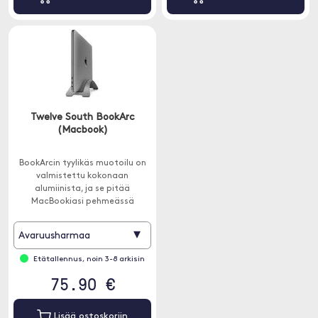
Twelve South BookArc
(Macbook)
BookArcin tyylikäs muotoilu on
valmistettu kokonaan
alumiinista, ja se pitää
MacBookiasi pehmeässä
silikonipohjassa, joka on tehty
sopimaan kannettavaan
▾
Avaruusharmaa
tietokoneeseen.
Etätallennus, noin 3-8 arkisin
75.90 €
Lisää ostoskoriin