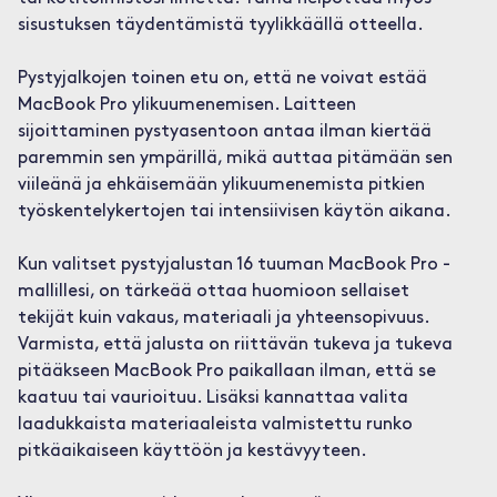
sisustuksen täydentämistä tyylikkäällä otteella.
Pystyjalkojen toinen etu on, että ne voivat estää
MacBook Pro ylikuumenemisen. Laitteen
sijoittaminen pystyasentoon antaa ilman kiertää
paremmin sen ympärillä, mikä auttaa pitämään sen
viileänä ja ehkäisemään ylikuumenemista pitkien
työskentelykertojen tai intensiivisen käytön aikana.
Kun valitset pystyjalustan 16 tuuman MacBook Pro -
mallillesi, on tärkeää ottaa huomioon sellaiset
tekijät kuin vakaus, materiaali ja yhteensopivuus.
Varmista, että jalusta on riittävän tukeva ja tukeva
pitääkseen MacBook Pro paikallaan ilman, että se
kaatuu tai vaurioituu. Lisäksi kannattaa valita
laadukkaista materiaaleista valmistettu runko
pitkäaikaiseen käyttöön ja kestävyyteen.