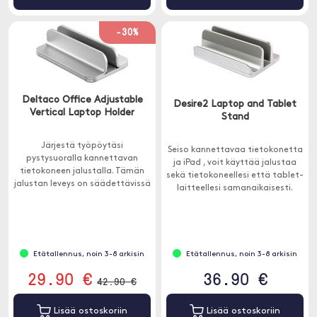
-30%
Deltaco Office Adjustable
Desire2 Laptop and Tablet
Vertical Laptop Holder
Stand
Järjestä työpöytäsi
Seiso kannettavaa tietokonetta
pystysuoralla kannettavan
ja iPad , voit käyttää jalustaa
tietokoneen jalustalla. Tämän
sekä tietokoneellesi että tablet-
jalustan leveys on säädettävissä
laitteellesi samanaikaisesti.
8-46 mm ja se mukautuu
helposti useiden kannettavien
tietokoneiden paksuuteen.
Etätallennus, noin 3-8 arkisin
Etätallennus, noin 3-8 arkisin
29.90 €
36.90 €
42.90 €
Lisää ostoskoriin
Lisää ostoskoriin