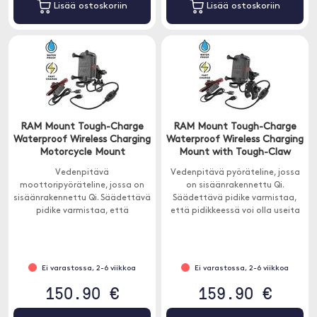
Lisää ostoskoriin
Lisää ostoskoriin
RAM Mount Tough-Charge
RAM Mount Tough-Charge
Waterproof Wireless Charging
Waterproof Wireless Charging
Motorcycle Mount
Mount with Tough-Claw
Vedenpitävä
Vedenpitävä pyöräteline, jossa
moottoripyöräteline, jossa on
on sisäänrakennettu Qi.
sisäänrakennettu Qi. Säädettävä
Säädettävä pidike varmistaa,
pidike varmistaa, että
että pidikkeessä voi olla useita
pidikkeessä voi olla useita
erilaisia ​​puhelimia. X-grip-pidike
erilaisia ​​puhelimia. X-grip-pidike
sopii melkein kaikkiin
sopii melkein kaikkiin
älypuhelimiin.
älypuhelimiin.
Ei varastossa, 2-6 viikkoa
Ei varastossa, 2-6 viikkoa
150.90 €
159.90 €