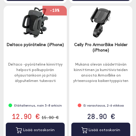
-19%
Deltaco pyöräteline (iPhone)
Celly Pro ArmorBike Holder
(iPhone)
Deltaco -pyöräteline kiinnittyy
Mukana olevan säädettävän
helposti polkupyörän
kiinnittimen ja kumitiivisteiden
ohjaustankoon ja pitää
ansiosta ArmorBike on
älypuhelimen tukevasti
yhteensopiva kaikentyyppisten
paikallaan. Se on täydellinen
ohjaustankojen kanssa.
navigointiin tai suorituskyvyn
mittaamiseen pyöräilyn aikana.
Etätallennus, noin 3-8 arkisin
Ei varastossa, 2-6 viikkoa
12.90 €
28.90 €
15.90 €
Lisää ostoskoriin
Lisää ostoskoriin