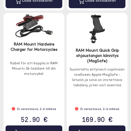
Lisää ostoskoriin
Lisää ostoskoriin
RAM Mount Hardwire
Charger for Motorcycles
RAM Mount Quick Grip
ohjaustangon kiinnitys
(MagSafe)
Kabel för att koppla in RAM
Mounts Qi-laddare till din
Suunniteltu erityisesti sopimaan
motorcykel.
viralliseen Apple MagSafe -
laturiin ja siinä on irrotettava
takalevy, joten voit asentaa
MagSafe-laturisi suoraan
pidikkeeseen.
Ei varastossa, 2-6 viikkoa
Ei varastossa, 2-6 viikkoa
52.90 €
169.90 €