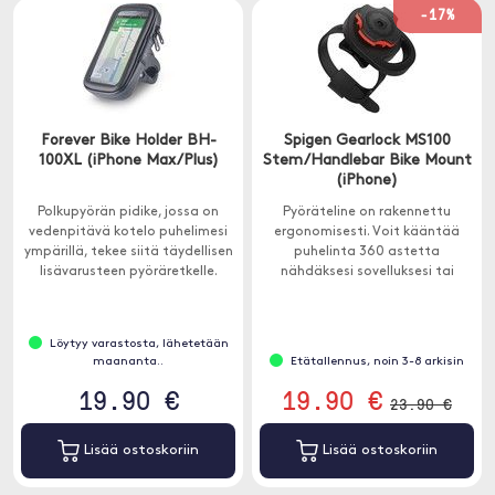
-17%
Forever Bike Holder BH-
Spigen Gearlock MS100
100XL (iPhone Max/Plus)
Stem/Handlebar Bike Mount
(iPhone)
Polkupyörän pidike, jossa on
Pyöräteline on rakennettu
vedenpitävä kotelo puhelimesi
ergonomisesti. Voit kääntää
ympärillä, tekee siitä täydellisen
puhelinta 360 astetta
lisävarusteen pyöräretkelle.
nähdäksesi sovelluksesi tai
karttasi haluamallasi tavalla.
Löytyy varastosta, lähetetään
maananta..
Etätallennus, noin 3-8 arkisin
19.90 €
19.90 €
23.90 €
Lisää ostoskoriin
Lisää ostoskoriin