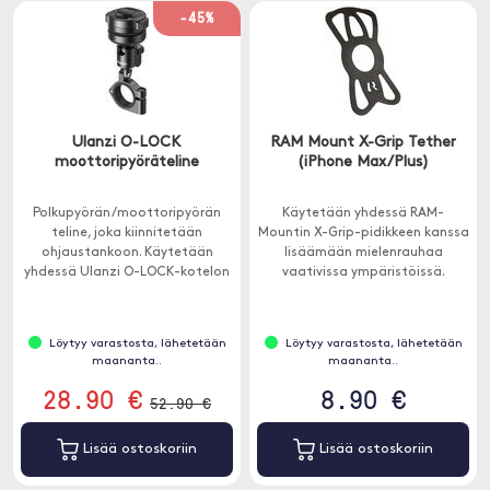
-45%
Ulanzi O-LOCK
RAM Mount X-Grip Tether
moottoripyöräteline
(iPhone Max/Plus)
Polkupyörän/moottoripyörän
Käytetään yhdessä RAM-
teline, joka kiinnitetään
Mountin X-Grip-pidikkeen kanssa
ohjaustankoon. Käytetään
lisäämään mielenrauhaa
yhdessä Ulanzi O-LOCK-kotelon
vaativissa ympäristöissä.
tai puhelimen magneettitarran
kanssa (ei sisälly).
Löytyy varastosta, lähetetään
Löytyy varastosta, lähetetään
maananta..
maananta..
28.90 €
8.90 €
52.90 €
Lisää ostoskoriin
Lisää ostoskoriin