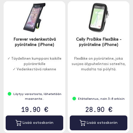
Forever vedenkestävä
Celly ProBike FlexBike -
pyöräteline (iPhone)
pyöräteline (iPhone)
✓ Täydellinen kumppani kaikille
FlexBike on pyöräteline, joka
pyöräretkille
suojaa älypuhelintasi sateelta,
✓ Vedenkestävä rakenne
mudalta tai pölyltä.
Löytyy varastosta, lähetetään
maananta..
Etätallennus, noin 3-8 arkisin
19.90 €
28.90 €
Lisää ostoskoriin
Lisää ostoskoriin