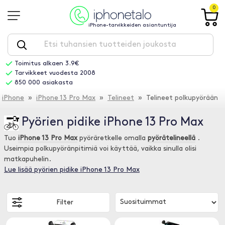
0
iPhone-tarvikkeiden asiantuntija
Toimitus alkaen 3.9€
Tarvikkeet vuodesta 2008
850 000 asiakasta
iPhone
»
iPhone 13 Pro Max
»
Telineet
» Telineet polkupyörään
Pyörien pidike iPhone 13 Pro Max
Tuo
iPhone 13 Pro Max
pyöräretkelle omalla
pyörätelineellä
.
Useimpia polkupyöränpitimiä voi käyttää, vaikka sinulla olisi
matkapuhelin.
Lue lisää pyörien pidike iPhone 13 Pro Max
Filter