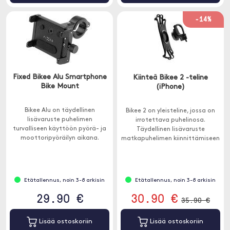
-14%
Fixed Bikee Alu Smartphone
Kiinteä Bikee 2 -teline
Bike Mount
(iPhone)
Bikee Alu on täydellinen
Bikee 2 on yleisteline, jossa on
lisävaruste puhelimen
irrotettava puhelinosa.
turvalliseen käyttöön pyörä- ja
Täydellinen lisävaruste
moottoripyöräilyn aikana.
matkapuhelimen kiinnittämiseen
polkupyöräsi tai
moottoripyöräsi ohjaustankoon.
Etätallennus, noin 3-8 arkisin
Etätallennus, noin 3-8 arkisin
29.90 €
30.90 €
35.90 €
Lisää ostoskoriin
Lisää ostoskoriin