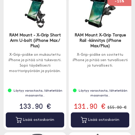
-15%
RAM Mount - X-Grip Short
RAM Mount X-Grip Torque
Arm U-bolt (iPhone Max /
Rail -kiinnitys (iPhone
Plus)
Max/Plus)
X-Grip-pidike on mukautettu
X-Grip-pidike on sovitettu
iPhone ja pitää sitä tukevasti.
iPhone ja pitää sen turvallisesti
Sopii täydellisesti
ja turvallisesti.
moottoripyörään ja pyörään.
Löytyy varastosta, lähetetään
Löytyy varastosta, lähetetään
maananta..
maananta..
133.90 €
131.90 €
155.90 €
Lisää ostoskoriin
Lisää ostoskoriin