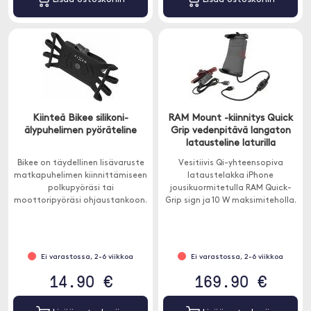
Kiinteä Bikee silikoni-
RAM Mount -kiinnitys Quick
älypuhelimen pyöräteline
Grip vedenpitävä langaton
latausteline laturilla
Bikee on täydellinen lisävaruste
Vesitiivis Qi-yhteensopiva
matkapuhelimen kiinnittämiseen
lataustelakka iPhone
polkupyöräsi tai
jousikuormitetulla RAM Quick-
moottoripyöräsi ohjaustankoon.
Grip sign ja 10 W maksimiteholla.
Ei varastossa, 2-6 viikkoa
Ei varastossa, 2-6 viikkoa
14.90 €
169.90 €