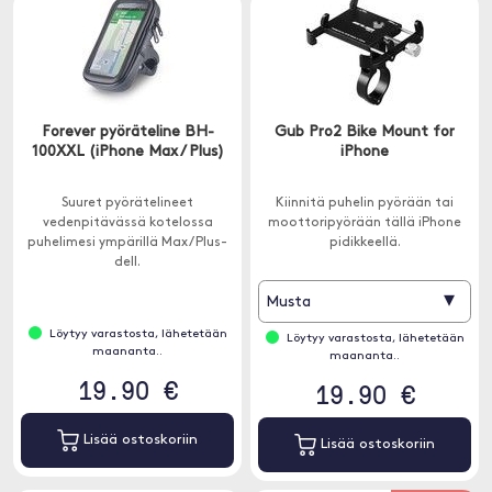
Forever pyöräteline BH-
Gub Pro2 Bike Mount for
100XXL (iPhone Max / Plus)
iPhone
Suuret pyörätelineet
Kiinnitä puhelin pyörään tai
vedenpitävässä kotelossa
moottoripyörään tällä iPhone
puhelimesi ympärillä Max / Plus-
pidikkeellä.
dell.
▾
Musta
Löytyy varastosta, lähetetään
Löytyy varastosta, lähetetään
maananta..
maananta..
19.90 €
19.90 €
Lisää ostoskoriin
Lisää ostoskoriin