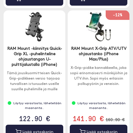
-12%
RAM Mount -kiinnitys Quick-
RAM Mount X-Grip ATV/UTV
Grip XL -puhelinteline
ohjaustanko (iPhone
ohjaustangon U-
Max/Plus)
pulttijalustalla (iPhone)
X-Grip-pidike kannakkeella, joka
Tämä jousikuormitteisen Quick-
sopii erinomaisesti mönkijöihin ja
Grip-pidikkeen versio tarjoaa
UTV:ihin. Sopii myös erilaisiin
turvallisen istuvuuden useille
polkupyöriin ja veneisiin.
suurille puhelimille ja muille
laitteille.
Löytyy varastosta, lähetetään
Löytyy varastosta, lähetetään
maananta..
maananta..
122.90 €
141.90 €
160.90 €
Lisää ostoskoriin
Lisää ostoskoriin