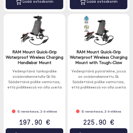
Lisää ostoskoriin
Lisää ostoskoriin
RAM Mount Quick-Grip
RAM Mount Quick-Grip
Waterproof Wireless Charging
Waterproof Wireless Charging
Handlebar Mount
Mount with Tough-Claw
Vedenpitävä tankopidike
Vedenpitävä pyöräteline, jossa
sisäänrakennetulla Qi: llä.
on sisäänrakennettu Qi.
Säädettävä pidike varmistaa,
Säädettävä pidike varmistaa,
että pidikkeessä voi olla useita
että pidikkeessä voi olla useita
erilaisia ​​puhelimia. Pidike sopii
erilaisia ​​puhelimia. Pidike sopii
melkein kaikkiin älypuhelimiin.
melkein kaikkiin älypuhelimiin.
Ei varastossa, 2-6 viikkoa
Ei varastossa, 2-6 viikkoa
197.90 €
225.90 €