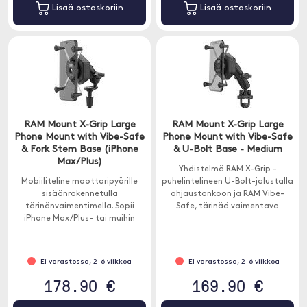
Lisää ostoskoriin
Lisää ostoskoriin
RAM Mount X-Grip Large
RAM Mount X-Grip Large
Phone Mount with Vibe-Safe
Phone Mount with Vibe-Safe
& Fork Stem Base (iPhone
& U-Bolt Base - Medium
Max/Plus)
Yhdistelmä RAM X-Grip -
Mobiiliteline moottoripyörille
puhelintelineen U-Bolt-jalustalla
sisäänrakennetulla
ohjaustankoon ja RAM Vibe-
tärinänvaimentimella. Sopii
Safe, tärinää vaimentava
iPhone Max/Plus- tai muihin
lisävaruste, joka on suunniteltu
samankokoisiin älypuhelimiin.
suojaamaan elektronisia
laitteita.
Ei varastossa, 2-6 viikkoa
Ei varastossa, 2-6 viikkoa
178.90 €
169.90 €