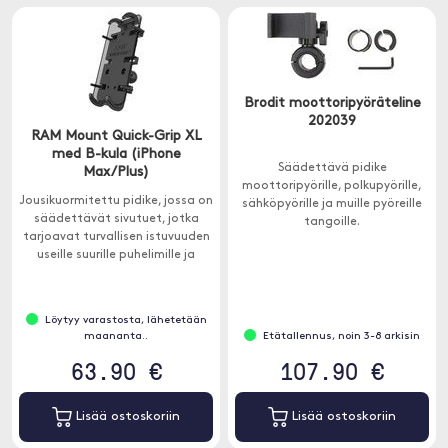
Brodit moottoripyöräteline
202039
RAM Mount Quick-Grip XL
med B-kula (iPhone
Säädettävä pidike
Max/Plus)
moottoripyörille, polkupyörille,
Jousikuormitettu pidike, jossa on
sähköpyörille ja muille pyöreille
säädettävät sivutuet, jotka
tangoille.
tarjoavat turvallisen istuvuuden
useille suurille puhelimille ja
muille laitteille.
Löytyy varastosta, lähetetään
maananta..
Etätallennus, noin 3-8 arkisin
63.90 €
107.90 €
Lisää ostoskoriin
Lisää ostoskoriin