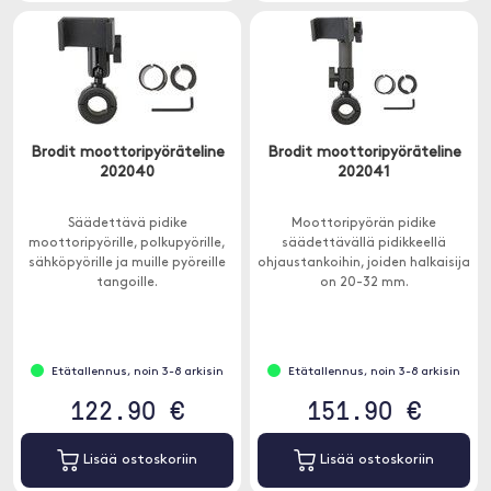
Brodit moottoripyöräteline
Brodit moottoripyöräteline
202040
202041
Säädettävä pidike
Moottoripyörän pidike
moottoripyörille, polkupyörille,
säädettävällä pidikkeellä
sähköpyörille ja muille pyöreille
ohjaustankoihin, joiden halkaisija
tangoille.
on 20-32 mm.
Etätallennus, noin 3-8 arkisin
Etätallennus, noin 3-8 arkisin
122.90 €
151.90 €
Lisää ostoskoriin
Lisää ostoskoriin