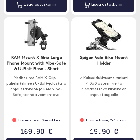
Lisää ostoskoriin
Lisää ostoskoriin
RAM Mount X-Grip Large
Spigen Velo Bike Mount
Phone Mount with Vibe-Safe
Holder
& U-Bolt Base - Short
Yhdistelmä RAM X-Grip -
✓ Kaksoislukitusmekanismi
puhelintelineen U-Bolt-jalustalla
✓ 360 asteen kierto
ohjaustankoon ja RAM Vibe-
✓ Säädettävä kiinnike eri
Safe, tärinää vaimentava
ohjaustangoille
lisävaruste, joka on suunniteltu
suojaamaan elektronisia
laitteita.
Ei varastossa, 2-6 viikkoa
Ei varastossa, 2-6 viikkoa
169.90 €
19.90 €