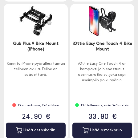
Gub Plus 9 Bike Mount
iOttie Easy One Touch 4 Bike
(iPhone)
Mount
Kiinnitä iPhone pyörällesi tämän
iOttie Easy One Touch 4 on
telineen avulla. Teline on
kompakti ja hienostunut
säädettävä.
asennusratkaisu, joka sopii
useimpiin polkupyöriin.
Ei varastossa, 2-6 viikkoa
Etätallennus, noin 3-8 arkisin
24.90 €
33.90 €
Lisää ostoskoriin
Lisää ostoskoriin