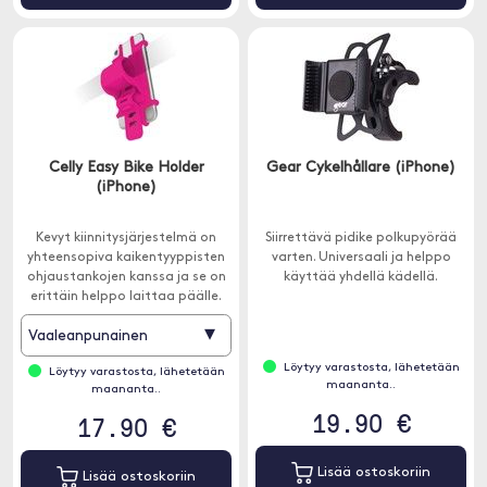
Celly Easy Bike Holder
Gear Cykelhållare (iPhone)
(iPhone)
Kevyt kiinnitysjärjestelmä on
Siirrettävä pidike polkupyörää
yhteensopiva kaikentyyppisten
varten. Universaali ja helppo
ohjaustankojen kanssa ja se on
käyttää yhdellä kädellä.
erittäin helppo laittaa päälle.
▾
Vaaleanpunainen
Löytyy varastosta, lähetetään
Löytyy varastosta, lähetetään
maananta..
maananta..
19.90 €
17.90 €
Lisää ostoskoriin
Lisää ostoskoriin