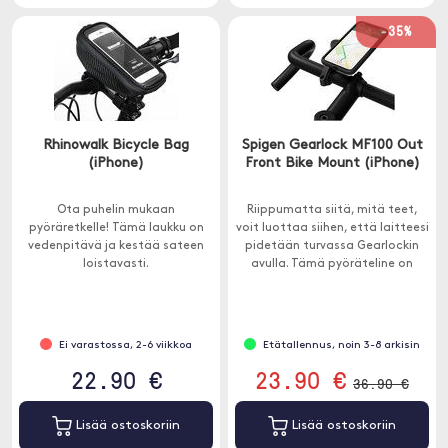
-35%
Rhinowalk Bicycle Bag
Spigen Gearlock MF100 Out
(iPhone)
Front Bike Mount (iPhone)
Ota puhelin mukaan
Riippumatta siitä, mitä teet,
pyöräretkelle! Tämä laukku on
voit luottaa siihen, että laitteesi
vedenpitävä ja kestää sateen
pidetään turvassa Gearlockin
loistavasti.
avulla. Tämä pyöräteline on
tehty kestäväksi ja
helppokäyttöiseksi.
Ei varastossa, 2-6 viikkoa
Etätallennus, noin 3-8 arkisin
22.90 €
23.90 €
36.90 €
Lisää ostoskoriin
Lisää ostoskoriin