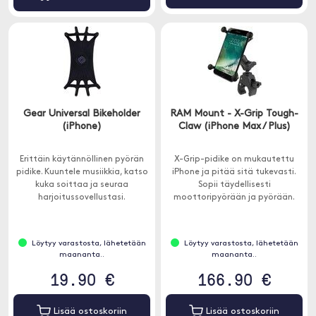
Gear Universal Bikeholder
RAM Mount - X-Grip Tough-
(iPhone)
Claw (iPhone Max / Plus)
Erittäin käytännöllinen pyörän
X-Grip-pidike on mukautettu
pidike. Kuuntele musiikkia, katso
iPhone ja pitää sitä tukevasti.
kuka soittaa ja seuraa
Sopii täydellisesti
harjoitussovellustasi.
moottoripyörään ja pyörään.
Löytyy varastosta, lähetetään
Löytyy varastosta, lähetetään
maananta..
maananta..
19.90 €
166.90 €
Lisää ostoskoriin
Lisää ostoskoriin