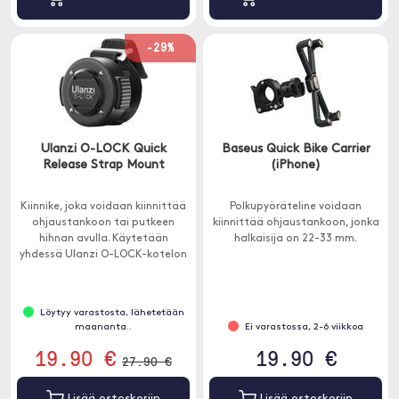
-29%
Ulanzi O-LOCK Quick
Baseus Quick Bike Carrier
Release Strap Mount
(iPhone)
Kiinnike, joka voidaan kiinnittää
Polkupyöräteline voidaan
ohjaustankoon tai putkeen
kiinnittää ohjaustankoon, jonka
hihnan avulla. Käytetään
halkaisija on 22-33 mm.
yhdessä Ulanzi O-LOCK-kotelon
tai puhelimen magneettitarran
kanssa (ei sisälly).
Löytyy varastosta, lähetetään
maananta..
Ei varastossa, 2-6 viikkoa
19.90 €
19.90 €
27.90 €
Lisää ostoskoriin
Lisää ostoskoriin