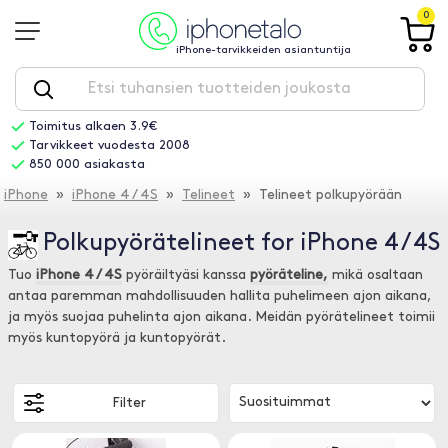
0
iPhone-tarvikkeiden asiantuntija
Toimitus alkaen 3.9€
Tarvikkeet vuodesta 2008
850 000 asiakasta
iPhone
»
iPhone 4 / 4S
»
Telineet
» Telineet polkupyörään
Polkupyörätelineet for iPhone 4 / 4S
Tuo
iPhone 4 / 4S
pyöräiltyäsi kanssa
pyöräteline,
mikä osaltaan
antaa paremman mahdollisuuden hallita puhelimeen ajon aikana,
ja myös suojaa puhelinta ajon aikana. Meidän pyörätelineet toimii
myös kuntopyörä ja kuntopyörät.
Filter