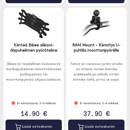
Kiinteä Bikee silikoni-
RAM Mount - Kiinnitys U-
älypuhelimen pyöräteline
pultilla moottoripyörälle
Bikee on täydellinen lisävaruste
Tämä on varaosa, joten sinulla
matkapuhelimen kiinnittämiseen
on oltava toinen kiinnike
polkupyöräsi tai
pidikkeellä ja vaihda sitten
moottoripyöräsi ohjaustankoon.
kiinnike tällä, jotta se sopii.
Ei varastossa, 2-6 viikkoa
Ei varastossa, 2-6 viikkoa
14.90 €
37.90 €
Lisää ostoskoriin
Lisää ostoskoriin