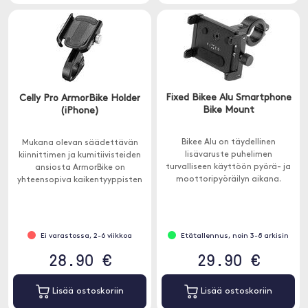
Fixed Bikee Alu Smartphone
Celly Pro ArmorBike Holder
Bike Mount
(iPhone)
Bikee Alu on täydellinen
Mukana olevan säädettävän
lisävaruste puhelimen
kiinnittimen ja kumitiivisteiden
turvalliseen käyttöön pyörä- ja
ansiosta ArmorBike on
moottoripyöräilyn aikana.
yhteensopiva kaikentyyppisten
ohjaustankojen kanssa.
Ei varastossa, 2-6 viikkoa
Etätallennus, noin 3-8 arkisin
28.90 €
29.90 €
Lisää ostoskoriin
Lisää ostoskoriin