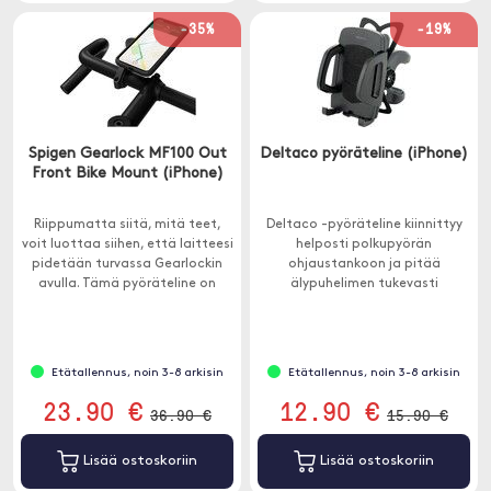
-35%
-19%
Spigen Gearlock MF100 Out
Deltaco pyöräteline (iPhone)
Front Bike Mount (iPhone)
Riippumatta siitä, mitä teet,
Deltaco -pyöräteline kiinnittyy
voit luottaa siihen, että laitteesi
helposti polkupyörän
pidetään turvassa Gearlockin
ohjaustankoon ja pitää
avulla. Tämä pyöräteline on
älypuhelimen tukevasti
tehty kestäväksi ja
paikallaan. Se on täydellinen
helppokäyttöiseksi.
navigointiin tai suorituskyvyn
mittaamiseen pyöräilyn aikana.
Etätallennus, noin 3-8 arkisin
Etätallennus, noin 3-8 arkisin
23.90 €
12.90 €
36.90 €
15.90 €
Lisää ostoskoriin
Lisää ostoskoriin