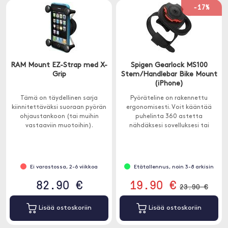
-17%
RAM Mount EZ-Strap med X-
Spigen Gearlock MS100
Grip
Stem/Handlebar Bike Mount
(iPhone)
Tämä on täydellinen sarja
Pyöräteline on rakennettu
kiinnitettäväksi suoraan pyörän
ergonomisesti. Voit kääntää
ohjaustankoon (tai muihin
puhelinta 360 astetta
vastaaviin muotoihin).
nähdäksesi sovelluksesi tai
karttasi haluamallasi tavalla.
Ei varastossa, 2-6 viikkoa
Etätallennus, noin 3-8 arkisin
82.90 €
19.90 €
23.90 €
Lisää ostoskoriin
Lisää ostoskoriin