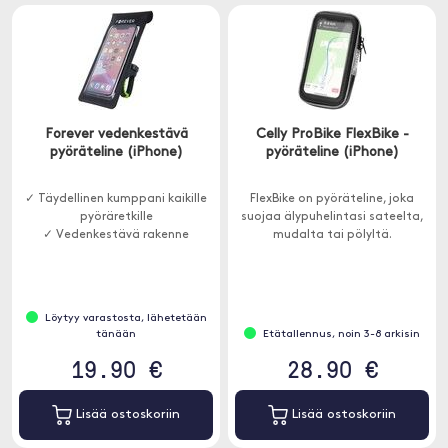
Forever vedenkestävä
Celly ProBike FlexBike -
pyöräteline (iPhone)
pyöräteline (iPhone)
✓ Täydellinen kumppani kaikille
FlexBike on pyöräteline, joka
pyöräretkille
suojaa älypuhelintasi sateelta,
✓ Vedenkestävä rakenne
mudalta tai pölyltä.
Löytyy varastosta, lähetetään
tänään
Etätallennus, noin 3-8 arkisin
19.90 €
28.90 €
Lisää ostoskoriin
Lisää ostoskoriin