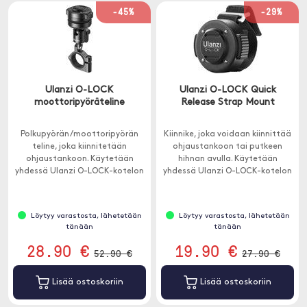
-45%
-29%
Ulanzi O-LOCK
Ulanzi O-LOCK Quick
moottoripyöräteline
Release Strap Mount
Polkupyörän/moottoripyörän
Kiinnike, joka voidaan kiinnittää
teline, joka kiinnitetään
ohjaustankoon tai putkeen
ohjaustankoon. Käytetään
hihnan avulla. Käytetään
yhdessä Ulanzi O-LOCK-kotelon
yhdessä Ulanzi O-LOCK-kotelon
tai puhelimen magneettitarran
tai puhelimen magneettitarran
kanssa (ei sisälly).
kanssa (ei sisälly).
Löytyy varastosta, lähetetään
Löytyy varastosta, lähetetään
tänään
tänään
28.90 €
19.90 €
52.90 €
27.90 €
Lisää ostoskoriin
Lisää ostoskoriin