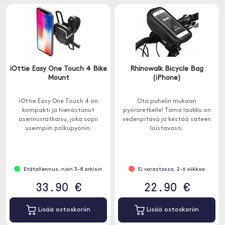
iOttie Easy One Touch 4 Bike
Rhinowalk Bicycle Bag
Mount
(iPhone)
iOttie Easy One Touch 4 on
Ota puhelin mukaan
kompakti ja hienostunut
pyöräretkelle! Tämä laukku on
asennusratkaisu, joka sopii
vedenpitävä ja kestää sateen
useimpiin polkupyöriin.
loistavasti.
Etätallennus, noin 3-8 arkisin
Ei varastossa, 2-6 viikkoa
33.90 €
22.90 €
Lisää ostoskoriin
Lisää ostoskoriin