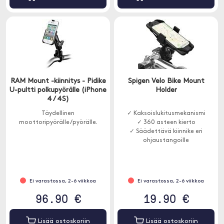
RAM Mount -kiinnitys - Pidike
Spigen Velo Bike Mount
U-pultti polkupyörälle (iPhone
Holder
4 / 4S)
Täydellinen
✓ Kaksoislukitusmekanismi
moottoripyörälle/pyörälle.
✓ 360 asteen kierto
✓ Säädettävä kiinnike eri
ohjaustangoille
Ei varastossa, 2-6 viikkoa
Ei varastossa, 2-6 viikkoa
96.90 €
19.90 €
Lisää ostoskoriin
Lisää ostoskoriin