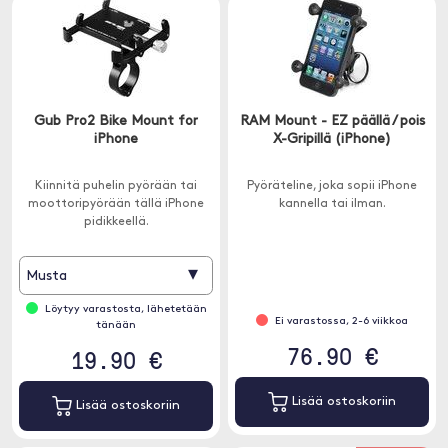
Gub Pro2 Bike Mount for
RAM Mount - EZ päällä / pois
iPhone
X-Gripillä (iPhone)
Kiinnitä puhelin pyörään tai
Pyöräteline, joka sopii iPhone
moottoripyörään tällä iPhone
kannella tai ilman.
pidikkeellä.
▾
Musta
Löytyy varastosta, lähetetään
Ei varastossa, 2-6 viikkoa
tänään
76.90 €
19.90 €
Lisää ostoskoriin
Lisää ostoskoriin