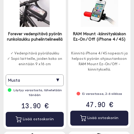
Forever vedenpitävä pyörän
RAM Mount -kiinnityskiskon
runkolaukku puhelintelineellä
Ez-On / Off (iPhone 4 / 4S)
✓ Vedenpitävä pyörälaukku
Kiinnitä iPhone 4 / 4S nopeasti ja
✓ Sopii laitteille, joiden koko on
helposti pyörän ohjaustankoon
enintään 9 x 16 cm
RAM Mount Ez-On / Off -
kiinnityksellä.
▾
Musta
Löytyy varastosta, lähetetään
Ei varastossa, 2-6 viikkoa
tänään
47.90 €
13.90 €
Lisää ostoskoriin
Lisää ostoskoriin