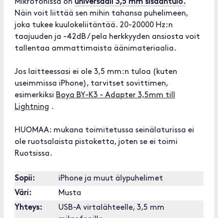
Mikrofonissa on
universaali 3,5 mm sisääntulo.
Näin voit liittää sen mihin tahansa puhelimeen,
joka tukee kuulokeliitäntää. 20-20000 Hz:n
taajuuden ja -42dB / pela herkkyyden ansiosta voit
tallentaa ammattimaista äänimateriaalia.
Jos laitteessasi ei ole 3,5 mm:n tuloa (kuten
useimmissa iPhone), tarvitset sovittimen,
esimerkiksi
Boya BY-K3 - Adapter 3,5mm till
Lightning
.
HUOMAA: mukana toimitetussa seinälaturissa ei
ole ruotsalaista pistoketta, joten se ei toimi
Ruotsissa.
Sopii:
iPhone ja muut älypuhelimet
Väri:
Musta
Yhteys:
USB-A virtalähteelle, 3,5 mm