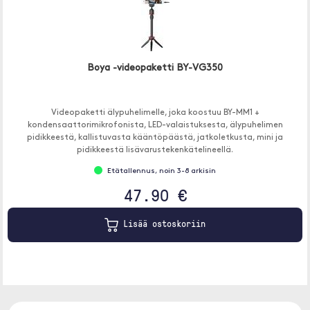
Boya -videopaketti BY-VG350
Videopaketti älypuhelimelle, joka koostuu BY-MM1 +
kondensaattorimikrofonista, LED-valaistuksesta, älypuhelimen
pidikkeestä, kallistuvasta kääntöpäästä, jatkoletkusta, mini ja
pidikkeestä lisävarustekenkätelineellä.
Etätallennus, noin 3-8 arkisin
47.90 €
Lisää ostoskoriin