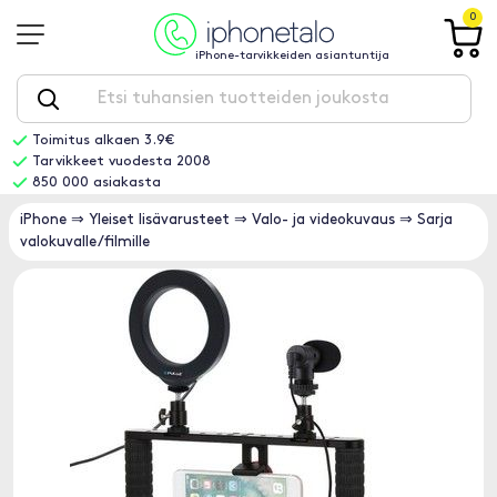
0
iPhone-tarvikkeiden asiantuntija
Toimitus alkaen 3.9€
Tarvikkeet vuodesta 2008
850 000 asiakasta
iPhone
⇒
Yleiset lisävarusteet
⇒
Valo- ja videokuvaus
⇒
Sarja
valokuvalle/filmille