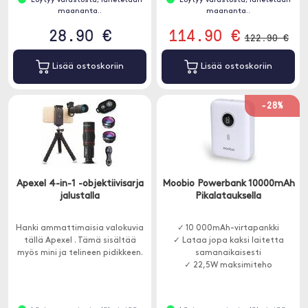
Löytyy varastosta, lähetetään
Löytyy varastosta, lähetetään
maananta..
maananta..
28.90 €
114.90 €
122.90 €
Lisää ostoskoriin
Lisää ostoskoriin
-28%
Apexel 4-in-1 -objektiivisarja
Moobio Powerbank 10000mAh
jalustalla
Pikalatauksella
Hanki ammattimaisia valokuvia
✓ 10 000mAh-virtapankki
tällä Apexel . Tämä sisältää
✓ Lataa jopa kaksi laitetta
myös mini ja telineen pidikkeen.
samanaikaisesti
✓ 22,5W maksimiteho