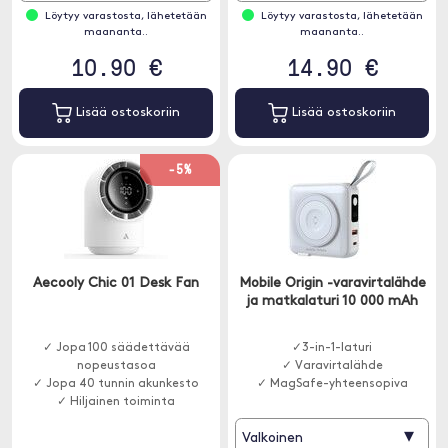
Löytyy varastosta, lähetetään
Löytyy varastosta, lähetetään
maananta..
maananta..
10.90 €
14.90 €
Lisää ostoskoriin
Lisää ostoskoriin
-5%
Aecooly Chic 01 Desk Fan
Mobile Origin -varavirtalähde
ja matkalaturi 10 000 mAh
✓ Jopa 100 säädettävää
✓3-in-1-laturi
nopeustasoa
✓ Varavirtalähde
✓ Jopa 40 tunnin akunkesto
✓ MagSafe-yhteensopiva
✓ Hiljainen toiminta
▾
Valkoinen