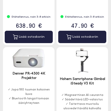
✓ Langaton yhteys Bluetoothin
henkilökohtaiseen tyyliin
kautta
Etätallennus, noin 3-8 arkisin
Etätallennus, noin 3-8 arkisin
638.90 €
47.90 €
Lisää ostoskoriin
Lisää ostoskoriin
Denver PR-4300 4K
Projektor
Hohem Samrtphone Gimbal
iSteady V3 Kit
✓ Jopa 180 tuuman kokoinen
kuva
✓ Magneettinen AI-seuranta
✓ Bluetooth langattomaan
✓ Säädettävä LED-valaistus
ääniyhteyteen
✓ Taitettava muotoilu
✓ Useita liitäntöjä, mukaan
ulosvedettävällä kahvalla