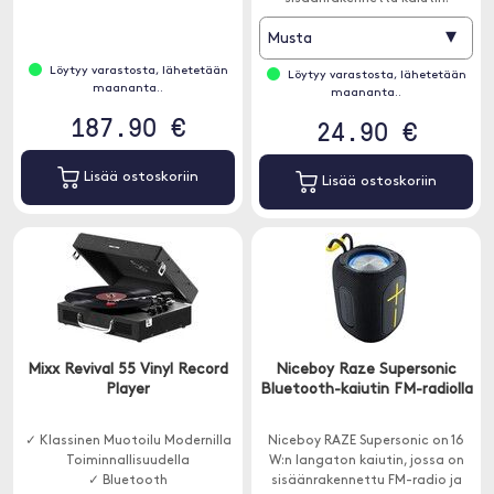
▾
Musta
Löytyy varastosta, lähetetään
Löytyy varastosta, lähetetään
maananta..
maananta..
187.90 €
24.90 €
Lisää ostoskoriin
Lisää ostoskoriin
Mixx Revival 55 Vinyl Record
Niceboy Raze Supersonic
Player
Bluetooth-kaiutin FM-radiolla
✓ Klassinen Muotoilu Modernilla
Niceboy RAZE Supersonic on 16
Toiminnallisuudella
W:n langaton kaiutin, jossa on
✓ Bluetooth
sisäänrakennettu FM-radio ja