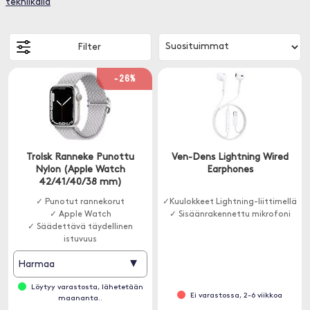
tekniikalla
Filter
-26%
Trolsk Ranneke Punottu
Ven-Dens Lightning Wired
Nylon (Apple Watch
Earphones
42/41/40/38 mm)
✓ Punotut rannekorut
✓Kuulokkeet Lightning-liittimellä
✓ Apple Watch
✓ Sisäänrakennettu mikrofoni
✓ Säädettävä täydellinen
istuvuus
▾
Harmaa
Löytyy varastosta, lähetetään
Ei varastossa, 2-6 viikkoa
maananta..