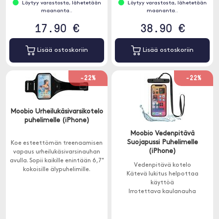
Löytyy varastosta, lähetetään
Löytyy varastosta, lähetetään
maananta..
maananta..
17.90 €
38.90 €
Lisää ostoskoriin
Lisää ostoskoriin
-22%
-22%
Moobio Urheilukäsivarsikotelo
puhelimelle (iPhone)
Moobio Vedenpitävä
Suojapussi Puhelimelle
Koe esteettömän treenaamisen
(iPhone)
vapaus urheilukäsivarsinauhan
avulla. Sopii kaikille enintään 6,7"
Vedenpitävä kotelo
kokoisille älypuhelimille.
Kätevä lukitus helpottaa
käyttöä
Irrotettava kaulanauha