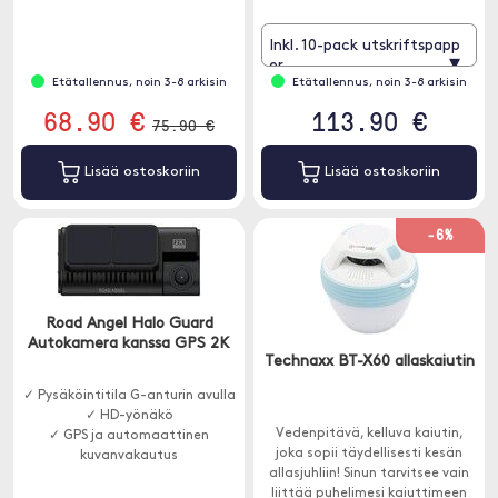
yhdistetään WiFi -yhteyden
✓ Mukauta kuvia Polaroid Hi-
kautta
Print -sovelluksessa
Inkl. 10-pack utskriftspapp
▾
er
Etätallennus, noin 3-8 arkisin
Etätallennus, noin 3-8 arkisin
68.90 €
113.90 €
75.90 €
Lisää ostoskoriin
Lisää ostoskoriin
-6%
Road Angel Halo Guard
Autokamera kanssa GPS 2K
Technaxx BT-X60 allaskaiutin
✓ Pysäköintitila G-anturin avulla
✓ HD-yönäkö
Vedenpitävä, kelluva kaiutin,
✓ GPS ja automaattinen
joka sopii täydellisesti kesän
kuvanvakautus
allasjuhliin! Sinun tarvitsee vain
liittää puhelimesi kaiuttimeen