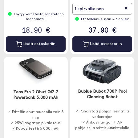
▾
1 kpl/valkoinen
Löytyy varastosta, lähetetään
maananta..
Etätallennus, noin 3-8 arkisin
18.90 €
37.90 €
Lisää ostoskoriin
Lisää ostoskoriin
Bublue Bubot 700P Pool
Zens Pro 2 Ohut Qi2.2
Cleaning Robot
Powerbank 5.000 mAh
✓ Puhdistaa pohjan, seinät ja
✓ Erittäin ohut muotoilu vain 8
vedenrajan
mm
✓ Älykäs navigointi AI-
✓ 25W langaton pikalataus
pohjaisella reittisuunnittelulla
✓ Kapasiteetti 5 000 mAh
✓ Sovellusohjaus