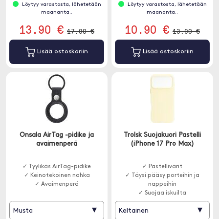
Löytyy varastosta, lähetetään
Löytyy varastosta, lähetetään
maananta..
maananta..
13.90 €
10.90 €
17.90 €
13.90 €
Lisää ostoskoriin
Lisää ostoskoriin
Onsala AirTag -pidike ja
Trolsk Suojakuori Pastelli
avaimenperä
(iPhone 17 Pro Max)
✓ Tyylikäs AirTag-pidike
✓ Pastellivärit
✓ Keinotekoinen nahka
✓ Täysi pääsy porteihin ja
✓ Avaimenperä
nappeihin
✓ Suojaa iskuilta
▾
▾
Musta
Keltainen