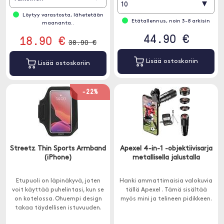
▾
10
Löytyy varastosta, lähetetään
Etätallennus, noin 3-8 arkisin
maananta..
44.90 €
18.90 €
38.90 €
Lisää ostoskoriin
Lisää ostoskoriin
-22%
Streetz Thin Sports Armband
Apexel 4-in-1 -objektiivisarja
(iPhone)
metallisella jalustalla
Etupuoli on läpinäkyvä, joten
Hanki ammattimaisia valokuvia
voit käyttää puhelintasi, kun se
tällä Apexel . Tämä sisältää
on kotelossa. Ohuempi design
myös mini ja telineen pidikkeen.
takaa täydellisen istuvuuden.