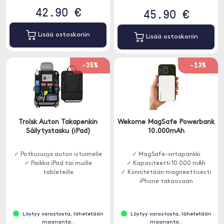
42.90 €
45.90 €
Lisää ostoskoriin
Lisää ostoskoriin
-35%
-13%
Trolsk Auton Takapenkin
Wekome MagSafe Powerbank
Säilytystasku (iPad)
10.000mAh
✓ Potkusuoja auton istuimelle
✓ MagSafe-virtapankki
✓ Paikka iPad tai muille
✓ Kapasiteetti 10 000 mAh
tableteille
✓ Kiinnitetään magneettisesti
iPhone takaosaan
Löytyy varastosta, lähetetään
Löytyy varastosta, lähetetään
maananta..
maananta..