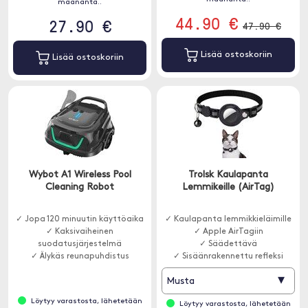
maananta..
44.90 €
27.90 €
47.90 €
Lisää ostoskoriin
Lisää ostoskoriin
Wybot A1 Wireless Pool
Trolsk Kaulapanta
Cleaning Robot
Lemmikeille (AirTag)
✓ Jopa 120 minuutin käyttöaika
✓ Kaulapanta lemmikkieläimille
✓ Kaksivaiheinen
✓ Apple AirTagiin
suodatusjärjestelmä
✓ Säädettävä
✓ Älykäs reunapuhdistus
✓ Sisäänrakennettu refleksi
▾
Musta
Löytyy varastosta, lähetetään
Löytyy varastosta, lähetetään