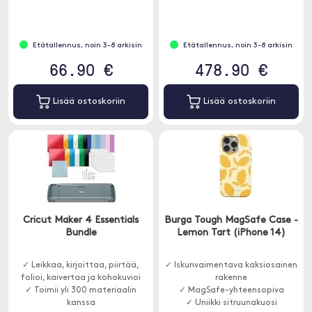
Etätallennus, noin 3-8 arkisin
Etätallennus, noin 3-8 arkisin
66.90 €
478.90 €
Lisää ostoskoriin
Lisää ostoskoriin
Cricut Maker 4 Essentials
Burga Tough MagSafe Case -
Bundle
Lemon Tart (iPhone 14)
✓ Leikkaa, kirjoittaa, piirtää,
✓ Iskunvaimentava kaksiosainen
folioi, kaivertaa ja kohokuvioi
rakenne
✓ Toimii yli 300 materiaalin
✓ MagSafe-yhteensopiva
kanssa
✓ Uniikki sitruunakuosi