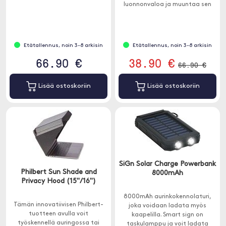
voit myös mukauttaa BW-WA4:n
luonnonvaloa ja muuntaa sen
taajuuskorjaimella.
energiaksi.
Etätallennus, noin 3-8 arkisin
Etätallennus, noin 3-8 arkisin
66.90 €
38.90 €
66.90 €
Lisää ostoskoriin
Lisää ostoskoriin
SiGn Solar Charge Powerbank
Philbert Sun Shade and
8000mAh
Privacy Hood (15"/16")
8000mAh aurinkokennolaturi,
Tämän innovatiivisen Philbert-
joka voidaan ladata myös
tuotteen avulla voit
kaapelilla. Smart sign on
työskennellä auringossa tai
taskulamppu ja voit ladata