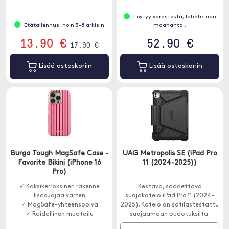
Löytyy varastosta, lähetetään
Etätallennus, noin 3-8 arkisin
maananta..
13.90 €
52.90 €
17.90 €
Lisää ostoskoriin
Lisää ostoskoriin
Burga Tough MagSafe Case -
UAG Metropolis SE (iPad Pro
Favorite Bikini (iPhone 16
11 (2024-2025))
Pro)
✓ Kaksikerroksinen rakenne
Kestävä, säädettävä
lisäsuojaa varten
suojakotelo iPad Pro 11 (2024-
✓ MagSafe-yhteensopiva
2025). Kotelo on sotilastestattu
✓ Raidallinen muotoilu
suojaamaan pudotuksilta.