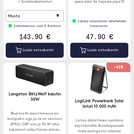
✓ Sisäänrakennetut
upea ääni. Se tarjoaa jopa 15
Stereokaiuttimet
tuntia musiikkia yhdellä
latauksella.
▾
Musta
Löytyy varastosta, lähetetään
Etätallennus, noin 3-8 arkisin
maananta..
143.90 €
47.90 €
Lisää ostoskoriin
Lisää ostoskoriin
-42%
Langaton BlitzWolf kaiutin
30W
LogiLink Powerbank Solar
laturi 10 000 mAh
Bluetooth-kaiuttimessa on
kompakti sign ja se on vesitiivis
Lataa älylaitteesi aurinkoa
(IPX6). DSP-siru ja 30 W teho
käyttämällä. Aurinkopaneeli
takaavat vaikuttavan äänen,
imee auringosta tulevaa