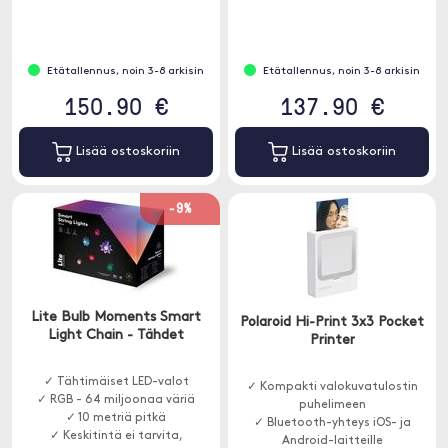
lukien HDMI ja USB
Etätallennus, noin 3-8 arkisin
Etätallennus, noin 3-8 arkisin
150.90 €
137.90 €
Lisää ostoskoriin
Lisää ostoskoriin
-9%
Lite Bulb Moments Smart
Polaroid Hi-Print 3x3 Pocket
Light Chain - Tähdet
Printer
✓ Tähtimäiset LED-valot
✓ Kompakti valokuvatulostin
✓ RGB - 64 miljoonaa väriä
puhelimeen
✓ 10 metriä pitkä
✓ Bluetooth-yhteys iOS- ja
✓ Keskitintä ei tarvita,
Android-laitteille