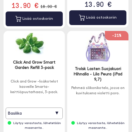
13.90 €
13.90 €
18.90 €
Lisää ostoskoriin
Lisää ostoskoriin
-21%
Click And Grow Smart
Garden Refill 3-pack
Trolsk Lasten Suojakuori
Hihnalla - Lila Peura (iPad
9,7)
Click and Grow -lisäkotelot
kasveille Smarta-
Pehmeä silikonikotelo, jossa on
keittiöpuutarhaasi, 3-pack.
kuvituksena violetti poro.
▾
Basilika
Löytyy varastosta, lähetetään
Löytyy varastosta, lähetetään
maananta..
maananta..