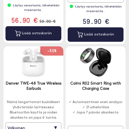
Löytyy varastosta, lähetetään
Löytyy varastosta, lähetetään
maananta..
maananta..
56.90 €
59.90 €
59.90 €
Lisää ostoskoriin
Lisää ostoskoriin
-51%
Denver TWE-48 True Wireless
Colmi R02 Smart Ring with
Earbuds
Charging Case
Nämä langattomat kuulokkeet
✓ Automaattinen unen analyysi
yhdistetään laitteeseesi
✓ 21 urheilutilaa
Bluetoothin kautta ja niiden
✓ Jopa 7 päivän akunkesto
akunkesto on jopa 6 tuntia.
▾
Valkoinen