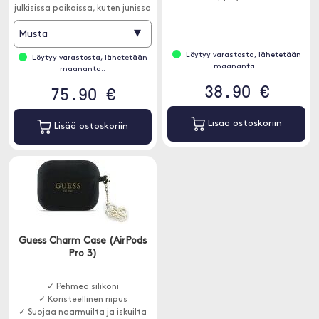
julkisissa paikoissa, kuten junissa
kahta laitetta samanaikaisesti
tai lentokoneissa, uhraamatta
2x USB-A-liitäntöjen ansiosta.
▾
Musta
yksityisyyttäsi samalla, kun
peität näyttöäsi auringon
Löytyy varastosta, lähetetään
Löytyy varastosta, lähetetään
säteiltä.
maananta..
maananta..
38.90 €
75.90 €
Lisää ostoskoriin
Lisää ostoskoriin
Guess Charm Case (AirPods
Pro 3)
✓ Pehmeä silikoni
✓ Koristeellinen riipus
✓ Suojaa naarmuilta ja iskuilta