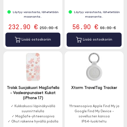
lisätarvikkeita, joten se on
helppo asentaa Lite-sovelluksen
Löytyy varastosta, lähetetään
Löytyy varastosta, lähetetään
kanssa.
maananta..
maananta..
232.90 €
56.90 €
250.90 €
66.90 €
Lisää ostoskoriin
Lisää ostoskoriin
Trolsk Suojakuori MagSafella
Xtorm TravelTag Tracker
- Vaaleanpunaiset Kukat
(iPhone 17)
✓ Kukkakuosi läpinäkyvällä
Yhteensopiva Apple Find My ja
suunnittelulla
Google Find My Device -
✓ MagSafe-yhteensopiva
sovellusten kanssa
✓ Ohut rakenne hyvällä pidolla
IP64-luokiteltu