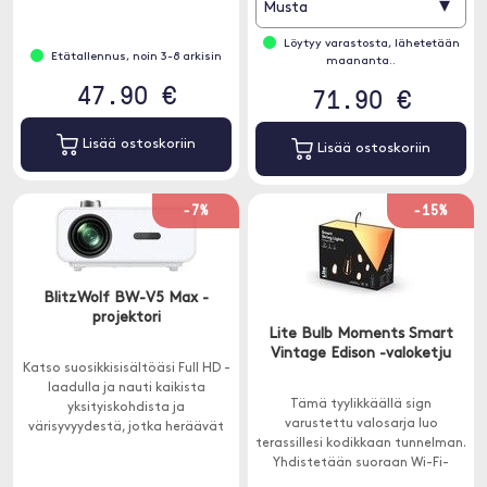
▾
Musta
Löytyy varastosta, lähetetään
Etätallennus, noin 3-8 arkisin
maananta..
47.90 €
71.90 €
Lisää ostoskoriin
Lisää ostoskoriin
-7%
-15%
BlitzWolf BW-V5 Max -
projektori
Lite Bulb Moments Smart
Vintage Edison -valoketju
Katso suosikkisisältöäsi Full HD -
laadulla ja nauti kaikista
Tämä tyylikkäällä sign
yksityiskohdista ja
varustettu valosarja luo
värisyvyydestä, jotka heräävät
terassillesi kodikkaan tunnelman.
eloon näytöllä.
Yhdistetään suoraan Wi-Fi-
verkkoosi ilman siltoja tai