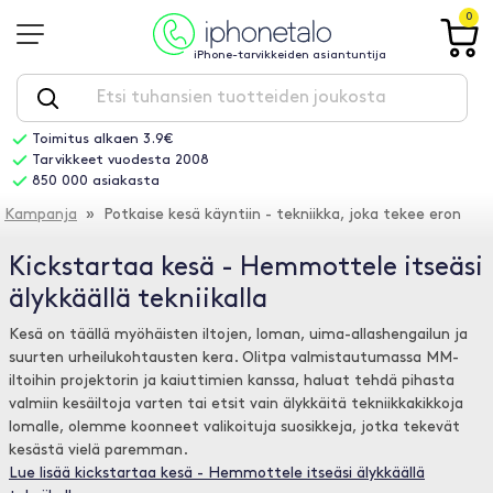
0
iPhone-tarvikkeiden asiantuntija
Toimitus alkaen 3.9€
Tarvikkeet vuodesta 2008
850 000 asiakasta
Kampanja
» Potkaise kesä käyntiin - tekniikka, joka tekee eron
Kickstartaa kesä - Hemmottele itseäsi
älykkäällä tekniikalla
Kesä on täällä myöhäisten iltojen, loman, uima-allashengailun ja
suurten urheilukohtausten kera. Olitpa valmistautumassa MM-
iltoihin projektorin ja kaiuttimien kanssa, haluat tehdä pihasta
valmiin kesäiltoja varten tai etsit vain älykkäitä tekniikkakikkoja
lomalle, olemme koonneet valikoituja suosikkeja, jotka tekevät
kesästä vielä paremman.
Lue lisää kickstartaa kesä - Hemmottele itseäsi älykkäällä