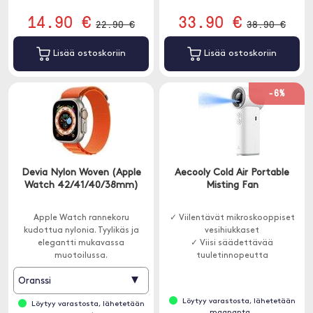
14.90 €
33.90 €
22.90 €
38.90 €
Lisää ostoskoriin
Lisää ostoskoriin
-6%
Devia Nylon Woven (Apple
Aecooly Cold Air Portable
Watch 42/41/40/38mm)
Misting Fan
Apple Watch rannekoru
✓ Viilentävät mikroskooppiset
kudottua nylonia. Tyylikäs ja
vesihiukkaset
elegantti mukavassa
✓ Viisi säädettävää
muotoilussa.
tuuletinnopeutta
✓ Jopa 20 tunnin akkukesto
▾
Oranssi
Löytyy varastosta, lähetetään
Löytyy varastosta, lähetetään
maananta..