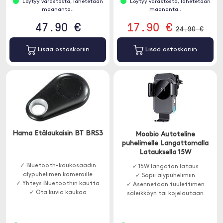
Löytyy varastosta, lähetetään
Löytyy varastosta, lähetetään
maananta..
maananta..
47.90 €
17.90 €
24.90 €
Lisää ostoskoriin
Lisää ostoskoriin
Hama Etälaukaisin BT BRS3
Moobio Autoteline
puhelimelle Langattomalla
Latauksella 15W
✓ Bluetooth-kaukosäädin
✓ 15W langaton lataus
älypuhelimen kameroille
✓ Sopii älypuhelimiin
✓ Yhteys Bluetoothin kautta
✓ Asennetaan tuulettimen
✓ Ota kuvia kaukaa
säleikköyn tai kojelautaan