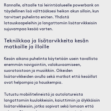
Rannalle, altaalle tai leirintäalueelle powerbank on
täydellinen lisä välttääksesi heikon akun silloin, kun
tarvitset puhelinta eniten. Yhdistä
latauskaapeleihin ja langattomiin lisätarvikkeisiin
sujuvampaa kesää varten.
Tekniikkaa ja lisätarvikkeita kesän
matkoille ja illoille
Kesän aikana puhelinta käytetään usein tavallista
enemmän navigointiin, valokuvaamiseen,
suoratoistoon ja musiikkiin. Oikeiden
lisätarvikkeiden avulla sekä matkat että kesäillat
ovat helpompia ja hauskempia.
Tutustu mobiilitelineistä ja autolatureista
langattomiin kuulokkeisiin, kaiuttimiin ja älykkäisiin
lisätarvikkeisiin, jotka sopivat sekä lomaan että