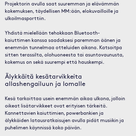
Projektorin avulla saat suuremman ja elävämmän
kokemuksen, täydellisen MM:ään, elokuvailloille ja
ulkoilmasporttiin.
Yhdistä mielellään tehokkaan Bluetooth-
kaiuttimen kanssa saadaksesi paremman äänen ja
enemmän tunnelmaa otteluiden aikana. Katsoitpa
sitten terassilta, olohuoneesta tai asuntovaunusta,
kokemus on sekä suurempi että hauskempi.
Älykkäitä kesätarvikkeita
allashengailuun ja lomalle
Kesä tarkoittaa usein enemmän aikaa ulkona, jolloin
oikeat lisätarvikkeet ovat erityisen tärkeitä.
Kannettavien kaiuttimien, powerbankien ja
älykkäiden latausratkaisujen avulla pidät musiikin ja
puhelimen käynnissä koko päivän.