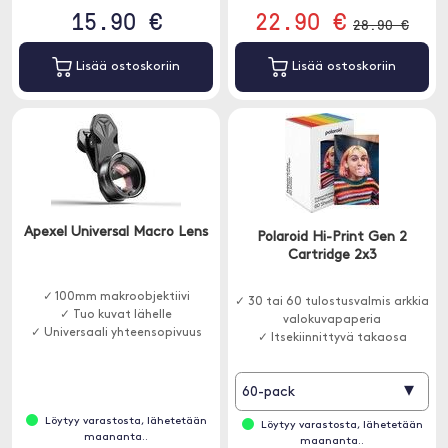
15.90 €
22.90 €
28.90 €
Lisää ostoskoriin
Lisää ostoskoriin
Apexel Universal Macro Lens
Polaroid Hi-Print Gen 2
Cartridge 2x3
✓ 100mm makroobjektiivi
✓ 30 tai 60 tulostusvalmis arkkia
✓ Tuo kuvat lähelle
valokuvapaperia
✓ Universaali yhteensopivuus
✓ Itsekiinnittyvä takaosa
▾
60-pack
Löytyy varastosta, lähetetään
Löytyy varastosta, lähetetään
maananta..
maananta..