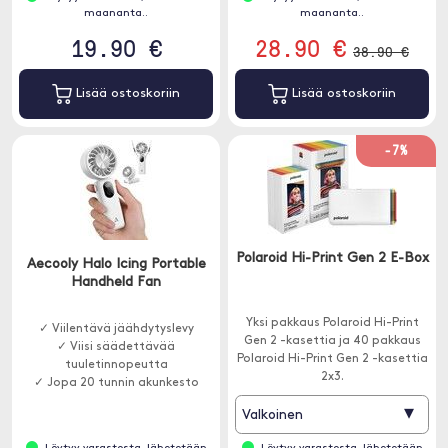
maananta..
maananta..
19.90 €
28.90 €
38.90 €
Lisää ostoskoriin
Lisää ostoskoriin
-7%
Polaroid Hi-Print Gen 2 E-Box
Aecooly Halo Icing Portable
Handheld Fan
Yksi pakkaus Polaroid Hi-Print
✓ Viilentävä jäähdytyslevy
Gen 2 -kasettia ja 40 pakkaus
✓ Viisi säädettävää
Polaroid Hi-Print Gen 2 -kasettia
tuuletinnopeutta
2x3.
✓ Jopa 20 tunnin akunkesto
▾
Valkoinen