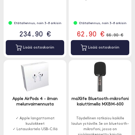
Bluetoothin kautta.
Etätallennus, noin 3-8 arkisin
Etätallennus, noin 3-8 arkisin
234.90 €
62.90 €
66.90 €
Lisää ostoskoriin
Lisää ostoskoriin
Apple AirPods 4 - ilman
maXlife Bluetooth-mikrofoni
melunvaimennusta
kaiuttimella MXBM-600
✓ Apple langattomat
Täydellinen ratkaisu kaikille
kuulokkeet
laulun ystäville. Se on bluetooth-
✓ Latauskotelo USB-C:llä
mikrofoni, jossa on
sisäänrakennettu kaiutin.