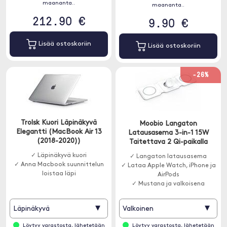
maananta..
maananta..
212.90 €
9.90 €
Lisää ostoskoriin
Lisää ostoskoriin
-26%
Trolsk Kuori Läpinäkyvä
Moobio Langaton
Elegantti (MacBook Air 13
Latausasema 3-in-1 15W
(2018-2020))
Taitettava 2 Qi-paikalla
✓ Läpinäkyvä kuori
✓ Langaton latausasema
✓ Anna Macbook suunnittelun
✓ Lataa Apple Watch, iPhone ja
loistaa läpi
AirPods
✓ Mustana ja valkoisena
▾
▾
Läpinäkyvä
Valkoinen
Löytyy varastosta, lähetetään
Löytyy varastosta, lähetetään