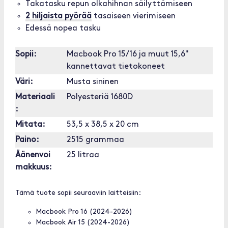
Takatasku repun olkahihnan säilyttämiseen
2 hiljaista pyörää
tasaiseen vierimiseen
Edessä nopea tasku
Sopii:
Macbook Pro 15/16 ja muut 15,6"
kannettavat tietokoneet
Väri:
Musta sininen
Materiaali
Polyesteriä 1680D
:
Mitata:
53,5 x 38,5 x 20 cm
Paino:
2515 grammaa
Äänenvoi
25 litraa
makkuus:
Tämä tuote sopii seuraaviin laitteisiin:
Macbook Pro 16 (2024-2026)
Macbook Air 15 (2024-2026)