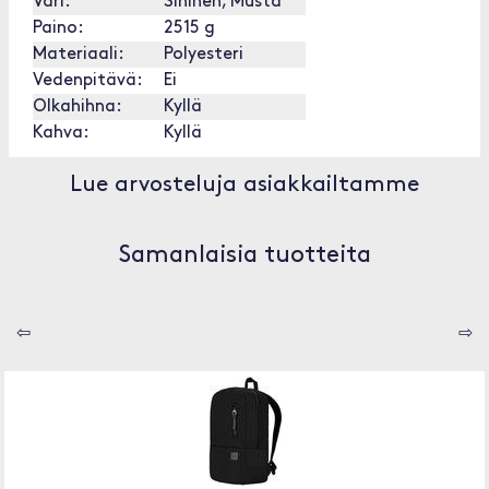
Väri:
Sininen, Musta
Paino:
2515 g
Materiaali:
Polyesteri
Vedenpitävä:
Ei
Olkahihna:
Kyllä
Kahva:
Kyllä
Lue arvosteluja asiakkailtamme
Samanlaisia tuotteita
⇦
⇨