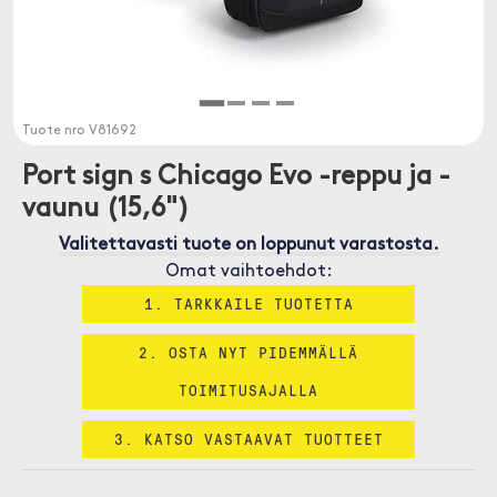
Tuote nro
V81692
Port sign s Chicago Evo -reppu ja -
vaunu (15,6")
Valitettavasti tuote on loppunut varastosta.
Omat vaihtoehdot:
1. TARKKAILE TUOTETTA
2. OSTA NYT PIDEMMÄLLÄ
TOIMITUSAJALLA
3. KATSO VASTAAVAT TUOTTEET