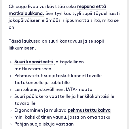
Chicago Evoa voi käyttää sekä
reppuna että
matkalaukkuna.
Sen tyylikäs tyyli sopii täydellisesti
jokapäiväiseen elämääsi riippumatta siitä, mitä se
on.
Tässä laukussa on suuri kantavuus ja se sopii
liikkumiseen.
Suuri kapasiteetti
ja täydellinen
matkustamiseen
Pehmustetut suojataskut kannettavalle
tietokoneelle ja tabletille
Lentokoneystävällinen: IATA-muoto
Suuri päälokero vaatteille ja henkilökohtaisille
tavaroille
Ergonominen ja mukava
pehmustettu kahva
mini kaksikätinen vaunu, jossa on oma tasku
Pohjan suoja iskuja vastaan