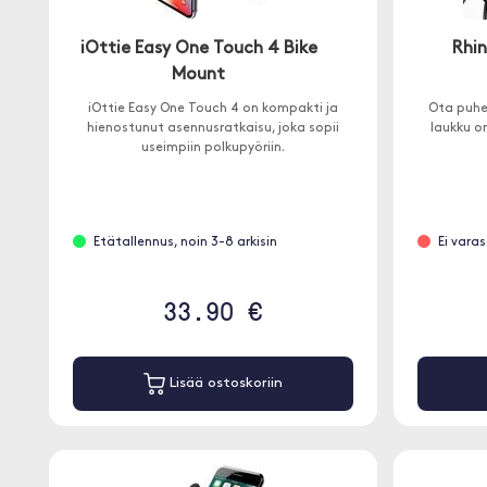
iOttie Easy One Touch 4 Bike
Rhi
Mount
iOttie Easy One Touch 4 on kompakti ja
Ota puhe
hienostunut asennusratkaisu, joka sopii
laukku o
useimpiin polkupyöriin.
Etätallennus, noin 3-8 arkisin
Ei vara
33.90 €
Lisää ostoskoriin