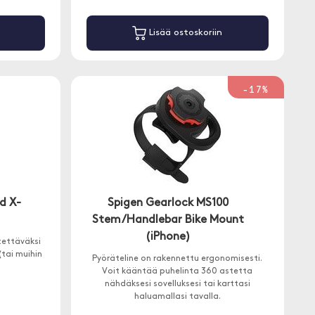
Lisää ostoskoriin
-17%
d X-
Spigen Gearlock MS100
Stem/Handlebar Bike Mount
(iPhone)
tettäväksi
tai muihin
Pyöräteline on rakennettu ergonomisesti.
.
Voit kääntää puhelinta 360 astetta
nähdäksesi sovelluksesi tai karttasi
haluamallasi tavalla.