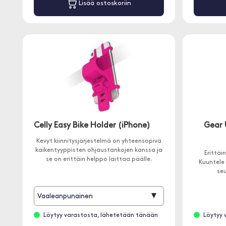
Lisää ostoskoriin
Celly Easy Bike Holder (iPhone)
Gear 
Kevyt kiinnitysjärjestelmä on yhteensopiva
kaikentyyppisten ohjaustankojen kanssa ja
Erittäi
se on erittäin helppo laittaa päälle.
Kuuntele 
seu
▾
Vaaleanpunainen
Löytyy varastosta, lähetetään tänään
Löytyy 