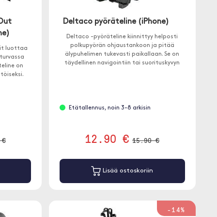
Out
Deltaco pyöräteline (iPhone)
ne)
Deltaco -pyöräteline kiinnittyy helposti
polkupyörän ohjaustankoon ja pitää
it luottaa
älypuhelimen tukevasti paikallaan. Se on
 turvassa
täydellinen navigointiin tai suorituskyvyn
teline on
mittaamiseen pyöräilyn aikana.
töiseksi.
Etätallennus, noin 3-8 arkisin
12.90 €
 €
15.90 €
Lisää ostoskoriin
-14%