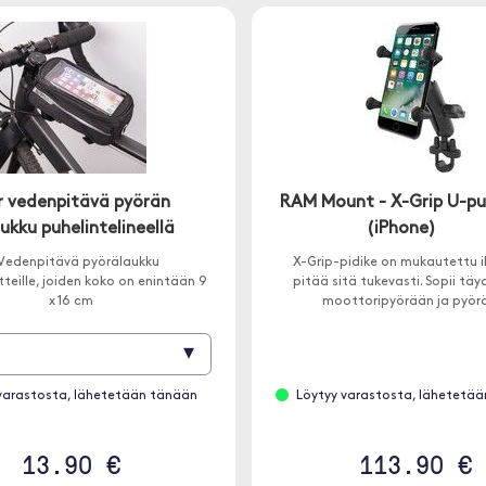
r vedenpitävä pyörän
RAM Mount - X-Grip U-pul
ukku puhelintelineellä
(iPhone)
Vedenpitävä pyörälaukku
X-Grip-pidike on mukautettu i
itteille, joiden koko on enintään 9
pitää sitä tukevasti. Sopii täyd
x 16 cm
moottoripyörään ja pyör
▾
varastosta, lähetetään tänään
Löytyy varastosta, lähetetä
13.90 €
113.90 €