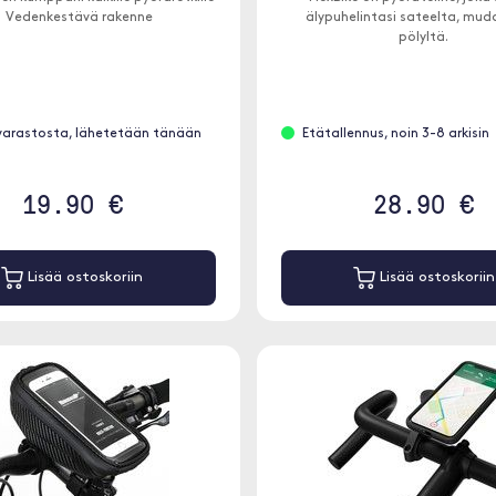
 Vedenkestävä rakenne
älypuhelintasi sateelta, muda
pölyltä.
varastosta, lähetetään tänään
Etätallennus, noin 3-8 arkisin
19.90 €
28.90 €
Lisää ostoskoriin
Lisää ostoskoriin