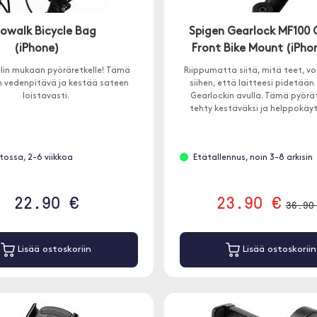
nowalk Bicycle Bag
Spigen Gearlock MF100 
(iPhone)
Front Bike Mount (iPho
lin mukaan pyöräretkelle! Tämä
Riippumatta siitä, mitä teet, vo
n vedenpitävä ja kestää sateen
siihen, että laitteesi pidetään
loistavasti.
Gearlockin avulla. Tämä pyörä
tehty kestäväksi ja helppokäyt
stossa, 2-6 viikkoa
Etätallennus, noin 3-8 arkisin
22.90 €
23.90 €
36.90
Lisää ostoskoriin
Lisää ostoskoriin