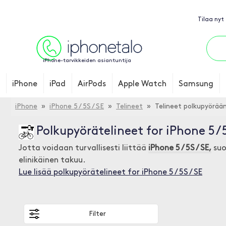
Tilaa nyt
iPhone-tarvikkeiden asiantuntija
iPhone
iPad
AirPods
Apple Watch
Samsung
iPhone
»
iPhone 5 / 5S / SE
»
Telineet
» Telineet polkupyörää
Polkupyörätelineet for iPhone 5 / 5
Jotta voidaan turvallisesti liittää
iPhone 5 / 5S / SE,
suo
elinikäinen takuu.
Lue lisää polkupyörätelineet for iPhone 5 / 5S / SE
Filter