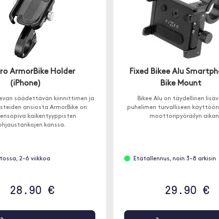
Pro ArmorBike Holder
Fixed Bikee Alu Smartp
(iPhone)
Bike Mount
van säädettävän kiinnittimen ja
Bikee Alu on täydellinen lisä
isteiden ansiosta ArmorBike on
puhelimen turvalliseen käyttöön
ensopiva kaikentyyppisten
moottoripyöräilyn aikan
ohjaustankojen kanssa.
stossa, 2-6 viikkoa
Etätallennus, noin 3-8 arkisin
28.90 €
29.90 €