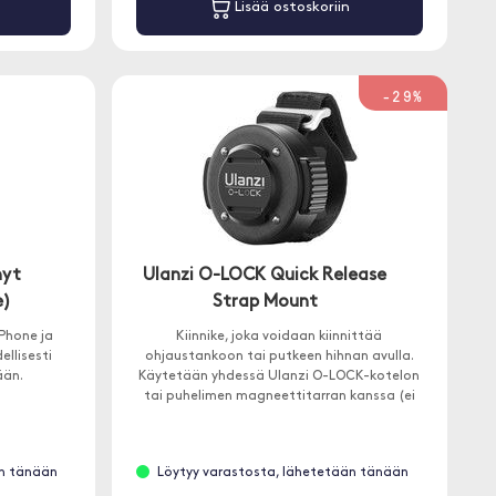
Lisää ostoskoriin
-29%
hyt
Ulanzi O-LOCK Quick Release
e)
Strap Mount
Phone ja
Kiinnike, joka voidaan kiinnittää
ellisesti
ohjaustankoon tai putkeen hihnan avulla.
ään.
Käytetään yhdessä Ulanzi O-LOCK-kotelon
tai puhelimen magneettitarran kanssa (ei
sisälly).
än tänään
Löytyy varastosta, lähetetään tänään