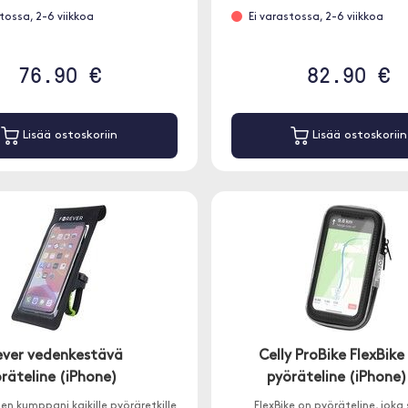
stossa, 2-6 viikkoa
Ei varastossa, 2-6 viikkoa
76.90 €
82.90 €
Lisää ostoskoriin
Lisää ostoskoriin
ever vedenkestävä
Celly ProBike FlexBike
räteline (iPhone)
pyöräteline (iPhone)
en kumppani kaikille pyöräretkille
FlexBike on pyöräteline, joka