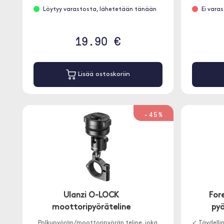
Löytyy varastosta, lähetetään tänään
Ei vara
19.90 €
Lisää ostoskoriin
-45%
Ulanzi O-LOCK
For
moottoripyöräteline
pyö
Polkupyörän/moottoripyörän teline, joka
✓ Täydellin