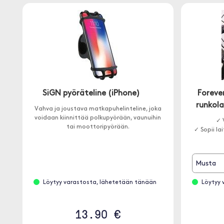
SiGN pyöräteline (iPhone)
Foreve
runkola
Vahva ja joustava matkapuhelinteline, joka
voidaan kiinnittää polkupyörään, vaunuihin
✓ 
tai moottoripyörään.
✓ Sopii la
Musta
Löytyy varastosta, lähetetään tänään
Löytyy 
13.90 €