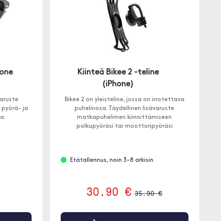
hone
Kiinteä Bikee 2 -teline
(iPhone)
varuste
Bikee 2 on yleisteline, jossa on irrotettava
 pyörä- ja
puhelinosa. Täydellinen lisävaruste
a.
matkapuhelimen kiinnittämiseen
polkupyöräsi tai moottoripyöräsi
ohjaustankoon.
Etätallennus, noin 3-8 arkisin
30.90 €
35.90 €