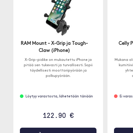
RAM Mount - X-Grip ja Tough-
Celly 
Claw (iPhone)
X-Grip-pidike on mukautettu iPhone ja
Mukana ole
pitää sen tukevasti ja turvallisesti. Sopii
kumitiiv
täydellisesti moottoripyörään ja
yhte
polkupyörään.
Löytyy varastosta, lähetetään tänään
Ei vara
122.90 €