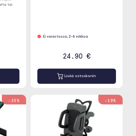
lta tai
Ei varastossa, 2-6 viikkoa
24.90 €
Lisää ostoskoriin
-35%
-19%