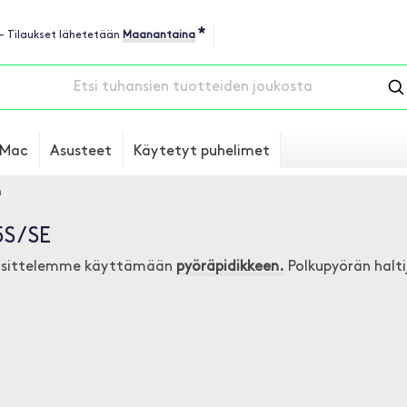
*
 - Tilaukset lähetetään
Maanantaina
Mac
Asusteet
Käytetyt puhelimet
n
S / SE
sittelemme käyttämään
pyöräpidikkeen.
Polkupyörän halt