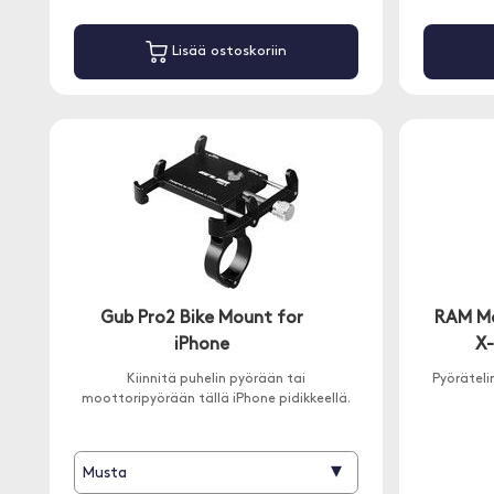
Lisää ostoskoriin
Gub Pro2 Bike Mount for
RAM Mou
iPhone
X-
Kiinnitä puhelin pyörään tai
Pyöräteli
moottoripyörään tällä iPhone pidikkeellä.
▾
Musta