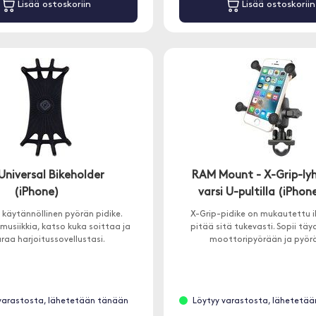
Lisää ostoskoriin
Lisää ostoskoriin
Universal Bikeholder
RAM Mount - X-Grip-ly
(iPhone)
varsi U-pultilla (iPhon
n käytännöllinen pyörän pidike.
X-Grip-pidike on mukautettu i
musiikkia, katso kuka soittaa ja
pitää sitä tukevasti. Sopii täyd
raa harjoitussovellustasi.
moottoripyörään ja pyör
varastosta, lähetetään tänään
Löytyy varastosta, lähetetä