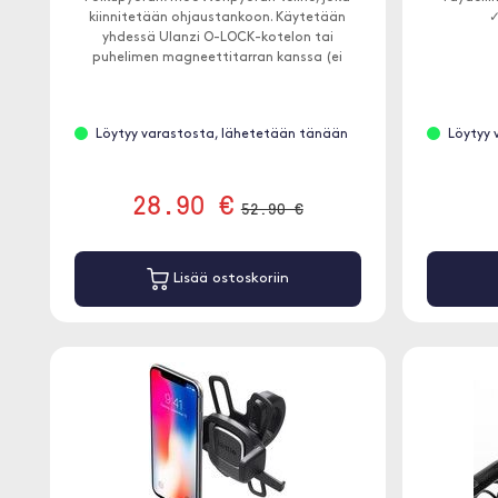
kiinnitetään ohjaustankoon. Käytetään
✓
yhdessä Ulanzi O-LOCK-kotelon tai
puhelimen magneettitarran kanssa (ei
sisälly).
Löytyy varastosta, lähetetään tänään
Löytyy 
28.90 €
52.90 €
Lisää ostoskoriin