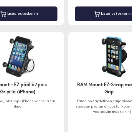
Lisää ostoskoriin
Lisää ostoskoriin
nt - EZ päällä / pois
RAM Mount EZ-Strap me
Gripillä (iPhone)
Grip
ne, joka sopii iPhone kannella tai
Tämä on täydellinen sarja kiinni
ilman.
suoraan pyörän ohjaustankoon (
vastaaviin muotoihin)