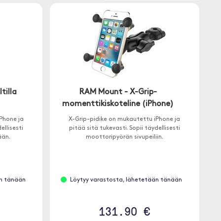
tilla
RAM Mount - X-Grip-
momenttikiskoteline (iPhone)
Phone ja
X-Grip-pidike on mukautettu iPhone ja
ellisesti
pitää sitä tukevasti. Sopii täydellisesti
ään.
moottoripyörän sivupeiliin.
än tänään
Löytyy varastosta, lähetetään tänään
131.90 €