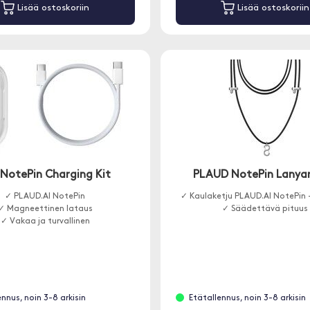
Lisää ostoskoriin
Lisää ostoskoriin
NotePin Charging Kit
PLAUD NotePin Lanya
✓ PLAUD.AI NotePin
✓ Kaulaketju PLAUD.AI NotePin -
✓ Magneettinen lataus
✓ Säädettävä pituus
✓ Vakaa ja turvallinen
ennus, noin 3-8 arkisin
Etätallennus, noin 3-8 arkisin