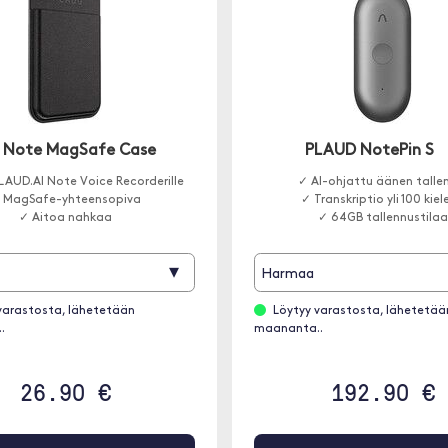
 Note MagSafe Case
PLAUD NotePin S
PLAUD.AI Note Voice Recorderille
✓ AI-ohjattu äänen talle
 MagSafe-yhteensopiva
✓ Transkriptio yli 100 kiel
✓ Aitoa nahkaa
✓ 64GB tallennustilaa
▾
Harmaa
varastosta, lähetetään
Löytyy varastosta, lähetetää
.
maananta..
26.90 €
192.90 €