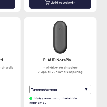
Lisää ostoskoriin
rd
PLAUD NotePin
laitteelle
✓ AI-driven röstinspelare
✓ Upp till 20 timmars inspelning
▾
Tummanharmaa
Löytyy varastosta, lähetetään
maananta..