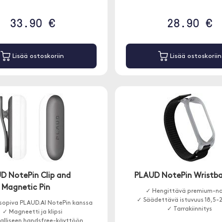
33.90 €
28.90 €
Lisää ostoskoriin
Lisää ostoskoriin
D NotePin Clip and
PLAUD NotePin Wristb
Magnetic Pin
✓ Hengittävä premium-na
✓ Säädettävä istuvuus 18,5-
sopiva PLAUD.AI NotePin kanssa
✓ Tarrakiinnitys
✓ Magneetti ja klipsi
valliseen handsfree-käyttöön