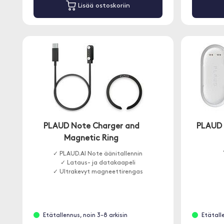
Lisää ostoskoriin
PLAUD Note Charger and
PLAUD 
Magnetic Ring
✓ PLAUD.AI Note äänitallennin
✓ Lataus- ja datakaapeli
✓ Ultrakevyt magneettirengas
Etätallennus, noin 3-8 arkisin
Etätall