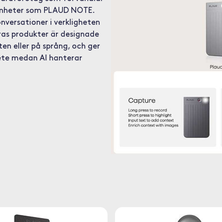
I-enheter som PLAUD NOTE.
versationer i verkligheten
eras produkter är designade
ten eller på språng, och ger
bete medan AI hanterar