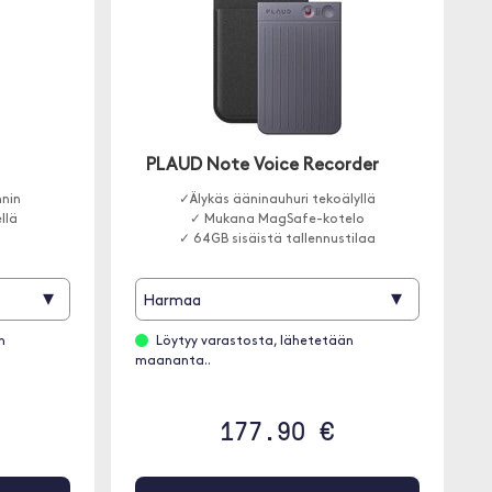
PLAUD Note Voice Recorder
nnin
✓Älykäs ääninauhuri tekoälyllä
ellä
✓ Mukana MagSafe-kotelo
✓ 64GB sisäistä tallennustilaa
▾
▾
Harmaa
n
Löytyy varastosta, lähetetään
maananta..
177.90 €