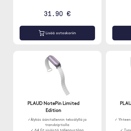
31.90 €
Lisää ostoskoriin
PLAUD NotePin Limited
PLAU
Edition
✓Älykäs äänitallennin tekoälyllä ja
✓ Yhteen
transkriptiolla
✓ 64 Gt sisäistä tallennustilaa
✓ Tur