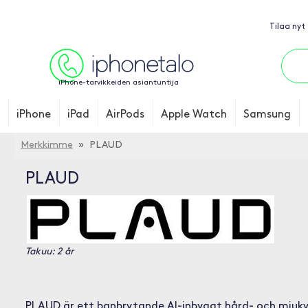
Tilaa nyt
iPhone-tarvikkeiden asiantuntija
iPhone
iPad
AirPods
Apple Watch
Samsung
Merkkimme
» PLAUD
PLAUD
Takuu: 2 år
PLAUD är ett banbrytande AI-inbyggt hård- och mjuk