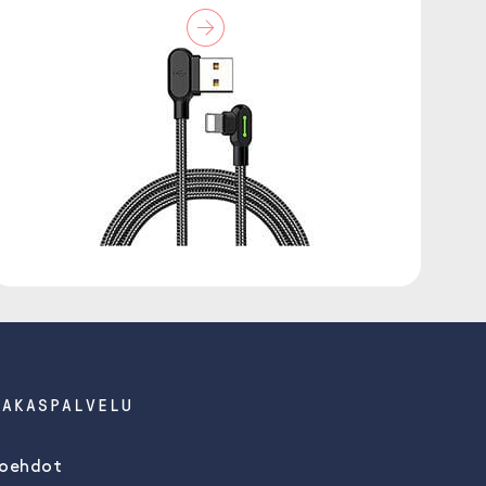
IAKASPALVELU
oehdot