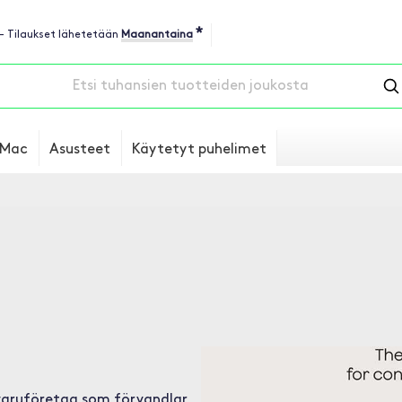
*
 - Tilaukset lähetetään
Maanantaina
Mac
Asusteet
Käytetyt puhelimet
varuföretag som förvandlar