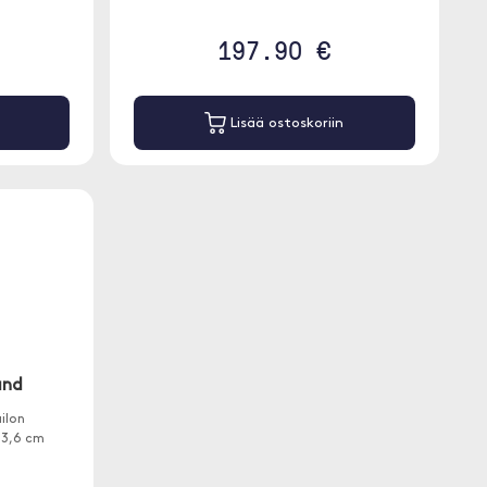
197.90 €
Lisää ostoskoriin
and
ilon
23,6 cm