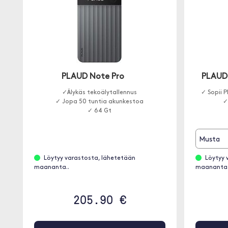
PLAUD Note Pro
PLAUD
✓Älykäs tekoälytallennus
✓ Sopii 
✓ Jopa 50 tuntia akunkestoa
✓
✓ 64 Gt
Musta
Löytyy varastosta, lähetetään
Löytyy 
maananta..
maananta.
205.90 €