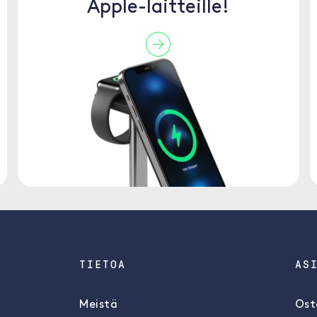
Apple-laitteille!
TIETOA
AS
Meistä
Ost