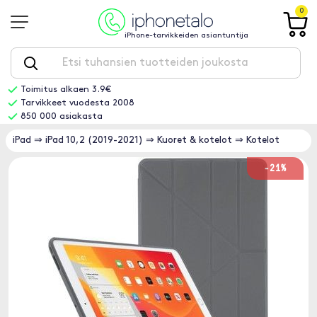
0
iPhone-tarvikkeiden asiantuntija
Toimitus alkaen 3.9€
Tarvikkeet vuodesta 2008
850 000 asiakasta
iPad
⇒
iPad 10,2 (2019-2021)
⇒
Kuoret & kotelot
⇒
Kotelot
-21%