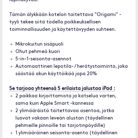
läpinäkyvää.
Tämän älykkään kotelon taitettava "Origami" -
tyyli tekee siitä todella poikkeuksellisen
toiminnallisuuden ja käytettävyyden suhteen.
Mikrokuitun sisäpuoli
Ohut pehmeä kuori
5-in-1-seisonta-asennot
Automaattinen lepotila- / herätystoiminto, joka
säästää akun käyttöikää jopa 20%
Se tarjoaa yhteensä 5 erilaista jalustaa iPad :
2 paikkaa kirjoittamista ja katselua varten,
sama kuin Apple Smart -kannessa
2 ylimääräistä taitettavaa asentoa, jotka
luovat vakaan leveän alustan (täydellinen
pehmeille pinnoille tai tarjotinpöydille)
1 ylimääräinen seisonta-asento (täydellinen