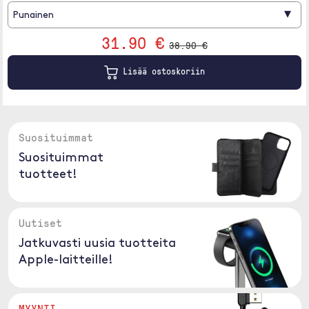
▾
Punainen
31.90 €
38.90 €
Lisää ostoskoriin
Suosituimmat
Suosituimmat
tuotteet!
Uutiset
Jatkuvasti uusia tuotteita
Apple-laitteille!
MYYNTI