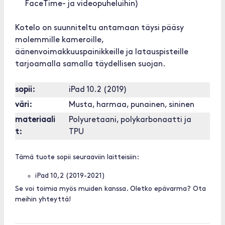
FaceTime- ja videopuheluihin)
Kotelo on suunniteltu antamaan täysi pääsy
molemmille kameroille,
äänenvoimakkuuspainikkeille ja latauspisteille
tarjoamalla samalla täydellisen suojan.
sopii:
iPad 10.2 (2019)
väri:
Musta, harmaa, punainen, sininen
materiaali
Polyuretaani, polykarbonaatti ja
t:
TPU
Tämä tuote sopii seuraaviin laitteisiin:
iPad 10,2 (2019-2021)
Se voi toimia myös muiden kanssa. Oletko epävarma? Ota
meihin yhteyttä!