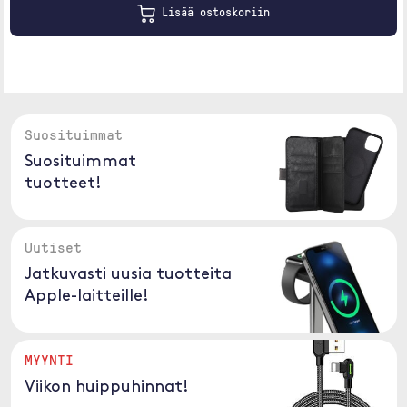
Lisää ostoskoriin
Suosituimmat
Suosituimmat
tuotteet!
Uutiset
Jatkuvasti uusia tuotteita
Apple-laitteille!
MYYNTI
Viikon huippuhinnat!