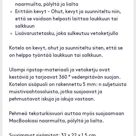
naarmuilta, pölyltä ja lialta
Erittäin kevyt - Ohut, kevyt ja suunniteltu niin,
että se voidaan helposti laittaa laukkuun tai
salkkuun
Lisävarustetasku, joka sulkeutuu vetoketjulla
Kotelo on kevyt, ohut ja suunniteltu siten, että se
on helppo työntää laukkuun tai salkkuun.
Ulompi ripstop-materiaali ja vetoketju ovat
kestäviä ja tarjoavat 360 ° vedenpitävän suojan.
Kotelon sisäpuoli on rakennettu 5 mm: n suljetuista
muistivaahtosoluista, jotka suojaavat ja
pehmustavat iskuja ja iskuja vastaan.
Pehmeä tekoturkisvuori auttaa myös suojaamaan
MacBookiasi naarmuilta, pölyltä ja lialta.
Suurimmat sisämitat: 32 x 22 x 1,5 cm