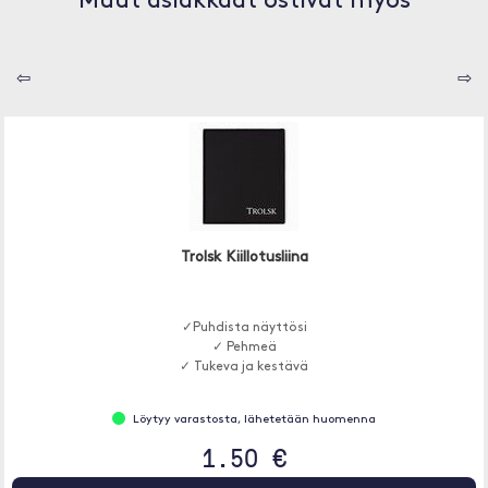
Muut asiakkaat ostivat myös
⇦
⇨
Trolsk Kiillotusliina
✓Puhdista näyttösi
✓ Pehmeä
✓ Tukeva ja kestävä
Löytyy varastosta, lähetetään huomenna
1.50 €