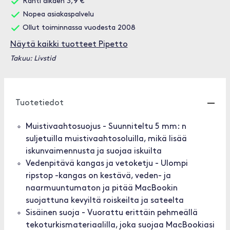
Rahti alkaen 3,9 €
Nopea asiakaspalvelu
Ollut toiminnassa vuodesta 2008
Näytä kaikki tuotteet Pipetto
Takuu: Livstid
Tuotetiedot
Muistivaahtosuojus - Suunniteltu 5 mm: n
suljetuilla muistivaahtosoluilla, mikä lisää
iskunvaimennusta ja suojaa iskuilta
Vedenpitävä kangas ja vetoketju - Ulompi
ripstop -kangas on kestävä, veden- ja
naarmuuntumaton ja pitää MacBookin
suojattuna kevyiltä roiskeilta ja sateelta
Sisäinen suoja - Vuorattu erittäin pehmeällä
tekoturkismateriaalilla, joka suojaa MacBookiasi