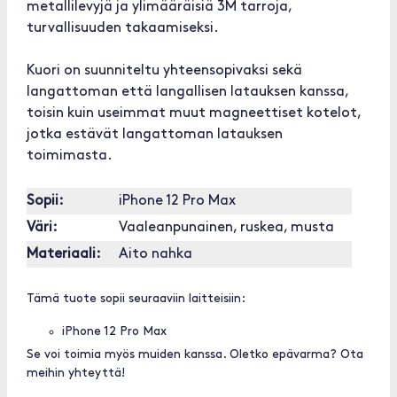
metallilevyjä ja ylimääräisiä 3M tarroja,
turvallisuuden takaamiseksi.
Kuori on suunniteltu yhteensopivaksi sekä
langattoman että langallisen latauksen kanssa,
toisin kuin useimmat muut magneettiset kotelot,
jotka estävät langattoman latauksen
toimimasta.
Sopii:
iPhone 12 Pro Max
Väri:
Vaaleanpunainen, ruskea, musta
Materiaali:
Aito nahka
Tämä tuote sopii seuraaviin laitteisiin:
iPhone 12 Pro Max
Se voi toimia myös muiden kanssa. Oletko epävarma? Ota
meihin yhteyttä!