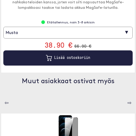
nahkakoteloiden kanssa, joten voit silti napsauttaa MagSafe-
lompakkoasi taakse tai ladata akkua MagSafe-laturilla.
Etätallennus, noin 3-8 arkisin
▾
Musta
38.90 €
66.90 €
Lisää ostoskoriin
Muut asiakkaat ostivat myös
⇦
⇨