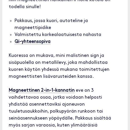
niin magneettinen nahkainen iPhone kotelo on
todella sinulle!
Pakkaus, jossa kuori, autoteline ja
magneettipidike
Valmistettu korkealaatuisesta nahasta
Qi-yhteensopiva
Kuoressa on mukava, mini malistinen sign ja
sisäpuolella on metallilevy, joka mahdollistaa
kuoren käytön yhdessä mukana toimitettujen
magneettisten lisävarusteiden kanssa.
Magneettinen 2-in-1-kannatin
eve on 3
vaihdettavaa osaa, jotka voidaan helposti
yhdistää asennettaviksi ajoneuvon
tuuletusaukkoihin, polkupyörän runkoon tai
seinäasennukseen yöpöydälle. Pakkaus sisältää
myös sarjan varaosia, kuten ylimääräisiä