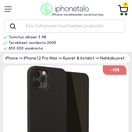
0
iPhone-tarvikkeiden asiantuntija
Toimitus alkaen 3.9€
Tarvikkeet vuodesta 2008
850 000 asiakasta
iPhone
⇒
iPhone 12 Pro Max
⇒
Kuoret & kotelot
⇒
Nahkakuoret
-40%