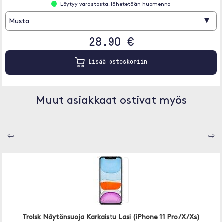
Löytyy varastosta, lähetetään huomenna
▾
Musta
28.90 €
Lisää ostoskoriin
Muut asiakkaat ostivat myös
⇦
⇨
Trolsk Näytönsuoja Karkaistu Lasi (iPhone 11 Pro/X/Xs)