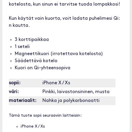
kotelosta, kun sinun ei tarvitse tuoda lompakkosi!
Kun käytät vain kuorta, voit ladata puhelimesi Qi:
n kautta.
3 korttipaikkaa
1 seteli
Magneettikuori (irrotettava kotelosta)
Säädettävä kotelo
Kuori on Qi-yhteensopiva
sopii:
iPhone X / Xs
väri:
Pinkki, laivastonsininen, musta
materiaalit:
Nahka ja polykarbonaatti
Tämä tuote sopii seuraaviin laitteisiin:
iPhone X / Xs