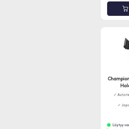
Champion
Hol
✓ Autote
✓ Jopa
Löytyy va