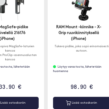
 MagSafe-pidike
RAM Mount -kiinnike - X-
ivelellä 216176
Grip ruuvikiinnityksellä
(iPhone)
(iPhone)
opiva MagSafe-laturien
Tukeva pidike, joka sopii erinomaisesti
kanssa
autoon.
n ProClip-asennusalustan
kanssa
rastosta, lähetetään
Löytyy varastosta, lähetetään
huomenna
33.90 €
98.90 €
Lisää ostoskoriin
Lisää ostoskoriin