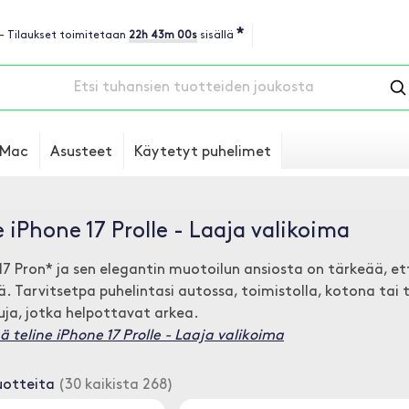
*
 - Tilaukset toimitetaan
22h 42m 59s
sisällä
Mac
Asusteet
Käytetyt puhelimet
e iPhone 17 Prolle - Laaja valikoima
17 Pron* ja sen elegantin muotoilun ansiosta on tärkeää, e
. Tarvitsetpa puhelintasi autossa, toimistolla, kotona tai 
uja, jotka helpottavat arkea.
ää teline iPhone 17 Prolle - Laaja valikoima
uotteita
(30 kaikista 268)