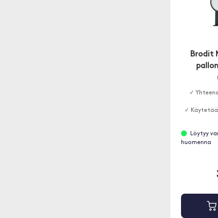
Brodit
pallon
✓ Yhteens
✓ Käytetää
Löytyy va
huomenna