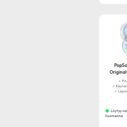
PopSo
Original
✓ Pi
✓ Käytänn
✓ Läpin
Löytyy va
huomenna