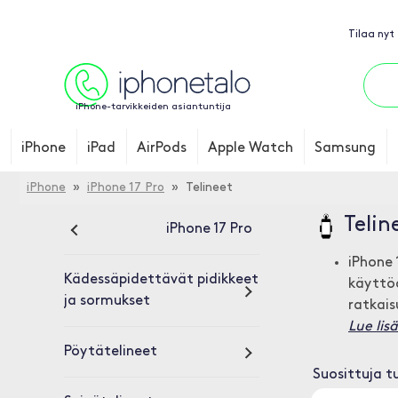
Tilaa nyt
iPhone-tarvikkeiden asiantuntija
iPhone
iPad
AirPods
Apple Watch
Samsung
iPhone
»
iPhone 17 Pro
» Telineet
Telin
iPhone 17 Pro
iPhone 
Kädessäpidettävät pidikkeet
käyttöä
ja sormukset
ratkais
Lue lis
Pöytätelineet
Suosittuja t