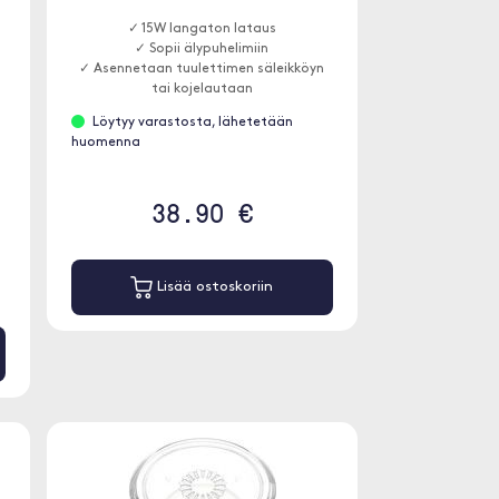
✓ 15W langaton lataus
✓ Sopii älypuhelimiin
✓ Asennetaan tuulettimen säleikköyn
tai kojelautaan
e
)
Löytyy varastosta, lähetetään
huomenna
38.90 €
Lisää ostoskoriin