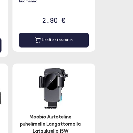
huomenna
2.90 €
Lisää ostoskoriin
Moobio Autoteline
puhelimelle Langattomalla
Latauksella 15W