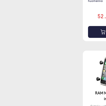
huomenna
52
RAM M
i