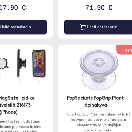
17.90 €
71.90 €
Lisää ostoskoriin
Lisää ostoskoriin
-30
MagSafe -pidike
PopSockets PopGrip Plant
ivelellä 216173
läpinäkyvä
(iPhone)
Uusi PopGrip Plant on valmistettu 1/3
kasvipohjaisista materiaaleista
onesi täyteen ladattuna
pienemmän hiilijalanjäljen
aturin pidikkeessä, aina
saavuttamiseksi.