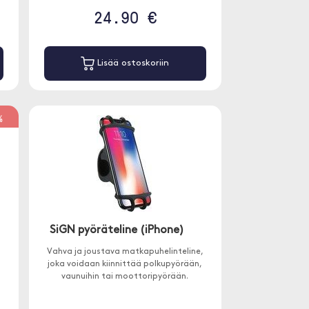
24.90 €
Lisää ostoskoriin
%
SiGN pyöräteline (iPhone)
Vahva ja joustava matkapuhelinteline,
joka voidaan kiinnittää polkupyörään,
vaunuihin tai moottoripyörään.