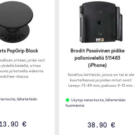
ts PopGrip Black
Brodit Passiivinen pidike
pallonivelellä 511483
vallisen otteen, joten voit
(iPhone)
a yhdellä kädellä, ottaa
uvia ja katsella videoita
Soveltuu laitteisiin, joissa on tai ei ole
ndsfree-tilassa.
kuorta/kansia ja joiden mitat ovat:
Leveys: 75-89 mm, paksuus: 9-13 mm.
rastosta, lähetetään
Löytyy varastosta, lähetetään
huomenna
13.90 €
38.90 €