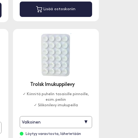
Lisää ostoskoriin
Trolsk Imukuppilevy
✓ Kiinnitä puhelin tasaisille pinnoille,
esim. peiliin
✓ Silikonilevy imukupeilla
▾
Valkoinen
Löytyy varastosta, lähetetään