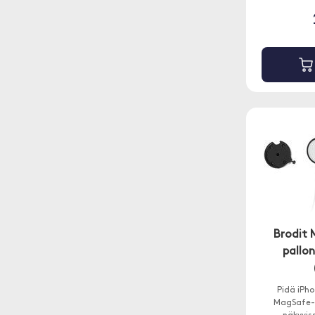
Brodit 
pallon
Pidä iPh
MagSafe-l