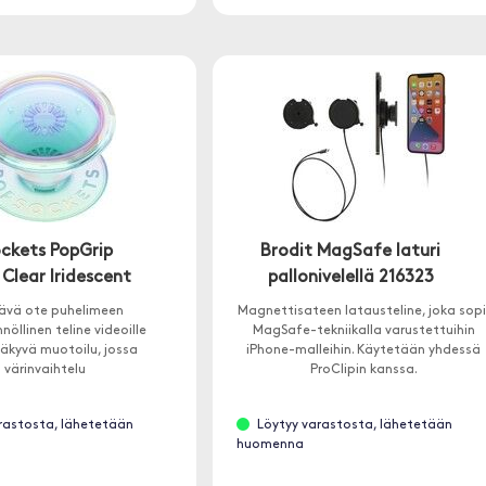
ckets PopGrip
Brodit MagSafe laturi
 Clear Iridescent
pallonivelellä 216323
tävä ote puhelimeen
Magnettisateen latausteline, joka sopi
öllinen teline videoille
MagSafe-tekniikalla varustettuihin
äkyvä muotoilu, jossa
iPhone-malleihin. Käytetään yhdessä
värinvaihtelu
ProClipin kanssa.
rastosta, lähetetään
Löytyy varastosta, lähetetään
huomenna