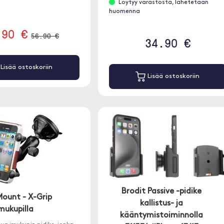
Löytyy varastosta, lähetetään
huomenna
.90 €
56.90 €
34.90 €
Lisää ostoskoriin
Lisää ostoskoriin
Brodit Passive -pidike
ount - X-Grip
kallistus- ja
mukupilla
kääntymistoiminnolla