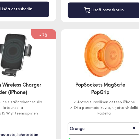
Lisää ostoskoriin
Lisää ostoskoriin
-7%
 Wireless Charger
PopSockets MagSafe
der (iPhone)
PopGrip
line sisäänrakennetulla
✓ Antaa turvallisen otteen iPhone
latauksella
✓ Ota parempia kuvia, kirjoita yhdellä
 15 W yhteensopivien
kädellä
▾
Orange
rastosta, lähetetään