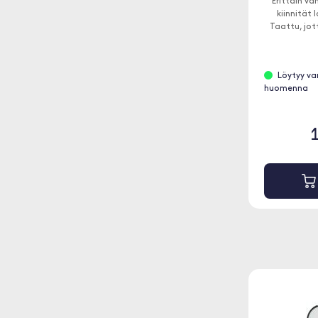
Erittäin va
kiinnität
Taattu, jot
Löytyy va
huomenna