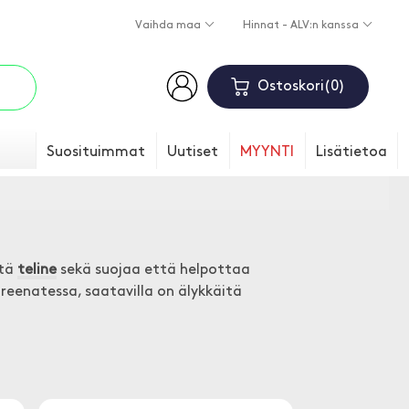
Vaihda maa
Hinnat - ALV:n kanssa
Ostoskori
0
Suosituimmat
Uutiset
MYYNTI
Lisätietoa
ttä
teline
sekä suojaa että helpottaa
treenatessa, saatavilla on älykkäitä