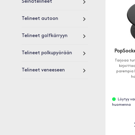
Seinätelineet
Telineet autoon
Telineet golfkärryyn
PopSocke
Telineet polkupyörään
Tarjoaa tur
kirjoitta
Telineet veneeseen
parempia k
ha
Löytyy va
huomenna