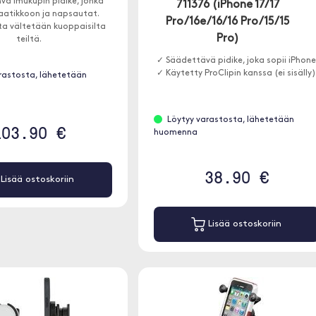
hva imukupin pidike, jonka
711376 (iPhone 17/17
 laatikkoon ja napsautat.
Pro/16e/16/16 Pro/15/15
ta vältetään kuoppaisilta
Pro)
teiltä.
✓ Säädettävä pidike, joka sopii iPhon
✓ Käytetty ProClipin kanssa (ei sisälly
rastosta, lähetetään
Löytyy varastosta, lähetetään
103.90 €
huomenna
38.90 €
Lisää ostoskoriin
Lisää ostoskoriin