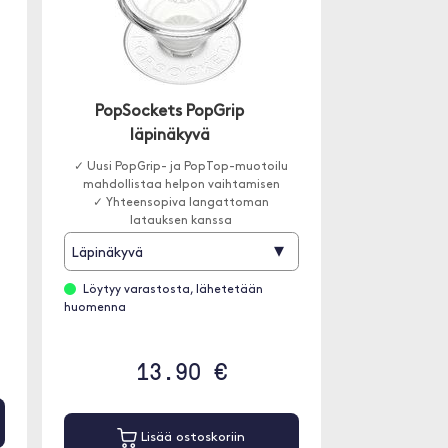
PopSockets PopGrip
läpinäkyvä
✓ Uusi PopGrip- ja PopTop-muotoilu
mahdollistaa helpon vaihtamisen
✓ Yhteensopiva langattoman
latauksen kanssa
▾
Läpinäkyvä
Löytyy varastosta, lähetetään
huomenna
13.90 €
Lisää ostoskoriin