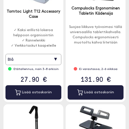
Compulocks Ergonominen
Tomtoc Light T12 Accessory
Tabletin Kädensija
Case
Suojaa liikkuva työvoimasi tällä
✓ Kaksi erillistä lokeroa
universaalilla tablettikahvalla.
helppoon organisointiin
Compulocks ergonomisesti
✓ Rannelenkki
muotoiltu kahva liitetään
✓ Verkkotaskut kaapeleille
tablettiin teollisesti vahvalla
liimalla ja siinä on säädettävä
hihna mukavan istuvuuden
▾
Blå
takaamiseksi.
Etätallennus, noin 3-8 arkisin
Ei varastossa, 2-6 viikkoa
27.90 €
131.90 €
Lisää ostoskoriin
Lisää ostoskoriin