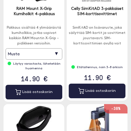
RAM Mount X-Grip
Celly SimKitAD 3-pakkaiset
Kumiholkit 4-pakkaus
SIM-korttisovittimet
Pakkaus sisältää 4 ylimääräistä
SimKitAD on lisävaruste, joka
kumiholkkia, jotka sopivat
säilyttää SIM-kortit ja sovittimet
kaikkiin RAM Mountin X-Grip -
joustavasti. SIM-
pidikkeen versioihin.
korttisovittimien avulla voit
käyttää Nano ja Micro-SIM-
▾
Musta
korttia vanhemmissa laitteissa.
Löytyy varastosta, lähetetään
Etätallennus, noin 3-8 arkisin
huomenna
11.90 €
14.90 €
Lisää ostoskoriin
Lisää ostoskoriin
-38%