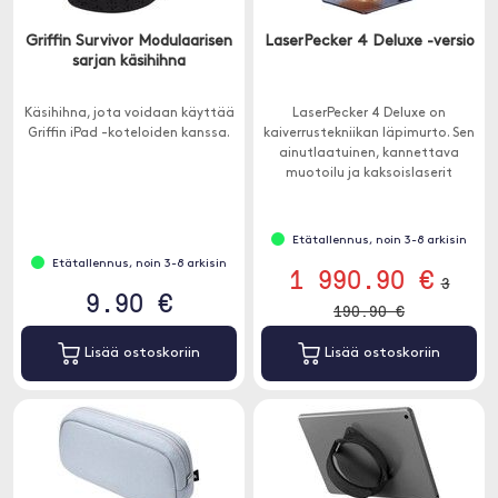
Griffin Survivor Modulaarisen
LaserPecker 4 Deluxe -versio
sarjan käsihihna
Käsihihna, jota voidaan käyttää
LaserPecker 4 Deluxe on
Griffin iPad -koteloiden kanssa.
kaiverrustekniikan läpimurto. Sen
ainutlaatuinen, kannettava
muotoilu ja kaksoislaserit
mahdollistavat työskentelyn
erilaisten materiaalien kanssa.
Etätallennus, noin 3-8 arkisin
Etätallennus, noin 3-8 arkisin
1 990.90 €
3
9.90 €
190.90 €
Lisää ostoskoriin
Lisää ostoskoriin