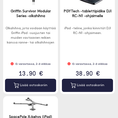
Griffin Survivor Modular
PGYTech -tablettipidike DJI
Series -olkahihna
RC-N1 -ohjaimelle
Olkahihna, jota voidaan käyttää
iPad -teline, jonka kiinnität DJI
Griffin iPad -suojusten tai
RC-N1 -ohjaimeen.
muiden vastaavien reikien
kanssa ranne- tai olkahihnojen
kiinnitystä varten.
Ei varastossa, 2-6 viikkoa
Ei varastossa, 2-6 viikkoa
13.90 €
38.90 €
Lisää ostoskoriin
Lisää ostoskoriin
SpacePole X-kehys (iPad)