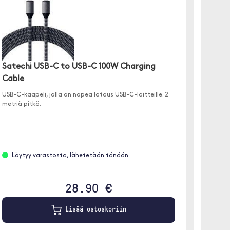
Satechi USB-C to USB-C 100W Charging
Satec
Cable
✓ Lataus
USB-C-kaapeli, jolla on nopea lataus USB-C-laitteille. 2
✓ Apple 
metriä pitkä.
✓ 25 cm
Löyt
Löytyy varastosta, lähetetään tänään
28.90 €
Lisää ostoskoriin