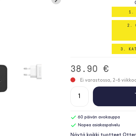
1.
2. 
3. KA
38.90 €
Ei varastossa, 2-6 viikko
60 päivän avokauppa
Nopea asiakaspalvelu
Näytä kaikki tuotteet Otte