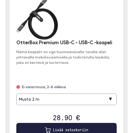
OtterBox Premium USB-C - USB-C -kaapeli
Nämä kaapelit on sign huomaavaisella tavalla alan
johtavalla mobiiliosaamisella ja todistetulla laadulla,
joka on kestävä ja luotettava.
Ei varastossa, 2-6 viikkoa
▾
Musta 2 m
28.90 €
Lisää ostoskoriin