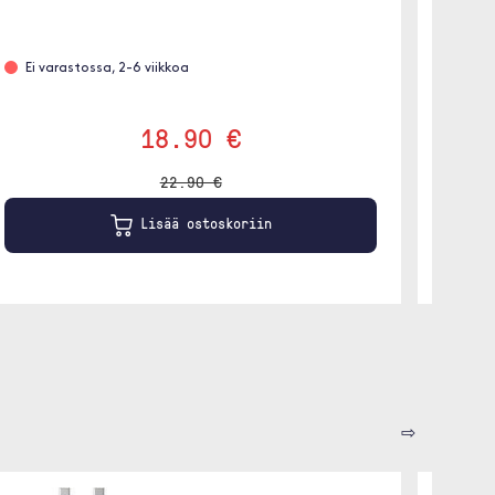
Etäta
Ei varastossa, 2-6 viikkoa
18.90 €
22.90 €
Lisää ostoskoriin
⇨