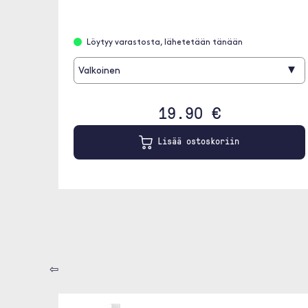
Löytyy varastosta, lähetetään tänään
▾
Valkoinen
19.90 €
Lisää ostoskoriin
⇦