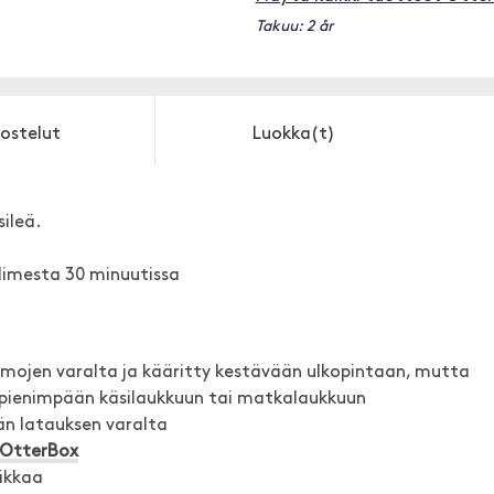
Takuu: 2 år
ostelut
Luokka(t)
sileä.
limesta 30 minuutissa
mojen varalta ja kääritty kestävään ulkopintaan, mutta
pienimpään käsilaukkuun tai matkalaukkuun
ään latauksen varalta
OtterBox
ikkaa