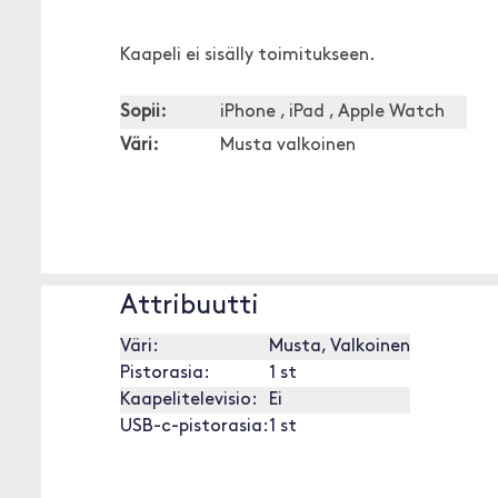
Kaapeli ei sisälly toimitukseen.
Sopii:
iPhone , iPad , Apple Watch
Väri:
Musta valkoinen
[OUTOFSTOCK]
Attribuutti
Väri:
Musta, Valkoinen
Pistorasia:
1 st
Kaapelitelevisio:
Ei
USB-c-pistorasia:
1 st