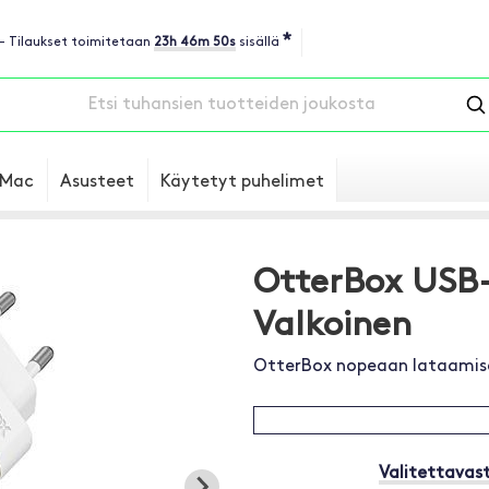
*
 - Tilaukset toimitetaan
23h 46m 49s
sisällä
Mac
Asusteet
Käytetyt puhelimet
OtterBox USB-
Valkoinen
OtterBox nopeaan lataamise
Valitettavast