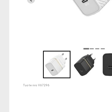
Tuote nro
V67296