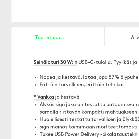
Tuotetiedot
Arv
Seinälaturi 30 W: n
USB-C-tulolla. Tyylikäs ja 
Nopea ja kestävä, lataa jopa 57% älypuhe
Erittäin turvallinen, erittäin tehokas
* Vankka
ja kestävä
Älykäs sign joka on testattu putoamisvam
samalla riittävän kompakti mahtuakseen 
Huolellisesti testattu turvallisen ja älykk
sign mainos toimimaan moitteettomasti
Tukee USB Power Delivery -pikalataustekni