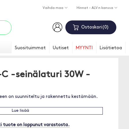
Vaihda maa
Hinnat - ALV:n kanssa
Ostoskori
0
Suosituimmat
Uutiset
MYYNTI
Lisätietoa
C -seinälaturi 30W -
en on suunniteltu ja rakennettu kestämään.
Lue lisää
i tuote on loppunut varastosta.