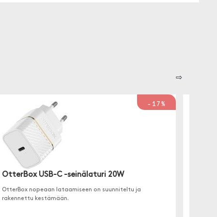
⇨
-17%
Alogi
seinäl
USB Powe
OtterBox USB-C -seinälaturi 20W
automaa
laitteell
OtterBox nopeaan lataamiseen on suunniteltu ja
rakennettu kestämään.