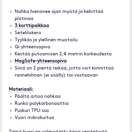
Nahka hienonee ajan myötä ja kehittää
platinaa
3 korttipaikkaa
Setelilokero
Tyylikäs ja ylellinen muotoilu
Qi yhteensopiva
Kestää putoamisen 2,4 metrin korkeudesta
MagSafe-yhteensopiva
Siinä on 2 pientä reikää, jotta voit kiinnittää
rannehihnan (ei sisälly) tai vastaavan
Materiaali:
Päältä aitoa nahkaa
Runko polykarbonaattia
Puskuri TPU:ssa
Vuori mikrokuitua