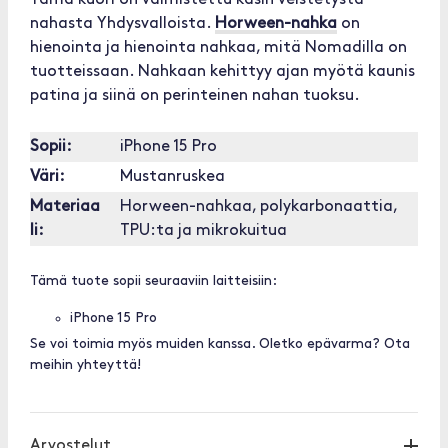
Tämä kuori on valmistettu käsin veistetystä
nahasta Yhdysvalloista.
Horween-nahka
on
hienointa ja hienointa nahkaa, mitä Nomadilla on
tuotteissaan. Nahkaan kehittyy ajan myötä kaunis
patina ja siinä on perinteinen nahan tuoksu.
Sopii:
iPhone 15 Pro
Väri:
Mustanruskea
Materiaa
Horween-nahkaa, polykarbonaattia,
li:
TPU:ta ja mikrokuitua
Tämä tuote sopii seuraaviin laitteisiin:
iPhone 15 Pro
Se voi toimia myös muiden kanssa. Oletko epävarma? Ota
meihin yhteyttä!
Arvostelut